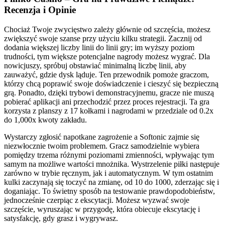
Recenzja i Opinie
Chociaż Twoje zwycięstwo zależy głównie od szczęścia, możesz
zwiększyć swoje szanse przy użyciu kilku strategii. Zacznij od
dodania większej liczby linii do linii gry; im wyższy poziom
trudności, tym większe potencjalne nagrody możesz wygrać. Dla
nowicjuszy, spróbuj obstawiać minimalną liczbę linii, aby
zauważyć, gdzie dysk ląduje. Ten przewodnik pomoże graczom,
którzy chcą poprawić swoje doświadczenie i cieszyć się bezpieczną
grą. Ponadto, dzięki trybowi demonstracyjnemu, gracze nie muszą
pobierać aplikacji ani przechodzić przez proces rejestracji. Ta gra
korzysta z planszy z 17 kołkami i nagrodami w przedziale od 0.2x
do 1,000x kwoty zakładu.
Wystarczy zgłosić napotkane zagrożenie a Softonic zajmie się
niezwłocznie twoim problemem. Gracz samodzielnie wybiera
pomiędzy trzema różnymi poziomami zmienności, wpływając tym
samym na możliwe wartości mnożnika. Wystrzelenie piłki następuje
zarówno w trybie ręcznym, jak i automatycznym. W tym ostatnim
kulki zaczynają się toczyć na zmianę, od 10 do 1000, zderzając się i
doganiając. To świetny sposób na testowanie prawdopodobieństw,
jednocześnie czerpiąc z ekscytacji. Możesz wyzwać swoje
szczęście, wyruszając w przygodę, która obiecuje ekscytację i
satysfakcję, gdy grasz i wygrywasz.