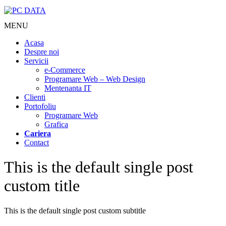
MENU
Acasa
Despre noi
Servicii
e-Commerce
Programare Web – Web Design
Mentenanta IT
Clienti
Portofoliu
Programare Web
Grafica
Cariera
Contact
This is the default single post
custom title
This is the default single post custom subtitle