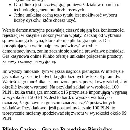
Gra Plinko jest uczciwą grą, ponieważ działa w oparciu o
technologię generatora liczb losowych.
Jedną unikalną cechą tego tytułu jest możliwość wyboru
liczby dysków, które chcesz użyć.
Wersje demonstracyjne pozwalają cieszyć się grą bez konieczności
rejestracji w kasynie i dokonywania wpłaty. Zacznij od wybrania
sprawdzonego kasyna, które oferuje plinko gra opinie. Dla
początkujących warto najpierw poćwiczyć w trybie
demonstracyjnym, zanim zacznie się grać na prawdziwe pieniądze.
Gra kasynowa online Plinko oferuje unikalne połączenie prostoty,
zabawy i szansy na wygraną.
Im wyższy mnożnik, tym większa nagroda pieniężna.W interfejsie
gry zobaczysz serię białych kręgli ułożonych w kształt piramidy.
Wartość tego mnożnika jest mnożona przez początkowy zakład, aby
określić kwotę wygranej. Na przykład zakład w wysokości 100
PLN i kulka trafiająca mnożnik x15 przyniesie imponującą wygraną
w wysokości 1500 PLN. Jest to bardzo wysoka wartość, co
oznacza, że gra zwraca graczom znaczną część postawionych
zakładów. Przykładowo, jeśli postawimy łącznie 100 PLN, to
teoretycznie możemy spodziewać się zwrotu w wysokości około 99
PLN.
Plinko Casino – Gra na Prawdziwe Pieniądze: