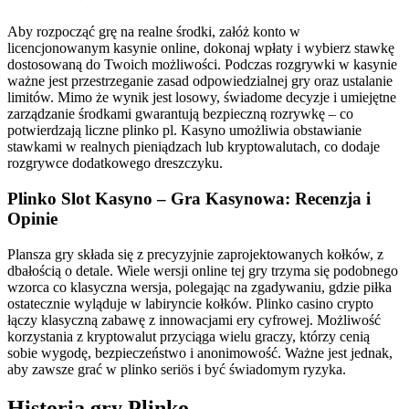
Aby rozpocząć grę na realne środki, załóż konto w
licencjonowanym kasynie online, dokonaj wpłaty i wybierz stawkę
dostosowaną do Twoich możliwości. Podczas rozgrywki w kasynie
ważne jest przestrzeganie zasad odpowiedzialnej gry oraz ustalanie
limitów. Mimo że wynik jest losowy, świadome decyzje i umiejętne
zarządzanie środkami gwarantują bezpieczną rozrywkę – co
potwierdzają liczne plinko pl. Kasyno umożliwia obstawianie
stawkami w realnych pieniądzach lub kryptowalutach, co dodaje
rozgrywce dodatkowego dreszczyku.
Plinko Slot Kasyno – Gra Kasynowa: Recenzja i
Opinie
Plansza gry składa się z precyzyjnie zaprojektowanych kołków, z
dbałością o detale. Wiele wersji online tej gry trzyma się podobnego
wzorca co klasyczna wersja, polegając na zgadywaniu, gdzie piłka
ostatecznie wyląduje w labiryncie kołków. Plinko casino crypto
łączy klasyczną zabawę z innowacjami ery cyfrowej. Możliwość
korzystania z kryptowalut przyciąga wielu graczy, którzy cenią
sobie wygodę, bezpieczeństwo i anonimowość. Ważne jest jednak,
aby zawsze grać w plinko seriös i być świadomym ryzyka.
Historia gry Plinko