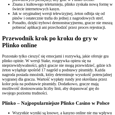
Znana z kultowego teleturnieju, plinko zyskała nową formę w
świecie internetowych kasyn.
Jak w oryginalnej wersji telewizyjnej, żeton odbija się od
pinów i ostatecznie trafia do jednej z nagrodowych stref.
Ponadto, dzięki trybowi demonstracyjnemu, gracze nie muszą
pobierać aplikacji ani przechodzić przez proces rejestracji.
Przewodnik krok po kroku do gry w
Plinko online
Pozostało tylko cieszyć się emocjami i rozrywką, jakie oferuje gra
plinko opinie. W wersji Stake, rozgrywka opiera się na
nieprzewidywalności, gdyż gracze nie mogą przewidzieć, gdzie ich
żeton wyląduje spośród 17 nagród u podstawy piramidy. Każda
nagroda posiada mnożnik, który determinuje wysokość potencjalnej
wygranej dla gracza. Wartość wypłaty rundy jest określana przez
kolor pola na podstawie piramidy. Dodatkowo, gracze mają
możliwość dostosowania liczby linii, aby dopasować grę do
swojego poziomu trudności.
Plinko – Najpopularniejsze Plinko Casino w Polsce
Wszystkie wyniki są losowe, a kasyno online nie ma wpływu