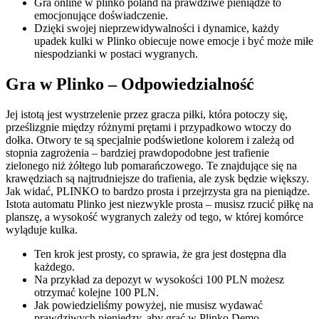
Gra online w plinko poland na prawdziwe pieniądze to
emocjonujące doświadczenie.
Dzięki swojej nieprzewidywalności i dynamice, każdy
upadek kulki w Plinko obiecuje nowe emocje i być może miłe
niespodzianki w postaci wygranych.
Gra w Plinko – Odpowiedzialność
Jej istotą jest wystrzelenie przez gracza piłki, która potoczy się,
prześlizgnie między różnymi prętami i przypadkowo wtoczy do
dołka. Otwory te są specjalnie podświetlone kolorem i zależą od
stopnia zagrożenia – bardziej prawdopodobne jest trafienie
zielonego niż żółtego lub pomarańczowego. Te znajdujące się na
krawędziach są najtrudniejsze do trafienia, ale zysk będzie większy.
Jak widać, PLINKO to bardzo prosta i przejrzysta gra na pieniądze.
Istota automatu Plinko jest niezwykle prosta – musisz rzucić piłkę na
planszę, a wysokość wygranych zależy od tego, w której komórce
wyląduje kulka.
Ten krok jest prosty, co sprawia, że gra jest dostępna dla
każdego.
Na przykład za depozyt w wysokości 100 PLN możesz
otrzymać kolejne 100 PLN.
Jak powiedzieliśmy powyżej, nie musisz wydawać
prawdziwych pieniędzy, aby grać w Plinko Demo.