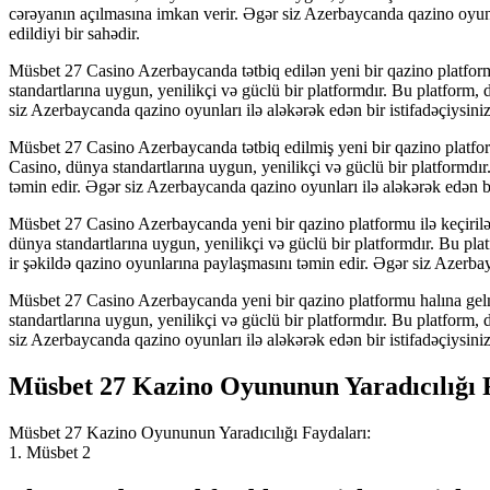
cərəyanın açılmasına imkan verir. Əgər siz Azerbaycanda qazino oyunlar
edildiyi bir sahədir.
Müsbet 27 Casino Azerbaycanda tətbiq edilən yeni bir qazino platformu
standartlarına uygun, yenilikçi və güclü bir platformdır. Bu platform,
siz Azerbaycanda qazino oyunları ilə aləkərək edən bir istifadəçiysiniz
Müsbet 27 Casino Azerbaycanda tətbiq edilmiş yeni bir qazino platform
Casino, dünya standartlarına uygun, yenilikçi və güclü bir platformdı
təmin edir. Əgər siz Azerbaycanda qazino oyunları ilə aləkərək edən bir
Müsbet 27 Casino Azerbaycanda yeni bir qazino platformu ilə keçirilə 
dünya standartlarına uygun, yenilikçi və güclü bir platformdır. Bu pl
ir şəkildə qazino oyunlarına paylaşmasını təmin edir. Əgər siz Azerbay
Müsbet 27 Casino Azerbaycanda yeni bir qazino platformu halına gelmiş
standartlarına uygun, yenilikçi və güclü bir platformdır. Bu platform,
siz Azerbaycanda qazino oyunları ilə aləkərək edən bir istifadəçiysiniz
Müsbet 27 Kazino Oyununun Yaradıcılığı 
Müsbet 27 Kazino Oyununun Yaradıcılığı Faydaları:
1. Müsbet 2