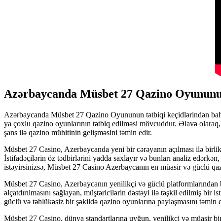
Azərbaycanda Müsbet 27 Qazino Oyununu
Azərbaycanda Müsbet 27 Qazino Oyununun tətbiqi keçidlərindən bahsedir
ya çoxlu qazino oyunlarının tətbiq edilməsi mövcuddur. Əlavə olaraq,
şans ilə qazino mühitinin gelişməsini təmin edir.
Müsbet 27 Casino, Azerbaycanda yeni bir cərəyanın açılması ilə birlik
İstifadəçilərin öz tədbirlərini yadda saxlayır və bunları analiz edərkə
istəyirsinizsə, Müsbet 27 Casino Azerbaycanın en müasir və güclü qazi
Müsbet 27 Casino, Azerbaycanın yenilikçi və güclü platformlarından bir
əlçatdırılmasını sağlayan, müştəricilərin dəstəyi ilə təşkil edilmiş bi
güclü və təhlükəsiz bir şəkildə qazino oyunlarına paylaşmasını təmin e
Müsbet 27 Casino, dünya standartlarına uyğun, yenilikçi və müasir bir