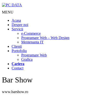
MENU
Acasa
Despre noi
Servicii
e-Commerce
Programare Web – Web Design
Mentenanta IT
Clienti
Portofoliu
Programare Web
Grafica
Cariera
Contact
Bar Show
www.barshow.ro