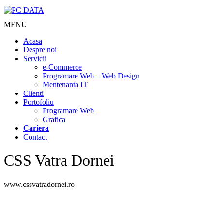
MENU
Acasa
Despre noi
Servicii
e-Commerce
Programare Web – Web Design
Mentenanta IT
Clienti
Portofoliu
Programare Web
Grafica
Cariera
Contact
CSS Vatra Dornei
www.cssvatradornei.ro