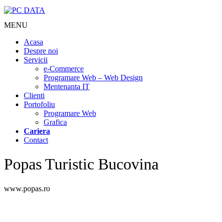
MENU
Acasa
Despre noi
Servicii
e-Commerce
Programare Web – Web Design
Mentenanta IT
Clienti
Portofoliu
Programare Web
Grafica
Cariera
Contact
Popas Turistic Bucovina
www.popas.ro