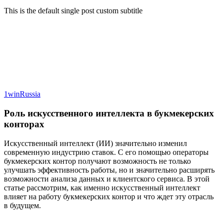
This is the default single post custom subtitle
1winRussia
Роль искусственного интеллекта в букмекерских
конторах
Искусственный интеллект (ИИ) значительно изменил
современную индустрию ставок. С его помощью операторы
букмекерских контор получают возможность не только
улучшать эффективность работы, но и значительно расширять
возможности анализа данных и клиентского сервиса. В этой
статье рассмотрим, как именно искусственный интеллект
влияет на работу букмекерских контор и что ждет эту отрасль
в будущем.