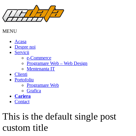
MENU
Acasa
Despre noi
Servicii
e-Commerce
Programare Web – Web Design
Mentenanta IT
Clienti
Portofoliu
Programare Web
Grafica
Cariera
Contact
This is the default single post
custom title