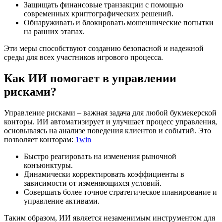
Защищать финансовые транзакции с помощью
современных криптографических решений.
Обнаруживать и блокировать мошеннические попытки
на ранних этапах.
Эти меры способствуют созданию безопасной и надежной
среды для всех участников игрового процесса.
Как ИИ помогает в управлении
рисками?
Управление рисками – важная задача для любой букмекерской
конторы. ИИ автоматизирует и улучшает процесс управления,
основываясь на анализе поведения клиентов и событий. Это
позволяет конторам:
1win
Быстро реагировать на изменения рыночной
конъюнктуры.
Динамически корректировать коэффициенты в
зависимости от изменяющихся условий.
Совершать более точное стратегическое планирование и
управление активами.
Таким образом, ИИ является незаменимым инструментом для