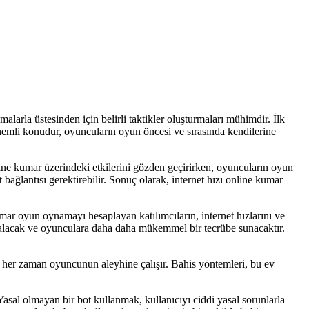
larla üstesinden için belirli taktikler oluşturmaları mühimdir. İlk
önemli konudur, oyuncuların oyun öncesi ve sırasında kendilerine
online kumar üzerindeki etkilerini gözden geçirirken, oyuncuların oyun
 bağlantısı gerektirebilir. Sonuç olarak, internet hızı online kumar
kumar oyun oynamayı hesaplayan katılımcıların, internet hızlarını ve
 çoğalacak ve oyunculara daha daha mükemmel bir tecrübe sunacaktır.
n her zaman oyuncunun aleyhine çalışır. Bahis yöntemleri, bu ev
Yasal olmayan bir bot kullanmak, kullanıcıyı ciddi yasal sorunlarla