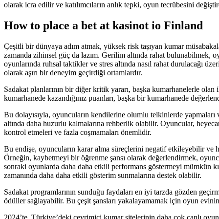
olarak icra edilir ve katılımcıların anlık tepki, oyun tecrübesini değişt
How to place a bet at kasinot io Finland
Çeşitli bir dünyaya adım atmak, yüksek risk taşıyan kumar müsabakaları
zamanda zihinsel güç da lazım. Gerilim altında rahat bulunabilmek, oyu
oyunlarında ruhsal taktikler ve stres altında nasıl rahat durulacağı üz
olarak aşırı bir deneyim geçirdiği ortamlardır.
Sadakat planlarının bir diğer kritik yararı, başka kumarhanelerle olan 
kumarhanede kazandığınız puanları, başka bir kumarhanede değerlendirme 
Bu dolayısıyla, oyuncuların kendilerine olumlu telkinlerde yapmaları ve 
altında daha huzurlu kalmalarına rehberlik olabilir. Oyuncular, heyec
kontrol etmeleri ve fazla coşmamaları önemlidir.
Bu endişe, oyuncuların karar alma süreçlerini negatif etkileyebilir ve 
Örneğin, kaybetmeyi bir öğrenme şansı olarak değerlendirmek, oyuncul
sonraki oyunlarda daha daha etkili performans göstermeyi mümkün kıla
zamanında daha daha etkili gösterim sunmalarına destek olabilir.
Sadakat programlarının sunduğu faydaları en iyi tarzda gözden geçirme
ödüller sağlayabilir. Bu çeşit şansları yakalayamamak için oyun evinin
2024’te, Türkiye’deki çevrimiçi kumar sitelerinin daha çok canlı oyun