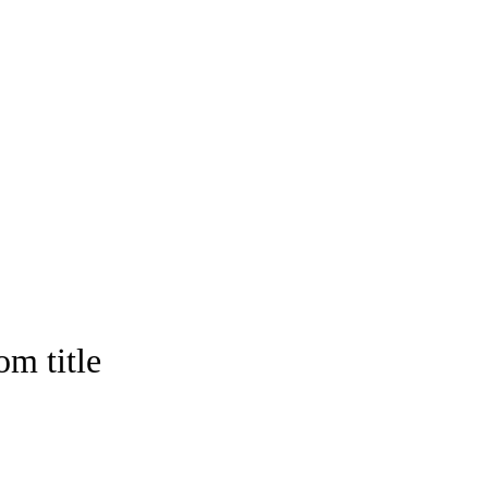
om title