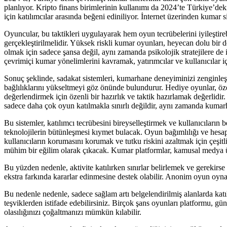
planlıyor. Kripto finans birimlerinin kullanımı da 2024’te Türkiye’dek
için katılımcılar arasında beğeni ediniliyor. İnternet üzerinden kumar 
Oyuncular, bu taktikleri uygulayarak hem oyun tecrübelerini iyileştir
gerçekleştirilmelidir. Yüksek riskli kumar oyunları, heyecan dolu bir 
olmak için sadece şansa değil, aynı zamanda psikolojik stratejilere de 
çevrimiçi kumar yönelimlerini kavramak, yatırımcılar ve kullanıcılar
Sonuç şeklinde, sadakat sistemleri, kumarhane deneyiminizi zenginleş
bağlılıklarını yükseltmeyi göz önünde bulundurur. Hediye oyunlar, özel 
değerlendirmek için özenli bir hazırlık ve taktik hazırlamak değerlidi
sadece daha çok oyun katılmakla sınırlı değildir, aynı zamanda kumarha
Bu sistemler, katılımcı tecrübesini bireyselleştirmek ve kullanıcıları
teknolojilerin bütünleşmesi kıymet bulacak. Oyun bağımlılığı ve hesap
kullanıcıların korumasını korumak ve tutku riskini azaltmak için çeşitl
mühim bir eğilim olarak çıkacak. Kumar platformlar, kamusal medya üz
Bu yüzden nedenle, aktivite katılırken sınırlar belirlemek ve gerekir
ekstra farkında kararlar edinmesine destek olabilir. Anonim oyun oynam
Bu nedenle nedenle, sadece sağlam artı belgelendirilmiş alanlarda katı
teşviklerden istifade edebilirsiniz. Birçok şans oyunları platformu, günc
olasılığınızı çoğaltmanızı mümkün kılabilir.