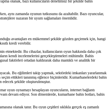
yapma olanak, bazı kullanıcıların denetimsiz bir şekilde bahis
larken, aynı zamanda oyunun tutkusunu da azaltabilir. Bazı oyuncular,
stratejilere nazaran bir uyum sağlamaları önemlidir.
 sunduğu avantajları en mükemmel şekilde gözden geçirmek için, hangi
ıtlı kredi verebilir.
emin etmektedir. Bu cihazlar, kullanıcıların oyun hakkında daha çok
cıların kendi incelemelerini gerçekleştirmeleri mühimdir. Bahis
sal faktörleri ortadan kaldırarak daha mantıklı ve analitik bir
nlayacak. Bu eğilimleri takip yapmak, sektördeki imkanları yararlanmak
n seçim ettikleri tanınmış eğlence biçimleridir. Kumarhanelerdeki bahis
n edecek şekilde oluşturulmuştur.
 kumar oyun oynamayı hesaplayan oyuncuların, internet bağlantı
ya devam devam ediyor. Son dönemlerde, kumarhane bahis botları, bahis
masına olanak tanır. Bu oyun çeşitleri sıklıkla gerçek eş zamanlı