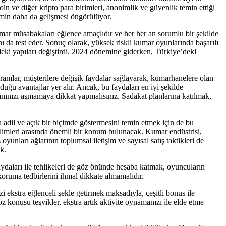
in ve diğer kripto para birimleri, anonimlik ve güvenlik temin ettiği
ilimin daha da gelişmesi öngörülüyor.
umar müsabakaları eğlence amaçlıdır ve her her an sorumlu bir şekilde
ı da test eder. Sonuç olarak, yüksek riskli kumar oyunlarında başarılı
rideki yapıları değiştirdi. 2024 dönemine giderken, Türkiye’deki
ramlar, müşterilere değişik faydalar sağlayarak, kumarhanelere olan
duğu avantajlar yer alır. Ancak, bu faydaları en iyi şekilde
planınızı aşmamaya dikkat yapmalısınız. Sadakat planlarına katılmak,
a adil ve açık bir biçimde göstermesini temin etmek için de bu
elimleri arasında önemli bir konum bulunacak. Kumar endüstrisi,
unları ağlarının toplumsal iletişim ve sayısal satış taktikleri de
k.
aydaları ile tehlikeleri de göz önünde hesaba katmak, oyuncuların
koruma tedbirlerini ihmal dikkate almamalıdır.
i ekstra eğlenceli şekle getirmek maksadıyla, çeşitli bonus ile
Söz konusu teşvikler, ekstra artık aktivite oynamanızı ile elde etme