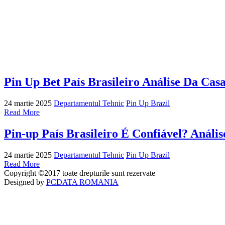
Pin Up Bet País Brasileiro Análise Da Cas
24 martie 2025
Departamentul Tehnic
Pin Up Brazil
Read More
Pin-up País Brasileiro É Confiável? Análi
24 martie 2025
Departamentul Tehnic
Pin Up Brazil
Read More
Copyright ©2017 toate drepturile sunt rezervate
Designed by
PCDATA ROMANIA