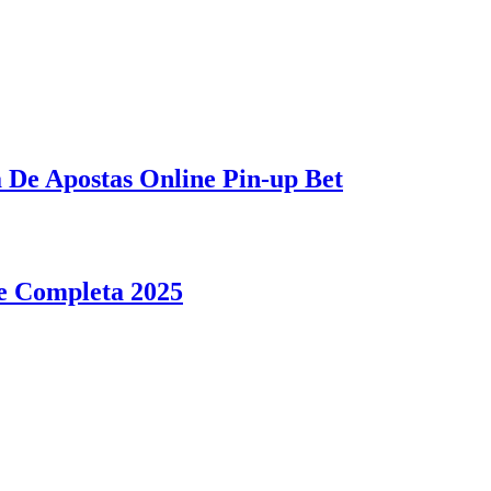
a De Apostas Online Pin-up Bet
se Completa 2025