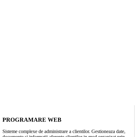
PROGRAMARE WEB
Sisteme complexe de administrare a clientilor. Gestioneaza date,
documente si informatii aferente clientilor in mod organizat prin