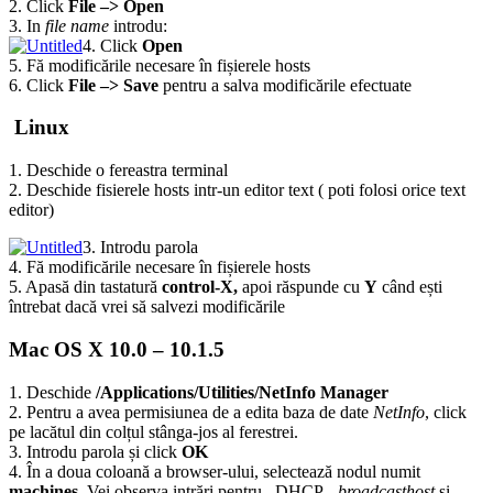
2. Click
File –>
Open
3. In
file name
introdu:
4. Click
Open
5. Fă modificările necesare în fișierele hosts
6. Click
File –>
Save
pentru a salva modificările efectuate
Linux
1. Deschide o fereastra terminal
2. Deschide fisierele hosts intr-un editor text ( poti folosi orice text
editor)
3. Introdu parola
4. Fă modificările necesare în fișierele hosts
5. Apasă din tastatură
control-X,
apoi răspunde cu
Y
când ești
întrebat dacă vrei să salvezi modificările
Mac OS X 10.0 – 10.1.5
1. Deschide
/Applications/Utilities/NetInfo Manager
2. Pentru a avea permisiunea de a edita baza de date
NetInfo
, click
pe lacătul din colțul stânga-jos al ferestrei.
3. Introdu parola și click
OK
4. În a doua coloană a browser-ului, selectează nodul numit
machines
. Vei observa intrări pentru –DHCP-,
broadcasthost
și