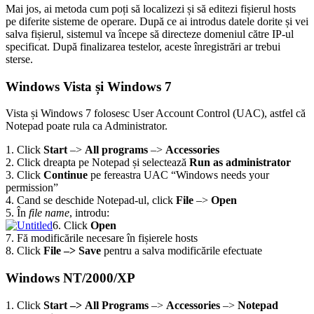
Mai jos, ai metoda cum poți să localizezi și să editezi fișierul hosts
pe diferite sisteme de operare. După ce ai introdus datele dorite și vei
salva fișierul, sistemul va începe să directeze domeniul către IP-ul
specificat. După finalizarea testelor, aceste înregistrări ar trebui
sterse.
Windows Vista și Windows 7
Vista și Windows 7 folosesc User Account Control (UAC), astfel că
Notepad poate rula ca Administrator.
1. Click
Start
–>
All programs
–>
Accessories
2. Click dreapta pe Notepad și selectează
Run as administrator
3. Click
Continue
pe fereastra UAC “Windows needs your
permission”
4. Cand se deschide Notepad-ul, click
File
–>
Open
5. În
file name
, introdu:
6. Click
Open
7. Fă modificările necesare în fișierele hosts
8. Click
File –>
S
ave
pentru a salva modificările efectuate
Windows NT/2000/XP
1. Click
Start –>
All Programs
–>
Accessories
–>
Notepad