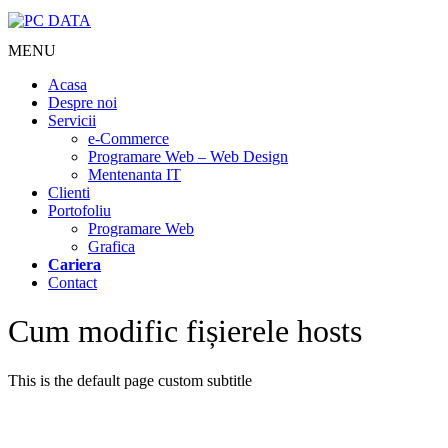
MENU
Acasa
Despre noi
Servicii
e-Commerce
Programare Web – Web Design
Mentenanta IT
Clienti
Portofoliu
Programare Web
Grafica
Cariera
Contact
Cum modific fișierele hosts
This is the default page custom subtitle