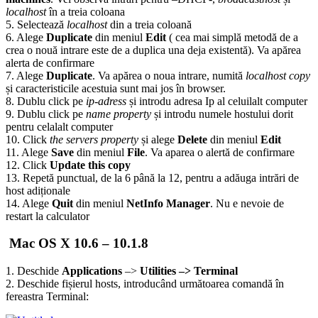
localhost
în a treia coloana
5. Selectează
localhost
din a treia coloană
6. Alege
Duplicate
din meniul
Edit
( cea mai simplă metodă de a
crea o nouă intrare este de a duplica una deja existentă). Va apărea
alerta de confirmare
7. Alege
Duplicate
. Va apărea o noua intrare, numită
localhost copy
și caracteristicile acestuia sunt mai jos în browser.
8. Dublu click pe
ip-adress
și introdu adresa Ip al celuilalt computer
9. Dublu click pe
name property
și introdu numele hostului dorit
pentru celalalt computer
10. Click
the servers property
și alege
Delete
din meniul
Edit
11. Alege
Save
din meniul
File
. Va aparea o alertă de confirmare
12. Click
Update this copy
13. Repetă punctual, de la 6 până la 12, pentru a adăuga intrări de
host adiționale
14. Alege
Quit
din meniul
NetInfo Manager
. Nu e nevoie de
restart la calculator
Mac OS X 10.6 – 10.1.8
1. Deschide
Applications
–>
Utilities
–>
Terminal
2. Deschide fișierul hosts, introducând următoarea comandă în
fereastra Terminal: