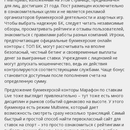
для лиц, достигших 21 года. Пост размещен исключительно
в ознакомительных целях и не является рекламой
организаторов букмекерской деятельности и азартных игр.
Чтобы выбрать надежную БК, следует читать независимые
обзоры, просматривать рейтинги и отзывы пользователей,
знакомиться с правилами работы разных компаний. Игроки,
предпочитающие официальные букмекерские онлайн
конторы с ТОП БК, могут рассчитывать на вполне
безопасный, честный бетинг и своевременные выплаты
денег за выигранные ставки. Учреждения с лицензией не
могут допускать мошенничество, ведь их действия
контролируются соответствующими службами. Чаще бонус
становится доступным после пополнения счета на
определенную сумму.
Предложение букмекерской конторы Марафон по ставкам
Live тоже выглядит привлекательно – тут тоже есть много
дисциплин и рынков событий одинаково на высоте. У этого
букмекера есть режим Multiview, который дает
возможность смотреть сразу несколько трансляций. Самый
быстрый и простой способ найти первоклассный сайт для
ставок на спорт – это просто ознакомиться с рейтингами и