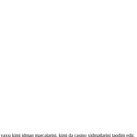
yaxşı kimi idman mərcələrini, kimi də casino xidmətlərini təqdim edir.