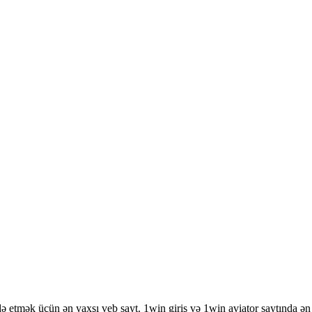
 etmək üçün ən yaxşı veb sayt. 1win giriş və 1win aviator saytında ən 