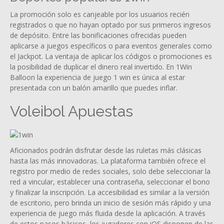
La promoción solo es canjeable por los usuarios recién
registrados o que no hayan optado por sus primeros ingresos
de depósito. Entre las bonificaciones ofrecidas pueden
aplicarse a juegos específicos o para eventos generales como
el Jackpot. La ventaja de aplicar los códigos o promociones es
la posibilidad de duplicar el dinero real invertido. En 1Win
Balloon la experiencia de juego 1 win es única al estar
presentada con un balón amarillo que puedes inflar.
Voleibol Apuestas
Aficionados podrán disfrutar desde las ruletas más clásicas
hasta las más innovadoras. La plataforma también ofrece el
registro por medio de redes sociales, solo debe seleccionar la
red a vincular, establecer una contraseña, seleccionar el bono
y finalizar la inscripción. La accesibilidad es similar a la versión
de escritorio, pero brinda un inicio de sesión más rápido y una
experiencia de juego más fluida desde la aplicación. A través
de estos pasos básicos, los jugadores con iOS disponen de las