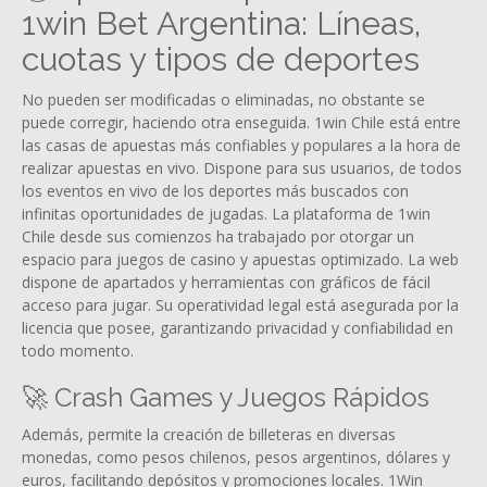
1win Bet Argentina: Líneas,
cuotas y tipos de deportes
No pueden ser modificadas o eliminadas, no obstante se
puede corregir, haciendo otra enseguida. 1win Chile está entre
las casas de apuestas más confiables y populares a la hora de
realizar apuestas en vivo. Dispone para sus usuarios, de todos
los eventos en vivo de los deportes más buscados con
infinitas oportunidades de jugadas. La plataforma de 1win
Chile desde sus comienzos ha trabajado por otorgar un
espacio para juegos de casino y apuestas optimizado. La web
dispone de apartados y herramientas con gráficos de fácil
acceso para jugar. Su operatividad legal está asegurada por la
licencia que posee, garantizando privacidad y confiabilidad en
todo momento.
🚀 Crash Games y Juegos Rápidos
Además, permite la creación de billeteras en diversas
monedas, como pesos chilenos, pesos argentinos, dólares y
euros, facilitando depósitos y promociones locales. 1Win