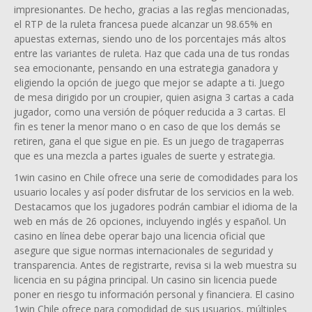
impresionantes. De hecho, gracias a las reglas mencionadas,
el RTP de la ruleta francesa puede alcanzar un 98.65% en
apuestas externas, siendo uno de los porcentajes más altos
entre las variantes de ruleta. Haz que cada una de tus rondas
sea emocionante, pensando en una estrategia ganadora y
eligiendo la opción de juego que mejor se adapte a ti. Juego
de mesa dirigido por un croupier, quien asigna 3 cartas a cada
jugador, como una versión de póquer reducida a 3 cartas. El
fin es tener la menor mano o en caso de que los demás se
retiren, gana el que sigue en pie. Es un juego de tragaperras
que es una mezcla a partes iguales de suerte y estrategia.
1win casino en Chile ofrece una serie de comodidades para los
usuario locales y así poder disfrutar de los servicios en la web.
Destacamos que los jugadores podrán cambiar el idioma de la
web en más de 26 opciones, incluyendo inglés y español. Un
casino en línea debe operar bajo una licencia oficial que
asegure que sigue normas internacionales de seguridad y
transparencia. Antes de registrarte, revisa si la web muestra su
licencia en su página principal. Un casino sin licencia puede
poner en riesgo tu información personal y financiera. El casino
1win Chile ofrece para comodidad de sus usuarios, múltiples