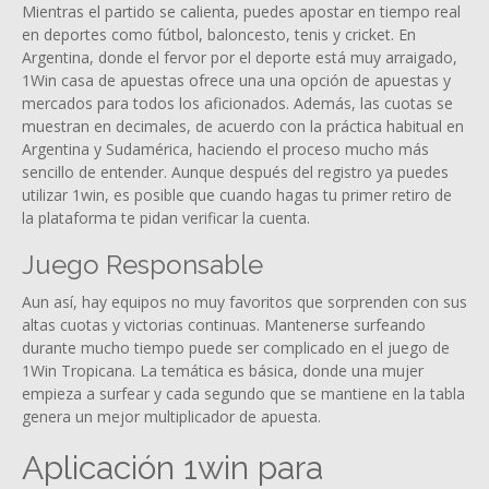
Mientras el partido se calienta, puedes apostar en tiempo real
en deportes como fútbol, baloncesto, tenis y cricket. En
Argentina, donde el fervor por el deporte está muy arraigado,
1Win casa de apuestas ofrece una una opción de apuestas y
mercados para todos los aficionados. Además, las cuotas se
muestran en decimales, de acuerdo con la práctica habitual en
Argentina y Sudamérica, haciendo el proceso mucho más
sencillo de entender. Aunque después del registro ya puedes
utilizar 1win, es posible que cuando hagas tu primer retiro de
la plataforma te pidan verificar la cuenta.
Juego Responsable
Aun así, hay equipos no muy favoritos que sorprenden con sus
altas cuotas y victorias continuas. Mantenerse surfeando
durante mucho tiempo puede ser complicado en el juego de
1Win Tropicana. La temática es básica, donde una mujer
empieza a surfear y cada segundo que se mantiene en la tabla
genera un mejor multiplicador de apuesta.
Aplicación 1win para