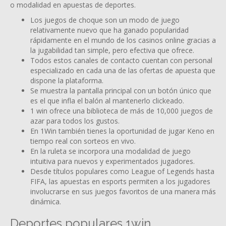
o modalidad en apuestas de deportes.
Los juegos de choque son un modo de juego
relativamente nuevo que ha ganado popularidad
rápidamente en el mundo de los casinos online gracias a
la jugabilidad tan simple, pero efectiva que ofrece.
Todos estos canales de contacto cuentan con personal
especializado en cada una de las ofertas de apuesta que
dispone la plataforma.
Se muestra la pantalla principal con un botón único que
es el que infla el balón al mantenerlo clickeado.
1 win ofrece una biblioteca de más de 10,000 juegos de
azar para todos los gustos.
En 1Win también tienes la oportunidad de jugar Keno en
tiempo real con sorteos en vivo.
En la ruleta se incorpora una modalidad de juego
intuitiva para nuevos y experimentados jugadores.
Desde títulos populares como League of Legends hasta
FIFA, las apuestas en esports permiten a los jugadores
involucrarse en sus juegos favoritos de una manera más
dinámica.
Deportes populares 1win