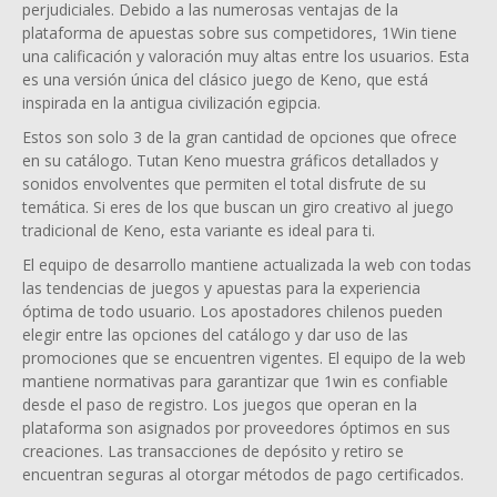
perjudiciales. Debido a las numerosas ventajas de la
plataforma de apuestas sobre sus competidores, 1Win tiene
una calificación y valoración muy altas entre los usuarios. Esta
es una versión única del clásico juego de Keno, que está
inspirada en la antigua civilización egipcia.
Estos son solo 3 de la gran cantidad de opciones que ofrece
en su catálogo. Tutan Keno muestra gráficos detallados y
sonidos envolventes que permiten el total disfrute de su
temática. Si eres de los que buscan un giro creativo al juego
tradicional de Keno, esta variante es ideal para ti.
El equipo de desarrollo mantiene actualizada la web con todas
las tendencias de juegos y apuestas para la experiencia
óptima de todo usuario. Los apostadores chilenos pueden
elegir entre las opciones del catálogo y dar uso de las
promociones que se encuentren vigentes. El equipo de la web
mantiene normativas para garantizar que 1win es confiable
desde el paso de registro. Los juegos que operan en la
plataforma son asignados por proveedores óptimos en sus
creaciones. Las transacciones de depósito y retiro se
encuentran seguras al otorgar métodos de pago certificados.