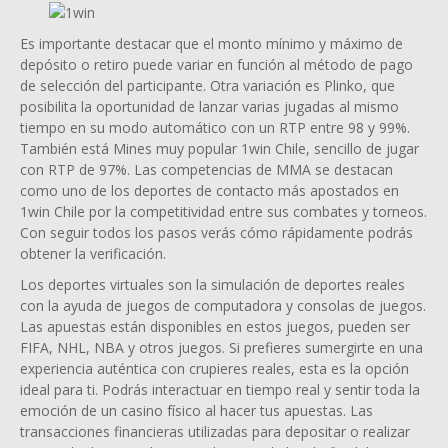
Es importante destacar que el monto mínimo y máximo de
depósito o retiro puede variar en función al método de pago
de selección del participante. Otra variación es Plinko, que
posibilita la oportunidad de lanzar varias jugadas al mismo
tiempo en su modo automático con un RTP entre 98 y 99%.
También está Mines muy popular 1win Chile, sencillo de jugar
con RTP de 97%. Las competencias de MMA se destacan
como uno de los deportes de contacto más apostados en
1win Chile por la competitividad entre sus combates y torneos.
Con seguir todos los pasos verás cómo rápidamente podrás
obtener la verificación.
Los deportes virtuales son la simulación de deportes reales
con la ayuda de juegos de computadora y consolas de juegos.
Las apuestas están disponibles en estos juegos, pueden ser
FIFA, NHL, NBA y otros juegos. Si prefieres sumergirte en una
experiencia auténtica con crupieres reales, esta es la opción
ideal para ti. Podrás interactuar en tiempo real y sentir toda la
emoción de un casino físico al hacer tus apuestas. Las
transacciones financieras utilizadas para depositar o realizar