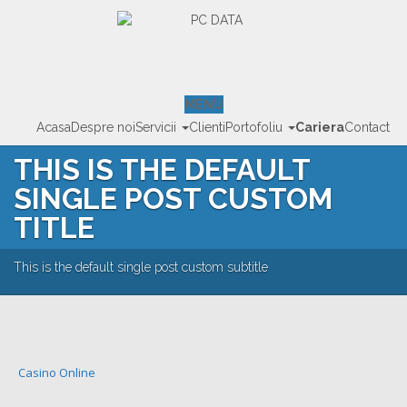
MENU
Acasa
Despre noi
Servicii
Clienti
Portofoliu
Cariera
Contact
THIS IS THE DEFAULT
SINGLE POST CUSTOM
TITLE
This is the default single post custom subtitle
Casino Online