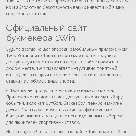
1вин – это не только широкий выбор спортивных событий,
но и абсолютная безопасность ваших инвестиций в мир
спортивных ставок.
Официальный сайт
букмекера 1Win
Будьте всегда на шаг впереди с мобильным приложением
1win. Установите 1вин на свой смартфон и получите
доступ к лучшим ставкам на спорт в любое время и в
любом месте. 1win предлагает интуитивно понятный
интерфейс, который позволяет быстро и легко делать
ставки на любимые виды спорта.
С 1вин вы не пропустите ни одного важного матча.
Приложение предоставляет доступ к широкому выбору
событий, включая футбол, баскетбол, теннис и многие
другие. 1win гарантирует высокие коэффициенты и
быстрые выплаты, что делает его идеальным выбором
для любителей спортивных ставок.
Не откладывайте на потом – скачайте 1вин прямо сейчас