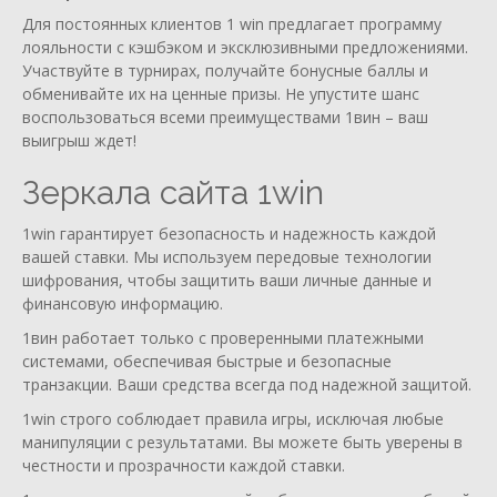
Для постоянных клиентов 1 win предлагает программу
лояльности с кэшбэком и эксклюзивными предложениями.
Участвуйте в турнирах, получайте бонусные баллы и
обменивайте их на ценные призы. Не упустите шанс
воспользоваться всеми преимуществами 1вин – ваш
выигрыш ждет!
Зеркала сайта 1win
1win гарантирует безопасность и надежность каждой
вашей ставки. Мы используем передовые технологии
шифрования, чтобы защитить ваши личные данные и
финансовую информацию.
1вин работает только с проверенными платежными
системами, обеспечивая быстрые и безопасные
транзакции. Ваши средства всегда под надежной защитой.
1win строго соблюдает правила игры, исключая любые
манипуляции с результатами. Вы можете быть уверены в
честности и прозрачности каждой ставки.