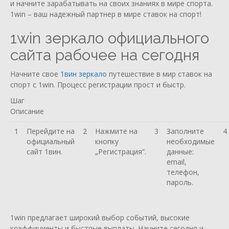
и начните зарабатывать на своих знаниях в мире спорта.
1win – ваш надежный партнер в мире ставок на спорт!
1win зеркало официального
сайта рабочее на сегодня
Начните свое
1вин зеркало
путешествие в мир ставок на
спорт с 1win. Процесс регистрации прост и быстр.
Шаг
Описание
1
Перейдите на
2
Нажмите на
3
Заполните
4
официальный
кнопку
необходимые
сайт 1вин.
„Регистрация”.
данные:
email,
телефон,
пароль.
1win предлагает широкий выбор событий, высокие
коэффициенты и быстрые выплаты. Начните сегодня и