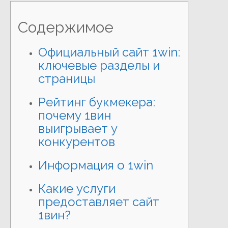
Содержимое
Официальный сайт 1win:
ключевые разделы и
страницы
Рейтинг букмекера:
почему 1вин
выигрывает у
конкурентов
Информация о 1win
Какие услуги
предоставляет сайт
1вин?