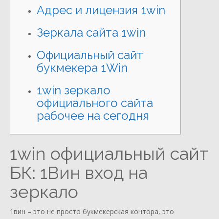
Адрес и лицензия 1win
Зеркала сайта 1win
Официальный сайт
букмекера 1Win
1win зеркало
официального сайта
рабочее на сегодня
1win официальный сайт
БК: 1Вин вход на
зеркало
1вин – это не просто букмекерская контора, это