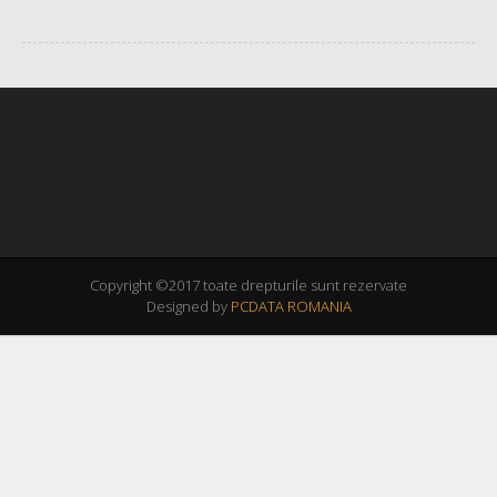
Copyright ©2017 toate drepturile sunt rezervate
Designed by
PCDATA ROMANIA