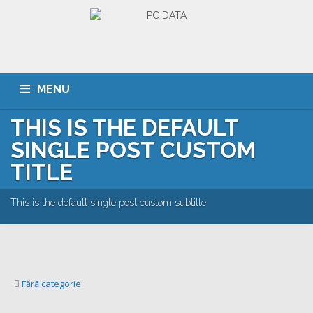
MENU
THIS IS THE DEFAULT
ACASA
DESPRE NOI
SERVICII
CLIENTI
SINGLE POST CUSTOM
PORTOFOLIU
CARIERA
CONTACT
TITLE
This is the default single post custom subtitle
Fără categorie