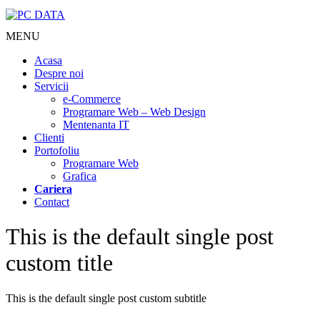
MENU
Acasa
Despre noi
Servicii
e-Commerce
Programare Web – Web Design
Mentenanta IT
Clienti
Portofoliu
Programare Web
Grafica
Cariera
Contact
This is the default single post
custom title
This is the default single post custom subtitle