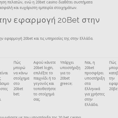
ηση πελατών, ενώ η 20bet casino διαθέτει συστήματα
α ασφαλή και ευχάριστη εμπειρία στοιχημάτων.
την εφαρμογή 20Bet στην
την εφαρμογή 20bet και τις υπηρεσίες της στην Ελλάδα.
Πώς
Αφού κάνετε
Υπάρχει
Ναι, η
Πώς
μπορώ
20bet login,
υποστήριξη
20bet
μπορ
είναι
να κάνω
επιλέξτε το
για το
προσφέρει
κατε
ς
στοίχημα
παιχνίδι ή το
20bet
υποστήριξη
την
άσιμο
στο
γεγονός και
greece;
στα
εφαρ
ήστες
20bet
τοποθετήστε
Ελληνικά
20βε
bet;
το στοίχημά
για χρήστες
.
σας.
στην
Ελλάδα.
ινωνήσετε με την υποστήριξη της 20 bet casino.