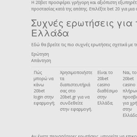
Η 20βετ προσφέρει γρήγορη και αξιόπιστη εξυπηρέτ
προστασίας κατά της απάτης. Επιλέξτε bet 20 για μι
Συχνές ερωτήσεις για 
Ελλάδα
Εδώ θα βρείτε τις πιο συχνές ερωτήσεις σχετικά με 
Ερώτηση
Απάντηση
Πώς
Χρησιμοποιήστε
Είναι το
Ναι, το
μπορώ να
τα
20bet
20bet
κάνω
διαπιστευτήριά
casino
casino 
20bet
σας στο
διαθέσιμο
πλήρω
login στην
20bet.gr για να
στην
προσβ
εφαρμογή;
συνδεθείτε
Ελλάδα;
για χρ
στην εφαρμογή.
στην
Ελλάδα
Αν έχετε περισσότερες ερωτήσεις, μπορείτε να επικο