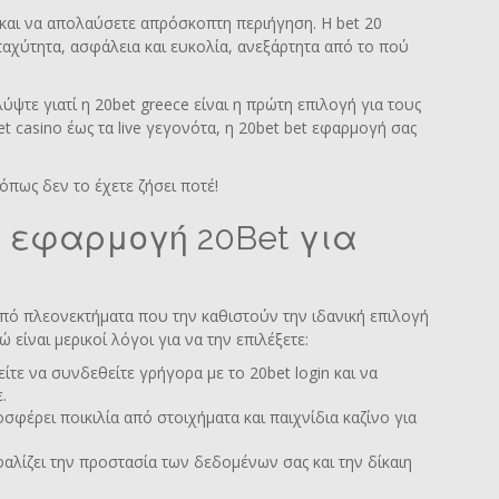
 και να απολαύσετε απρόσκοπτη περιήγηση. Η bet 20
αχύτητα, ασφάλεια και ευκολία, ανεξάρτητα από το πού
ύψτε γιατί η 20bet greece είναι η πρώτη επιλογή για τους
et casino έως τα live γεγονότα, η 20bet bet εφαρμογή σας
όπως δεν το έχετε ζήσει ποτέ!
ν εφαρμογή 20Bet για
από πλεονεκτήματα που την καθιστούν την ιδανική επιλογή
 είναι μερικοί λόγοι για να την επιλέξετε:
τε να συνδεθείτε γρήγορα με το 20bet login και να
.
σφέρει ποικιλία από στοιχήματα και παιχνίδια καζίνο για
φαλίζει την προστασία των δεδομένων σας και την δίκαιη