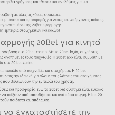
στηρίζει γρήγορες καταθέσεις και αναλήψεις για μια
συμβατή με όλες τις κύριες συσκευές.
ει μπόνους και προσφορές για νέους και υπάρχοντες παίκτες.
γεγονότα μέσω της 20βετ εφαρμογής.
τη εμπειρία στοιχημάτων και καζίνο!
αρμογής 20Bet για κινητά
όσβαση στο 20bet casino. Με το 20bet login, οι χρήστες
 αγαπημένες τους παιχνιδιές. Η 20bet app είναι συμβατή με
α στο 20 bet casino.
α ποικιλία από παιχνιδιές και στοιχήματα. Η 20 bet
τώντας την ιδανική για όλους τους λάτρεις του στοιχήματος.
ς που βελτιώνουν την εμπειρία του χρήστη.
σεις και προσφορές, ενώ το 20bet bet σύστημα είναι εύκολο
ν να παίξουν από οπουδήποτε και ανά πάσα στιγμή. Η bet 20
ητούν ποιότητα και απόλαυση.
ι να εγκαταστήσετε την