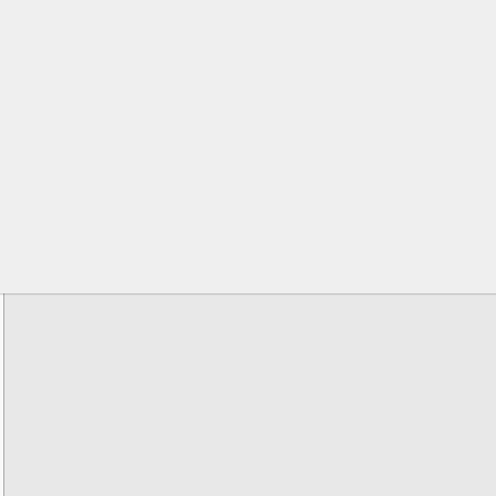
AULT SINGLE POST CUS