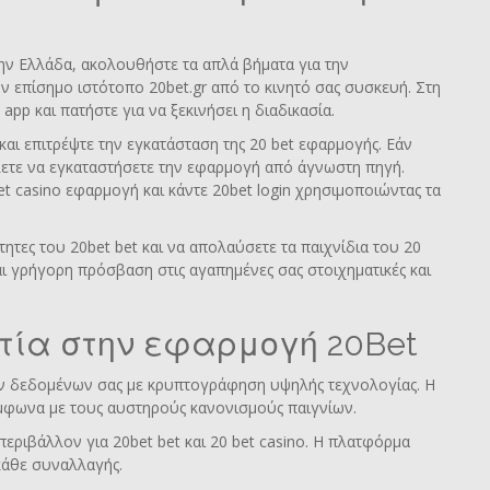
την Ελλάδα, ακολουθήστε τα απλά βήματα για την
ον επίσημο ιστότοπο 20bet.gr από το κινητό σας συσκευή. Στη
app και πατήστε για να ξεκινήσει η διαδικασία.
και επιτρέψτε την εγκατάσταση της 20 bet εφαρμογής. Εάν
λετε να εγκαταστήσετε την εφαρμογή από άγνωστη πηγή.
t casino εφαρμογή και κάντε 20bet login χρησιμοποιώντας τα
τητες του 20bet bet και να απολαύσετε τα παιχνίδια του 20
ι γρήγορη πρόσβαση στις αγαπημένες σας στοιχηματικές και
τία στην εφαρμογή 20Bet
ων δεδομένων σας με κρυπτογράφηση υψηλής τεχνολογίας. Η
σύμφωνα με τους αυστηρούς κανονισμούς παιγνίων.
περιβάλλον για 20bet bet και 20 bet casino. Η πλατφόρμα
 κάθε συναλλαγής.