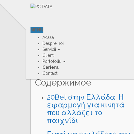
MENU
Acasa
Despre noi
Servicii
THIS IS THE DEF
Fără categorie
Clienti
Portofoliu
Cariera
This is the default single post custom subtitle
Contact
Содержимое
20Bet στην Ελλάδα: Η
εφαρμογή για κινητά
που αλλάζει το
παιχνίδι