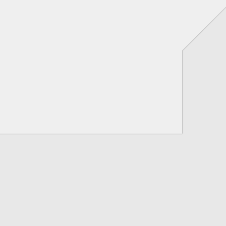
TOM TITLE