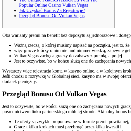
Popular Online Casino Vulkan Vegas
Jak Uzyskać Bonus Za Rejestracje?
Przegląd Bonusu Od Vulkan Vegas
Oba warianty premii na benefit bez depozytu są jednorazowe i dostęp
Ważną rzeczą, o której musimy napisać na początku, jest to, że 
więc gracze którzy o nim nie und nimmer wiedzą, zapewne get
VulkanVegas zachęca graczy do zabawy z premią, a po jej
Jest to oczywiste, bo w końcu służą one do zachęcania nowy
Wystarczy więc rejestracja konta w kasyno online, a w kolejnym kro
Jeśli chodzi o rozrywkę w Globalnej sieci, kasyno ma w swojej ofer
dodatek pieniężny.
Przegląd Bonusu Od Vulkan Vegas
Jest to oczywiste, bo w końcu służą one do zachęcania nowych gracz
pośrednictwem linku partnerskiego mhh tej stronie. Aktualny bonus 
Te oferty są zwykle proponowane w formie premii powitalnej, 
Gracz t kilku krokach musi przebrnąć przez kilka kwestii i