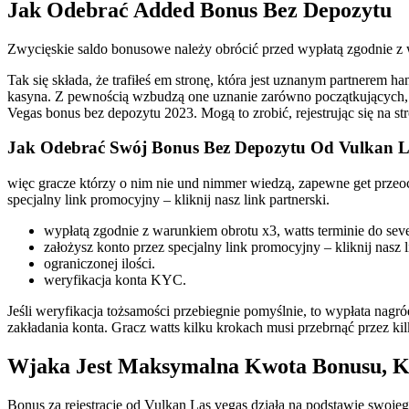
Jak Odebrać Added Bonus Bez Depozytu
Zwycięskie saldo bonusowe należy obrócić przed wypłatą zgodnie z w
Tak się składa, że trafiłeś em stronę, która jest uznanym partnerem
kasyna. Z pewnością wzbudzą one uznanie zarówno początkujących, g
Vegas bonus bez depozytu 2023. Mogą to zrobić, rejestrując się na s
Jak Odebrać Swój Bonus Bez Depozytu Od Vulkan L
więc gracze którzy o nim nie und nimmer wiedzą, zapewne get przeo
specjalny link promocyjny – kliknij nasz link partnerski.
wypłatą zgodnie z warunkiem obrotu x3, watts terminie do sev
założysz konto przez specjalny link promocyjny – kliknij nasz l
ograniczonej ilości.
weryfikacja konta KYC.
Jeśli weryfikacja tożsamości przebiegnie pomyślnie, to wypłata nagr
zakładania konta. Gracz watts kilku krokach musi przebrnąć przez ki
Wjaka Jest Maksymalna Kwota Bonusu, Kt
Bonus za rejestrację od Vulkan Las vegas działa na podstawie swojeg