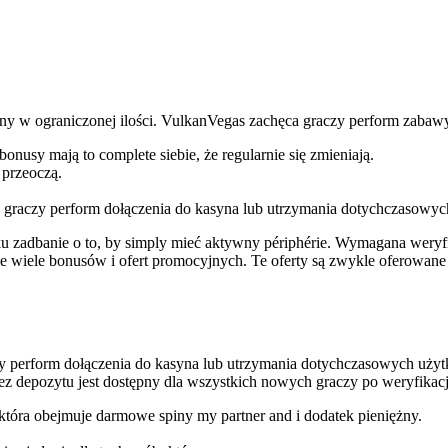
ny w ograniczonej ilości. VulkanVegas zachęca graczy perform zabawy 
bonusy mają to complete siebie, że regularnie się zmieniają.
 przeoczą.
ch graczy perform dołączenia do kasyna lub utrzymania dotychczasowy
ku zadbanie o to, by simply mieć aktywny périphérie. Wymagana weryf
cie wiele bonusów i ofert promocyjnych. Te oferty są zwykle oferowan
y perform dołączenia do kasyna lub utrzymania dotychczasowych użytko
bez depozytu jest dostępny dla wszystkich nowych graczy po weryfikac
która obejmuje darmowe spiny my partner and i dodatek pieniężny.