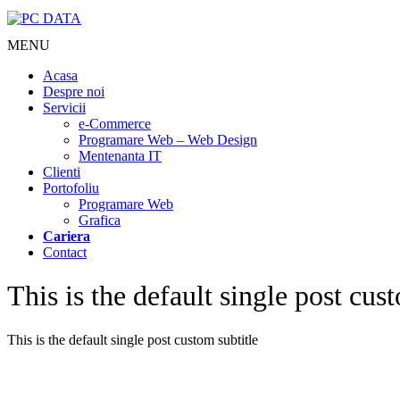
MENU
Acasa
Despre noi
Servicii
e-Commerce
Programare Web – Web Design
Mentenanta IT
Clienti
Portofoliu
Programare Web
Grafica
Cariera
Contact
This is the default single post cust
This is the default single post custom subtitle