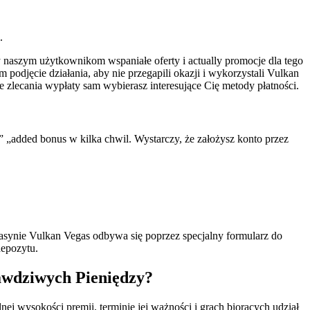
.
my naszym użytkownikom wspaniałe oferty i actually promocje dla tego
djęcie działania, aby nie przegapili okazji i wykorzystali Vulkan
e zlecania wypłaty sam wybierasz interesujące Cię metody płatności.
„added bonus w kilka chwil. Wystarczy, że założysz konto przez
 kasynie Vulkan Vegas odbywa się poprzez specjalny formularz do
depozytu.
awdziwych Pieniędzy?
ej wysokości premii, terminie jej ważności i grach biorących udział