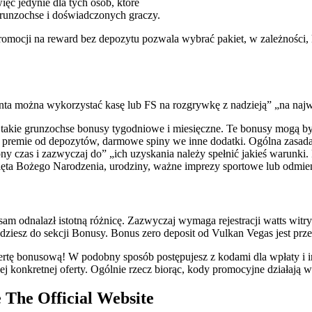
ęc jedynie dla tych osób, które
runzochse i doświadczonych graczy.
omocji na reward bez depozytu pozwala wybrać pakiet, w zależności, kt
onta można wykorzystać kasę lub FS na rozgrywkę z nadzieją” „na na
 takie grunzochse bonusy tygodniowe i miesięczne. Te bonusy mogą b
ć premie od depozytów, darmowe spiny we inne dodatki. Ogólna zasad
lony czas i zazwyczaj do” „ich uzyskania należy spełnić jakieś warun
święta Bożego Narodzenia, urodziny, ważne imprezy sportowe lub odmi
 sam odnalazł istotną różnicę. Zazwyczaj wymaga rejestracji watts witr
dziesz do sekcji Bonusy. Bonus zero deposit od Vulkan Vegas jest prz
rtę bonusową! W podobny sposób postępujesz z kodami dla wpłaty i in
konkretnej oferty. Ogólnie rzecz biorąc, kody promocyjne działają w
 The Official Website