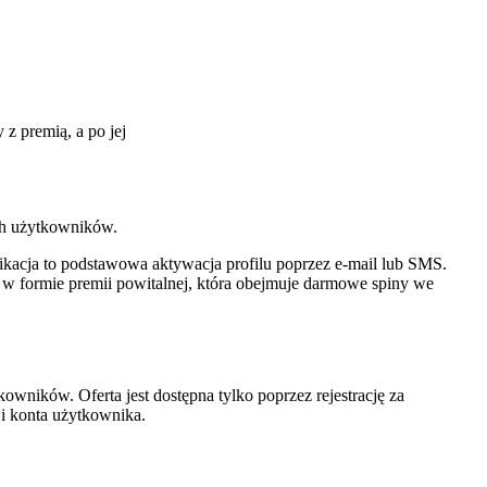
z premią, a po jej
ch użytkowników.
ikacja to podstawowa aktywacja profilu poprzez e-mail lub SMS.
e w formie premii powitalnej, która obejmuje darmowe spiny we
wników. Oferta jest dostępna tylko poprzez rejestrację za
ji konta użytkownika.