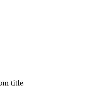
om title