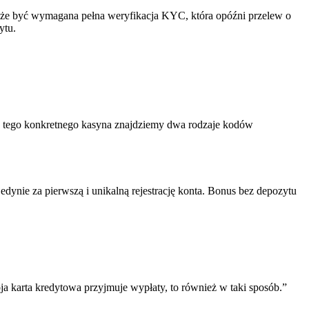
może być wymagana pełna weryfikacja KYC, która opóźni przelew o
ytu.
la tego konkretnego kasyna znajdziemy dwa rodzaje kodów
dynie za pierwszą i unikalną rejestrację konta. Bonus bez depozytu
a karta kredytowa przyjmuje wypłaty, to również w taki sposób.”