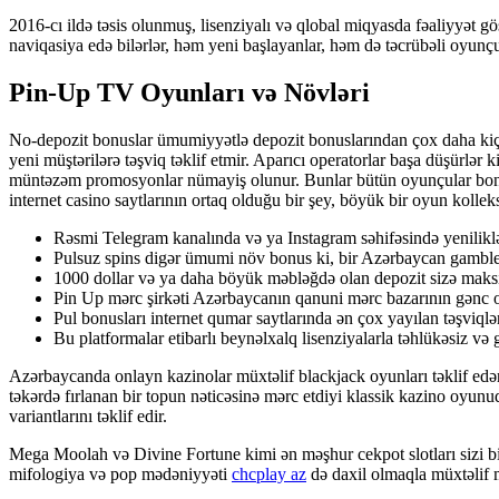
2016-cı ildə təsis olunmuş, lisenziyalı və qlobal miqyasda fəaliyyət 
naviqasiya edə bilərlər, həm yeni başlayanlar, həm də təcrübəli oyu
Pin-Up TV Oyunları və Növləri
No-depozit bonuslar ümumiyyətlə depozit bonuslarından çox daha kiçik 
yeni müştərilərə təşviq təklif etmir. Aparıcı operatorlar başa düşürlər
müntəzəm promosyonlar nümayiş olunur. Bunlar bütün oyunçular bonus
internet casino saytlarının ortaq olduğu bir şey, böyük bir oyun kollek
Rəsmi Telegram kanalında və ya Instagram səhifəsində yeniliklər 
Pulsuz spins digər ümumi növ bonus ki, bir Azərbaycan gambler a
1000 dollar və ya daha böyük məbləğdə olan depozit sizə mak
Pin Up mərc şirkəti Azərbaycanın qanuni mərc bazarının gənc 
Pul bonusları internet qumar saytlarında ən çox yayılan təşviqlər
Bu platformalar etibarlı beynəlxalq lisenziyalarla təhlükəsiz və 
Azərbaycanda onlayn kazinolar müxtəlif blackjack oyunları təklif ed
təkərdə fırlanan bir topun nəticəsinə mərc etdiyi klassik kazino oyu
variantlarını təklif edir.
Mega Moolah və Divine Fortune kimi ən məşhur cekpot slotları sizi bi
mifologiya və pop mədəniyyəti
chcplay az
də daxil olmaqla müxtəlif m