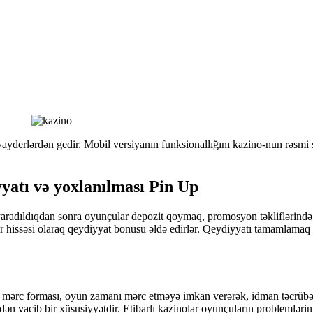
erlərdən gedir. Mobil versiyanın funksionallığını kazino-nun rəsmi sa
atı və yoxlanılması Pin Up
yaradıldıqdan sonra oyunçular depozit qoymaq, promosyon təkliflərində 
 hissəsi olaraq qeydiyyat bonusu əldə edirlər. Qeydiyyatı tamamlamaq üç
mərc forması, oyun zamanı mərc etməyə imkan verərək, idman təcrübəs
ən vacib bir xüsusiyyətdir. Etibarlı kazinolar oyunçuların problemlərini