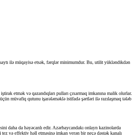
ytı ilə müqayisə etsək, fərqlər minimumdur. Bu, utilit yükləndikdən
iştirak etmək və qazandıqları pulları çıxarmaq imkanına malik olurlar.
ün müvafiq qutunu işarələməklə istifadə şərtləri ilə razılaşmaq tələb
ini daha da həyəcanlı edir. Azərbaycandakı onlayn kazinolarda
 tez və effektiv həll etməsinə imkan verən bir neçə dəstək kanalı