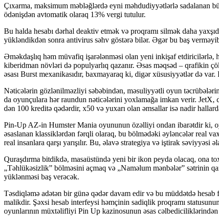
Çıxarma, maksimum məbləğlərdə eyni məhdudiyyətlərlə sadalanan büt
ödənişdən avtomatik olaraq 13% vergi tutulur.
Bu halda hesabı dərhal deaktiv etmək və proqramı silmək daha yaxşıdı
yükləndikdən sonra antivirus səhv göstərə bilər. Əgər bu baş verməyibs
Əməkdaşlıq həm müvafiq işarələnməsi olan yeni inkişaf etdiricilərlə,
kiberidman növləri də populyarlıq qazanır. Əsas məqsəd – qrafikin çök
əsası Burst mexanikasıdır, baxmayaraq ki, digər xüsusiyyətlər də var. P
Nəticələrin gözlənilməzliyi səbəbindən, məsuliyyətli oyun təcrübələri
da oyunçulara hər raundun nəticələrini yoxlamağa imkan verir. JetX, d
dən 100 kreditə qədərdir, x50 və yuxarı olan əmsallar isə nadir hallard
Pin-Up AZ-in Humster Mania oyununun özəlliyi ondan ibarətdir ki, oyu
əsaslanan klassiklərdən fərqli olaraq, bu bölmədəki əyləncələr real vaxt
real insanlara qarşı yarışılır. Bu, əlavə strategiya və iştirak səviyyəsi
Quraşdırma bitdikdə, masaüstündə yeni bir ikon peyda olacaq, ona t
„Təhlükəsizlik” bölməsini açmaq və „Naməlum mənbələr” sətrinin qarş
yüklənməsi baş verəcək.
Təsdiqləmə adətən bir günə qədər davam edir və bu müddətdə hesab f
malikdir. Şəxsi hesab interfeysi həmçinin sadiqlik proqramı statusunun 
oyunlarının müxtəlifliyi Pin Up kazinosunun əsas cəlbediciliklərindən b