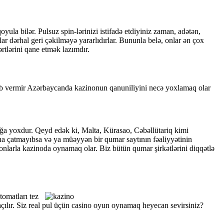
yula bilər. Pulsuz spin-lərinizi istifadə etdiyiniz zaman, adətən,
lar dərhal geri çəkilməyə yararlıdırlar. Bununla belə, onlar ən çox
ərtlərini qane etmək lazımdır.
avab vermir Azərbaycanda kazinonun qanuniliyini necə yoxlamaq olar
ğa yoxdur. Qeyd edək ki, Malta, Kürasao, Cəbəllütariq kimi
ına çatmayıbsa və ya müəyyən bir qumar saytının fəaliyyətinin
nlarla kazinoda oynamaq olar. Biz bütün qumar şirkətlərini diqqətlə
tomatları tez
 açılır. Siz real pul üçün casino oyun oynamaq heyecan sevirsiniz?