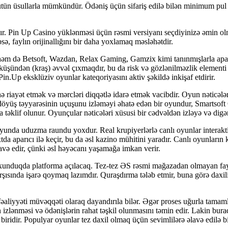
ün üsullarla mümkündür. Ödəniş üçün sifariş edilə bilən minimum pul
r. Pin Up Casino yüklənməsi üçün rəsmi versiyanı seçdiyinizə əmin olma
ə, faylın orijinallığını bir daha yoxlamaq məsləhətdir.
 həm də Betsoft, Wazdan, Relax Gaming, Gamzix kimi tanınmışlarla aparı
üşündən (kraş) əvvəl çıxmaqdır, bu da risk və gözlənilməzlik elementi 
in.Up eksklüziv oyunlar kateqoriyasını aktiv şəkildə inkişaf etdirir.
nə riayət etmək və mərcləri diqqətlə idarə etmək vacibdir. Oyun nəticə
öyüş təyyarəsinin uçuşunu izləməyi əhatə edən bir oyundur, Smartsoft G
a təklif olunur. Oyunçular nəticələri xüsusi bir cədvəldən izləyə və digə
nda uduzma raundu yoxdur. Real krupiyerlərlə canlı oyunlar interaktiv
da aparıcı ilə keçir, bu da əsl kazino mühitini yaradır. Canlı oyunların k
 əlavə edir, çünki əsl həyəcanı yaşamağa imkan verir.
oxunduqda platforma açılacaq. Tez-tez ƏS rəsmi mağazadan olmayan fayl
ısında işarə qoymaq lazımdır. Quraşdırma tələb etmir, buna görə daxil
əaliyyəti müvəqqəti olaraq dayandırıla bilər. Əgər proses uğurla tam
izlənməsi və ödənişlərin rahat təşkil olunmasını təmin edir. Lakin burad
iridir. Populyar oyunlar tez daxil olmaq üçün sevimlilərə əlavə edilə bi