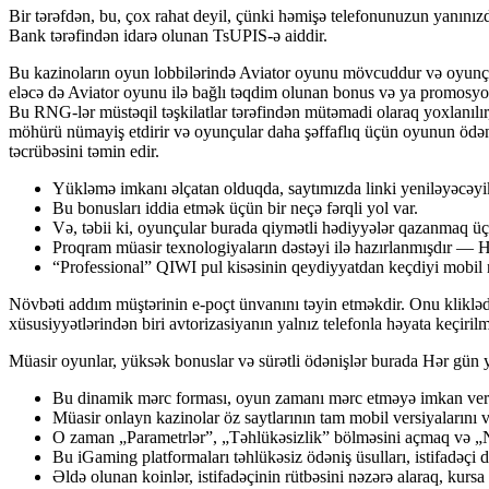
Bir tərəfdən, bu, çox rahat deyil, çünki həmişə telefonunuzun yanını
Bank tərəfindən idarə olunan TsUPIS-ə aiddir.
Bu kazinoların oyun lobbilərində Aviator oyunu mövcuddur və oyunçul
eləcə də Aviator oyunu ilə bağlı təqdim olunan bonus və ya promosyon
Bu RNG-lər müstəqil təşkilatlar tərəfindən mütəmadi olaraq yoxlanılır, ş
möhürü nümayiş etdirir və oyunçular daha şəffaflıq üçün oyunun ödəniş 
təcrübəsini təmin edir.
Yükləmə imkanı əlçatan olduqda, saytımızda linki yeniləyəcəyi
Bu bonusları iddia etmək üçün bir neçə fərqli yol var.
Və, təbii ki, oyunçular burada qiymətli hədiyyələr qazanmaq üçün
Proqram müasir texnologiyaların dəstəyi ilə hazırlanmışdır — 
“Professional” QIWI pul kisəsinin qeydiyyatdan keçdiyi mobil 
Növbəti addım müştərinin e-poçt ünvanını təyin etməkdir. Onu klikləd
xüsusiyyətlərindən biri avtorizasiyanın yalnız telefonla həyata keçiri
Müasir oyunlar, yüksək bonuslar və sürətli ödənişlər burada Hər gün y
Bu dinamik mərc forması, oyun zamanı mərc etməyə imkan verər
Müasir onlayn kazinolar öz saytlarının tam mobil versiyalarını v
O zaman „Parametrlər”, „Təhlükəsizlik” bölməsini açmaq və „N
Bu iGaming platformaları təhlükəsiz ödəniş üsulları, istifadəçi do
Əldə olunan koinlər, istifadəçinin rütbəsini nəzərə alaraq, kursa