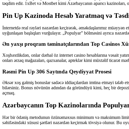
təqdim edir. 1xBet və Mostbet kimi Azərbaycanın aparıcı kazinoları, oyu
Pin Up Kazinoda Hesab Yaratmaq və Təsd
İnternetdə real rəyləri nəzərdən keçirərək, əməkdaşlarımız müəyyən etdil
uyğunlaşan başlıqları vurğulayır. „Populyar” bölməsini ayrıca nəzərdən 
Ən yaxşı proqram təminatçılarından Top Casinos Xü
Xoşbəxtlikdən, onlar dərhal öz internet casino hesablarına vəsait yatı
onları ərzaq mağazaları, qazxanalar, apteklər kimi müxtəlif ticarət mərk
Rəsmi Pin Up 306 Saytında Qeydiyyat Prosesi
Əksər xoş gəlmiş bonuslar sadəcə iddiaçılardan imtina etməyi tələb ets
bilərsiniz. Bonus növünün adından da göründüyü kimi, heç bir depozit 
açmaq.
Azərbaycanın Top Kazinolarında Populya
Hər bir ödəniş metodunun özünəməxsus minimum və maksimum limitləri,
səhifəsindəki xüsusi şərtləri nəzərdən keçirmək tövsiyə olunur. Bu oy