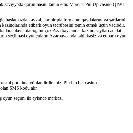
ksək səviyyədə qorunmasını təmin edir. Mərclər Pin Up casino QIWI
başlamazdan əvvəl, hər bir platformanın qaydalarını və şərtlərini,
kazinolarında etibarlı oyun təcrübəsini təmin etmək üçün vacibdir.
ifikatlara əlavə olaraq, bir çox Azərbaycanda kazino saytları ədalət
aların seçilməsi oyunçuların Azərbaycanda təhlükəsiz və etibarlı oyun
smi portalına yönləndirilirsiniz. Pin Up bet casino
l olan SMS kodu alır.
iş oyun seçimi ilə əyləncə mərkəzi