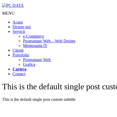
MENU
Acasa
Despre noi
Servicii
e-Commerce
Programare Web – Web Design
Mentenanta IT
Clienti
Portofoliu
Programare Web
Grafica
Cariera
Contact
This is the default single post cust
This is the default single post custom subtitle