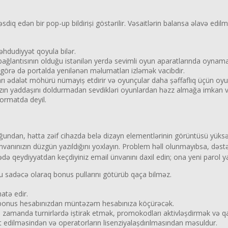
sdiq edən bir pop-up bildirişi göstərilir. Vəsaitlərin balansa əlavə edi
əhdudiyyət qoyula bilər.
bağlantısının olduğu istənilən yerdə sevimli oyun aparatlarında oynam
na görə də portalda yenilənən məlumatları izləmək vacibdir.
rı ədalət möhürü nümayiş etdirir və oyunçular daha şəffaflıq üçün oyunu
n yaddaşını doldurmadan sevdikləri oyunlardan həzz almağa imkan ve
formatda deyil.
ndan, hətta zəif cihazda belə dizayn elementlərinin görüntüsü yüksək
vanınızın düzgün yazıldığını yoxlayın. Problem həll olunmayıbsa, dəs
də qeydiyyatdan keçdiyiniz email ünvanını daxil edin; ona yeni parol 
nçu sadəcə olaraq bonus pullarını götürüb qaça bilməz.
atə edir.
nı bonus hesabınızdan müntəzəm hesabınıza köçürəcək.
i zamanda turnirlərdə iştirak etmək, promokodları aktivləşdirmək və 
 edilməsindən və operatorların lisenziyalaşdırılmasından məsuldur.