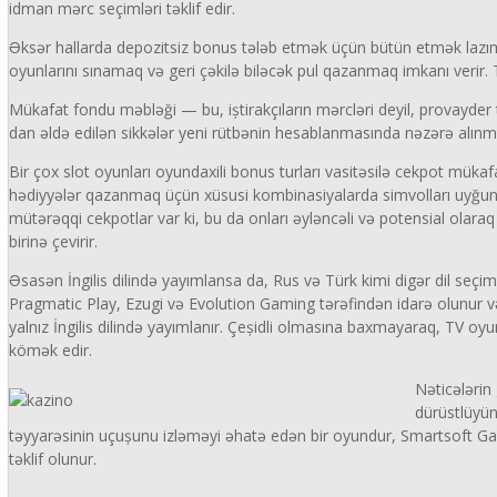
idman mərc seçimləri təklif edir.
Əksər hallarda depozitsiz bonus tələb etmək üçün bütün etmək lazım
oyunlarını sınamaq və geri çəkilə biləcək pul qazanmaq imkanı verir. T
Mükafat fondu məbləği — bu, iştirakçıların mərcləri deyil, provayder t
dan əldə edilən sikkələr yeni rütbənin hesablanmasında nəzərə alınmı
Bir çox slot oyunları oyundaxili bonus turları vasitəsilə cekpot mükafa
hədiyyələr qazanmaq üçün xüsusi kombinasiyalarda simvolları uyğunlaş
mütərəqqi cekpotlar var ki, bu da onları əyləncəli və potensial olara
birinə çevirir.
Əsasən İngilis dilində yayımlansa da, Rus və Türk kimi digər dil seçim
Pragmatic Play, Ezugi və Evolution Gaming tərəfindən idarə olunur və
yalnız İngilis dilində yayımlanır. Çeşidli olmasına baxmayaraq, TV 
kömək edir.
Nəticələrin
dürüstlüyün
təyyarəsinin uçuşunu izləməyi əhatə edən bir oyundur, Smartsoft Gamin
təklif olunur.