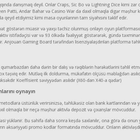
haqqında danışmaq deyil. Onlar Craps, Sic Bo və Lightning Dice kimi za
een Patti, Andar Bahar və Casino War da daxil olmaqla digər məşhur kar
 qeyd etdiyimiz kimi masa oyunlarının tam siyahısını təklif edir.
t göstərən müasir və yaxşı təchiz olunmuş onlayn oyun platformasıdır
 aktiv istifadəçisi var və 93 ölkədə fəaliyyət göstərərək, gündə təxm
dir. Anjouan Gaming Board tərəfindən lisenziyalaşdırılan platforma təhl
qumarbazdan daha dərin bir dalış və rəqiblərin hərəkətlərini təhlil etmə
ox təşviq edir. Mütləq ilk doldurma, mükafatın ölçüsü məbləğdən asıl
üksəkdir Koeffisient səviyyədən asılıdır (X60-dan X40-a qədər)
larını oynayın
metodlara üstünlük verirsinizsə, təhlükəsiz olan bank kartlarından və ya
axil olmaqla bir neçə məşhur aktivlə depozit və çıxarışlar mövcuddur.
si yüklənir. Bu səhifə daha sonra keşdə saxlanılır, ona görə də onun
rın əksəriyyəti promo kodlar formatında mövcuddur. Onların aktivləşdirilm