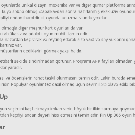
. Bu oyunlarda unikal dizayn, mexanika var və digər qumar platformaları
s-küyə səbəb olmuş «tapalka»dan sonra hazırlanmış eksklüziv oyundu
lliyi ondan ibarətdir ki, oyunda uduzma raundu yoxdur.
olmaqla digər məşhur kart oyunları da var.
təhlükəsiz və ədalətli oyun mühiti təmin edir.
a nəzərdən keçirərək və reytinq edərək sizə vaxt və səy yüklərini qənaət
artınız var.
üştərilərin dediklərini görmək yaxşı haldır.
o, etibarlı şəkildə sındırılmadan qorunur. Proqramı APK faylları olmada
lər yaradır.
 və ödənişlərin rahat təşkil olunmasını təmin edir. Lakin burada əməliy
iridir. Populyar oyunlar tez daxil olmaq üçün sevimlilərə əlavə edilə bilə
-Up
yun seçimini kəşf etməyə imkan verir, böyük bir ilkin sərmayə qoymad
tdan keçdiyi andan dəyərli hiss etməsini təmin edir. Pin Up 306 oyun həv
ar