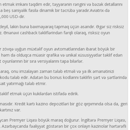
yn etmək imkanı təqdim edir, təyyarənin rəngini və bəzək detallarını
eş saniyəlik fasilə dinamik bir təcrübə yaradır.Aviatrix-də
,000 USD-dir.
deyil, lakin buna baxmayaraq tapmaq üçün asandır. Əgər siz risksiz
 Ənənəvi cashback təkliflərindən fərqli olaraq, risksiz oyun
ər zövqə uyğun müxtəlif oyun avtomatlarından ibarət böyük bir
ı, həm də olduqca müasir qrafika və unikal xüsusiyyətlər təklif edən
unlarının bir sıra versiyalarını tapa bilərlər.
 olaraq, onu imzalayan zaman tələb etməli və ya ilk əmanətinizi
kodu tələb edir. Adətən bu bonus kodlarını təklifin şərt və şərtlərində
it yatırmağı tələb etmir.
lif etmək üçün kukilərdən istifadə edirik.
asıdır. Kredit kartı kazino depozitləri bir göz qırpımında olsa da, geri
artınız var.
can Premyer Liqası böyük maraq doğurur. İngiltərə Premyer Liqası,
ir. Azərbaycanda fəaliyyət göstərən bir çox onlayn kazinolar hərtərəfli