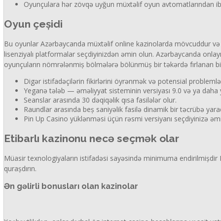
Oyunçulara hər zövqə uyğun müxtəlif oyun avtomatlarından ibar
Oyun çeşidi
Bu oyunlar Azərbaycanda müxtəlif online kazinolarda mövcuddur və oy
lisenziyalı platformalar seçdiyinizdən əmin olun. Azərbaycanda onlay
oyunçuların nömrələnmiş bölmələrə bölünmüş bir təkərdə fırlanan b
Digər istifadəçilərin fikirlərini öyrənmək və potensial problem
Yeganə tələb — əməliyyat sisteminin versiyası 9.0 və ya daha y
Seanslar arasında 30 dəqiqəlik qısa fasilələr olur.
Raundlar arasında beş saniyəlik fasilə dinamik bir təcrübə yar
Pin Up Casino yüklənməsi üçün rəsmi versiyanı seçdiyinizə əmin
Etibarlı kazinonu necə seçmək olar
Müasir texnologiyaların istifadəsi sayəsində minimuma endirilmişdi
quraşdırın.
Ən gəlirli bonusları olan kazinolar