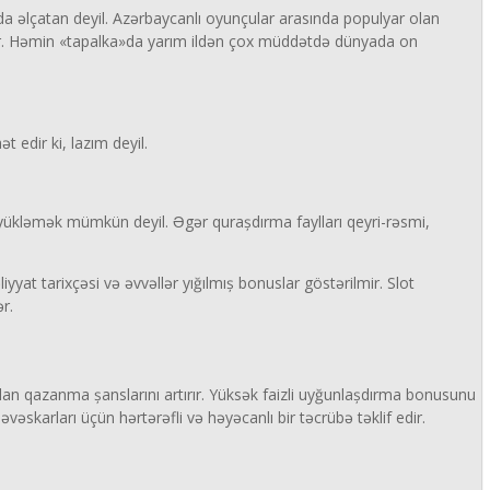
nda əlçatan deyil. Azərbaycanlı oyunçular arasında populyar olan
r. Həmin «tapalka»da yarım ildən çox müddətdə dünyada on
 edir ki, lazım deyil.
n yükləmək mümkün deyil. Əgər quraşdırma faylları qeyri-rəsmi,
yat tarixçəsi və əvvəllər yığılmış bonuslar göstərilmir. Slot
r.
an qazanma şanslarını artırır. Yüksək faizli uyğunlaşdırma bonusunu
əskarları üçün hərtərəfli və həyəcanlı bir təcrübə təklif edir.