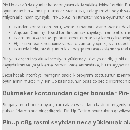
Pin.Up eksklüziv oyunlar kateqoriyasını aktiv şəkildə inkişaf etdirir
oyunlardan biri – Pin Up Humster Mania. Bu, Telegram-da böyük sə
milyonlarla insan oynayıb. Pin-Up AZ-in Humster Mania oyununun özə
Bundan sonra Teen Patti, Andar Bahar və Casino War da daxil 
Anjouan Gaming Board tərəfindən lisenziyalaşdırılan platforma 
Bizim mütəxəssislər qrupu internet qumar saytlarını çalışqanlıql
Əgər sizin bank hesabınız varsa, o zaman yəqin ki, sizin debet k
Bununla belə, biz düşünürük ki, başqa mütəxəssislərin və real m
Biz yalnız rəsmi və aktual versiyanı yükləməyi tövsiyə edirik, çünki 
dəyişdirilmiş və ya yükləmə zamanı zədələnmişdirsə, bu müəyyən risk
Şəxsi hesab interfeysi həmçinin sadiqlik proqramı statusunun izlənməsi
oyunlarının müxtəlifliyi Pin Up kazinosunun əsas cəlbediciliklərindən b
Bukmeker kontorundan digər bonuslar Pin
Bu qarşılama bonusu oyunçulara əlavə vəsaitlərlə kazinonun geniş o
pulsuz fırlatmalarla birləşdirərək, Pin-Up Casino oyunçuların qeydiyya
PinUp 085 rəsmi saytdan necə yükləmək ol