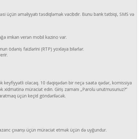
lməsi üçün əməliyyatı təsdiqləmək vacibdir. Bunu bank tətbiqi, SMS və
ağa imkan verən mobil kazino var.
n ödəniş faizlərini (RTP) yoxlaya bilərlər.
rir.
 keyfiyyətli olacaq. 10 dəqiqədən bir neçə saata qədər, komissiya
tək xidmətinə müraciət edin. Giriş zamanı „Parolu unutmusunuz?”
yaratmaq üçün keçid göndəriləcək.
qazanc çıxarışı üçün müraciət etmək üçün də uyğundur.