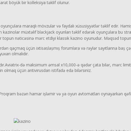
ət böyük bir kolleksiya təklif olunur.
unçulara maraqlı mövzular və faydalı xüsusiyyətlər təklif edir. Həmi
n kazinolar müxtəlif blackjack oyunları təklif edərək oyunçulara bu st
ir topun nəticəsinə mərc etdiyi klassik kazino oyunudur. Məqsəd top
lərdən qaçmaq üçün ixtisaslaşmış forumlara və rəylər sayıtlarına baş çə
uxarı olmalıdır.
adır.Aviatrix-də maksimum əmsal x10,000-ə qədər çata bilər, mərc limit
 olmaq üçün antivirusdan istifadə edə bilərsiniz.
r Proqram bəzən hamar işləmir və ya oyun avtomatları oynayarkən qəf