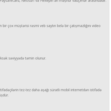
. Paysafecard, Neosurf və Flexepin ən məşhur vauçerlər arasındadır.
 bir çox müştərisi rəsmi veb saytın belə bir çatışmazlığını video
ksək səviyyədə təmin olunur.
ifadəçilərin tez-tez daha aşağı sürətli mobil internetdən istifadə
üşdür.