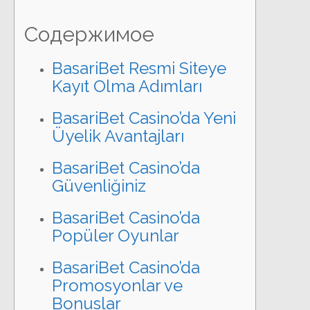
Содержимое
BasariBet Resmi Siteye
Kayıt Olma Adımları
BasariBet Casino’da Yeni
Üyelik Avantajları
BasariBet Casino’da
Güvenliğiniz
BasariBet Casino’da
Popüler Oyunlar
BasariBet Casino’da
Promosyonlar ve
Bonuslar