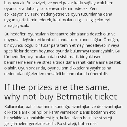
başlayacak. Bu vaziyet, ve yerel pazar katkı sağlayacak hem
oyunculara daha iyi bir deneyim temin edecek. Yerli
aplikasyonlar, Türk medeniyetine ve oyun tutumlarına daha
uygun içerik temin ederek, katılımcıların ilgisini ilgi çekmeyi
amaçlayacak.
Bu hedefler, oyuncuların konsantre olmalarına destek olur ve
duygusal değişimleri kontrol altında tutmalarını sağlar. Örneğin,
bir oyuncu özgül bir tutar para temin etmeyi hedefleyebilir veya
spesifik bir dönem boyunca oyunda bulunmayı tasarlayabilir. Bu
tür hedefler, oyuncuların daha sistematik bir yaklaşım
benimsemelerine ve stres altında daha rahat kalmalarına destek
olabilir. Oyun sırasında, oyuncuların dikkatlerini yayılmasına
neden olan öğelerden mesafeli bulunmaları da önemlidir.
If the prizes are the same,
why not buy Betmatik ticket
Kullanıcılar, bahis botlarının sunduğu avantajları ve dezavantajları
dikkate alarak, bilinçli bir karar vermelidir. Bahis botlarının etkili
bir şekilde kullanılabilmesi için, kullanıcıların belirli bir strateji
geliştirmeleri gerekmektedir. Bu strateji, botun nasıl