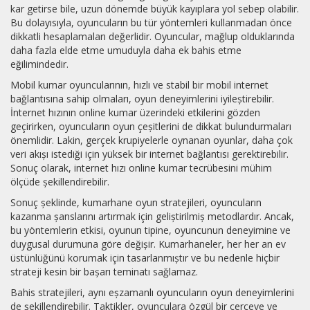
kar getirse bile, uzun dönemde büyük kayıplara yol sebep olabilir.
Bu dolayısıyla, oyuncuların bu tür yöntemleri kullanmadan önce
dikkatli hesaplamaları değerlidir. Oyuncular, mağlup olduklarında
daha fazla elde etme umuduyla daha ek bahis etme
eğilimindedir.
Mobil kumar oyuncularının, hızlı ve stabil bir mobil internet
bağlantısına sahip olmaları, oyun deneyimlerini iyileştirebilir.
İnternet hızının online kumar üzerindeki etkilerini gözden
geçirirken, oyuncuların oyun çeşitlerini de dikkat bulundurmaları
önemlidir. Lakin, gerçek krupiyelerle oynanan oyunlar, daha çok
veri akışı istediği için yüksek bir internet bağlantısı gerektirebilir.
Sonuç olarak, internet hızı online kumar tecrübesini mühim
ölçüde şekillendirebilir.
Sonuç şeklinde, kumarhane oyun stratejileri, oyuncuların
kazanma şanslarını artırmak için geliştirilmiş metodlardır. Ancak,
bu yöntemlerin etkisi, oyunun tipine, oyuncunun deneyimine ve
duygusal durumuna göre değişir. Kumarhaneler, her her an ev
üstünlüğünü korumak için tasarlanmıştır ve bu nedenle hiçbir
strateji kesin bir başarı teminatı sağlamaz.
Bahis stratejileri, aynı eşzamanlı oyuncuların oyun deneyimlerini
de şekillendirebilir. Taktikler, oyunculara özgül bir çerçeve ve