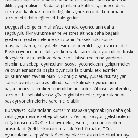
dikkat yapmalısınız. Sadakat planlarına katılmak, sadece daha
çok oyun katılmakla sınırlı değildir, aynı zamanda kumarhane
tecrübenizi daha eğlenceli hale getirir.
Duygusal dengeleri muhafaza etmek, oyuncuların daha
sağduyulu fikir yürütmelerine ve stres altında daha başarılı
gösterim göstermelerine şans tanır. Yüksek riskli kumar
müsabakalarda, sosyal etkileşim de önemli bir görev icra eder.
Başka oyuncularla etkileşim kurmada katılmak, oyuncuların baskı
düzeylerini azaltabilir ve daha rahat hissetmelerine yardımcı
olabilir. Bu sebep, oyuncuların sosyal yeteneklerini geliştirmeleri
ve oyun esnasında başka oyuncularla olumlu etkileşimler
oluşturmaları faydalı olabilir. Sonuç olarak, yüksek risk taşıyan
kumar oyunlarda stres altında sakin kalmak, oyuncuların
başarılarını şekillendiren önemli bir unsurdur. Zihinsel yöntemler,
tecrübe, hissel akıl ve öz güven gibi bileşenler, oyuncuların bu
baskıyı yönetmelerine yardımcı olabilir.
Bu vaziyet, kullanıcıların kumar müsabaka yapmak için daha çok
vakit geçirmesine sebep oluşabilir. Yerli aplikasyon geliştiricilerin
çoğalması da 2024’te Türkiye’deki çevrimiçi kumar trendleri
arasında değerli bir konum tutacak. Yerli firmalar, Türk
oyuncuların talep yönelik özel oyunlar ve sistemler oluşturmaya