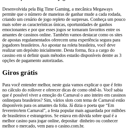
Desenvolvida pela Big Time Gaming, a mecânica Megaways
permite que o número de maneiras de ganhar mude a cada rodada,
criando um cenário de jogo repleto de surpresas. Conheça um pouco
mais sobre as características únicas, oportunidades de ganhos
emocionantes e por que esses jogos se tornaram favoritos entre os
amantes de cassinos online. Também vamos destacar como os sites
de apostas regulamentados oferecem uma experiência segura para
jogadores brasileiros. Ao apostar na roleta brasileira, você deve
realizar um depósito inicialmente. Desta forma, fica a cargo do
cassino em si definir quais métodos estarão disponíveis dentre as 3
opções de pagamento autorizadas.
Giros grátis
Para você entender melhor, neste guia vamos explicar o que é feito
no cálculo do rollover e oferecer dicas de como obtê-lo. Você sabia
que é possível viver a emoção do Carnaval o ano inteiro em cassinos
onlinepara brasileiros? Sim, vários slots com tema de Carnaval estão
disponíveis para os amantes da folia. Já dizia o poeta que “Em
fevereiro/tem Carnaval”, a festa popular mais aguardada por milhões
de brasileiros e estrangeiros. Se estava em dúvida sobre qual é a
melhor casino para jogar online, depositar dinheiro ou conhecer
melhor o mercado, vem para o casino.com.br.