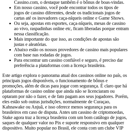
Cassino.com, o destaque também é o bônus de boas-vindas.
Em nosso cassino, você pode encontrar todos os tipos de
jogos de cassino diferentes, desde os tradicionais jogos de
cartas até os inovadores caça-níqueis online e Game Shows.
Ou seja, apostas em esportes, caça-níqueis, mesas de cassino
ao vivo, raspadinhas online etc, ficam liberadas porque entram
nessa classificação.
Mais importante do que isso, as condições de apostas são
justas e aleatórias.
Abaixo estão os nossos provedores de cassino mais populares
com base nas rodadas de jogos.
Para encontrar um cassino confiável e seguro, é preciso dar
preferência a plataformas com a licença brasileira.
Este artigo explora o panorama atual dos cassinos online no país, os
principais jogos disponíveis, o funcionamento de bônus e
promoções, além de dicas para jogar com segurança. É claro que há
plataformas de casino online que ainda não se licenciaram ou
optaram por não o fazer, e de fato pagam aos seus jogadores. Porém,
eles estão sob outras jurisdições, normalmente de Curaçao,
Kahnawake ou Anjuã, e isso oferece menos segurança para os
brasileiros em caso de disputa. Antes um cassino de criptomoedas,
Stake agora traz a licença brasileira com um bom catálogo de jogos,
saques de qualquer valor no Pix e suporte responsivo em qualquer
dispositivo. Muito popular no Brasil, ele conta com um clube VIP