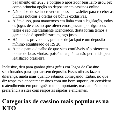
pagamento em 2023 e porque o apostador brasileiro usou pix
como primeira opção ao depositar em cassinos online.
Não deixe de se inscrever em nossa newsletter para receber as
últimas notícias e ofertas de bônus exclusivas.
Além disso, para mantermos em linha com a legislação, todos
os jogos de cassino que oferecemos passam por rigorosos
testes e são integralmente licenciados, desta forma temos a
garantia de disponibilizar um jogo justo.
Há muitas provedoras, prêmios de jackpot e um depósito
mínimo equilibrado de R$ 20.
Atente para o detalhe de que sites confiáveis não oferecem
bônus de boas-vindas, pois é uma prática não permitida pela
legislação brasileira.
Inclusive, deu para ganhar giros grátis em Jogos de Cassino
selecionados para apostar sem depósito. Essas ofertas fazem a
diferença, ainda mais quando estamos começando. Então, no que
diz respeito a encontrar casinos com um bom suporte, eu considero
o atendimento em português muito importante, mas também dou
preferência a sites com respostas rápidas e eficientes.
Categorias de cassino mais populares na
KTO