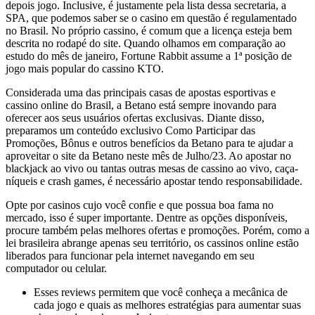
depois jogo. Inclusive, é justamente pela lista dessa secretaria, a
SPA, que podemos saber se o casino em questão é regulamentado
no Brasil. No próprio cassino, é comum que a licença esteja bem
descrita no rodapé do site. Quando olhamos em comparação ao
estudo do mês de janeiro, Fortune Rabbit assume a 1ª posição de
jogo mais popular do cassino KTO.
Considerada uma das principais casas de apostas esportivas e
cassino online do Brasil, a Betano está sempre inovando para
oferecer aos seus usuários ofertas exclusivas. Diante disso,
preparamos um conteúdo exclusivo Como Participar das
Promoções, Bônus e outros benefícios da Betano para te ajudar a
aproveitar o site da Betano neste mês de Julho/23. Ao apostar no
blackjack ao vivo ou tantas outras mesas de cassino ao vivo, caça-
níqueis e crash games, é necessário apostar tendo responsabilidade.
Opte por casinos cujo você confie e que possua boa fama no
mercado, isso é super importante. Dentre as opções disponíveis,
procure também pelas melhores ofertas e promoções. Porém, como a
lei brasileira abrange apenas seu território, os cassinos online estão
liberados para funcionar pela internet navegando em seu
computador ou celular.
Esses reviews permitem que você conheça a mecânica de
cada jogo e quais as melhores estratégias para aumentar suas