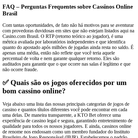
FAQ – Perguntas Frequentes sobre Cassinos Online
Brasil
Com tantas oportunidades, de fato não há motivos para se aventurar
com provedoras duvidosas em sites que não estejam listados aqui na
Casino.com Brasil. O RTP (retorno teórico ao jogador), é uma
métrica avaliada por laboratórios independentes e que identifica
quanto do apostado após milhões de jogadas ainda resta no saldo. É
apenas uma média, então não reflete que você teria aquele
percentual de volta e nem garante qualquer retorno. Eles são
auditados para garantir que o que ocorre nas salas é legítimo e que
não ocorre fraude.
✅ Quais são os jogos oferecidos por um
bom cassino online?
Veja abaixo uma lista das nossas principais categorias de jogos de
cassino e quantos títulos diferentes você pode encontrar em cada
uma delas. De maneira transparente, a KTO Bet oferece uma
experiência de cassino legal e segura, garantindo entretenimento de
qualidade para todos os nossos jogadores. E ainda, cassinos online
de renome nos endossam como um membro fundador do Instituto
Brasileiro de Jogo Responsável (IBJR). Estabelecemos o padrão