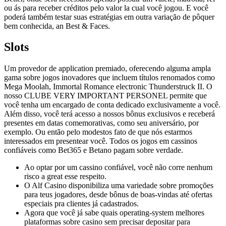
ou ás para receber créditos pelo valor la cual você jogou. E você
poderá também testar suas estratégias em outra variação de pôquer
bem conhecida, an Best & Faces.
Slots
Um provedor de application premiado, oferecendo alguma ampla
gama sobre jogos inovadores que incluem títulos renomados como
Mega Moolah, Immortal Romance electronic Thunderstruck II. O
nosso CLUBE VERY IMPORTANT PERSONEL permite que
você tenha um encargado de conta dedicado exclusivamente a você.
Além disso, você terá acesso a nossos bônus exclusivos e receberá
presentes em datas comemorativas, como seu aniversário, por
exemplo. Ou então pelo modestos fato de que nós estarmos
interessados em presentear você. Todos os jogos em cassinos
confiáveis como Bet365 e Betano pagam sobre verdade.
Ao optar por um cassino confiável, você não corre nenhum
risco a great esse respeito.
O Alf Casino disponibiliza uma variedade sobre promoções
para teus jogadores, desde bônus de boas-vindas até ofertas
especiais pra clientes já cadastrados.
Agora que você já sabe quais operating-system melhores
plataformas sobre casino sem precisar depositar para