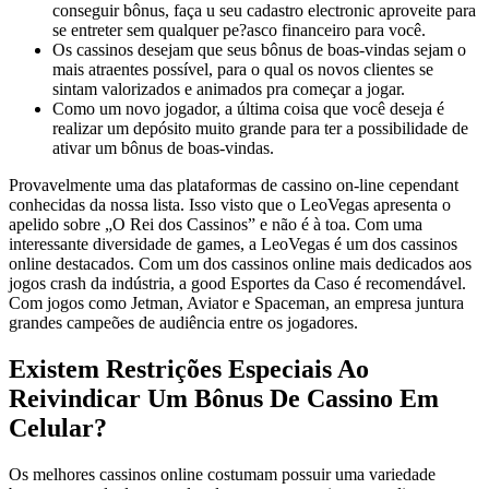
conseguir bônus, faça u seu cadastro electronic aproveite para
se entreter sem qualquer pe?asco financeiro para você.
Os cassinos desejam que seus bônus de boas-vindas sejam o
mais atraentes possível, para o qual os novos clientes se
sintam valorizados e animados pra começar a jogar.
Como um novo jogador, a última coisa que você deseja é
realizar um depósito muito grande para ter a possibilidade de
ativar um bônus de boas-vindas.
Provavelmente uma das plataformas de cassino on-line cependant
conhecidas da nossa lista. Isso visto que o LeoVegas apresenta o
apelido sobre „O Rei dos Cassinos” e não é à toa. Com uma
interessante diversidade de games, a LeoVegas é um dos cassinos
online destacados. Com um dos cassinos online mais dedicados aos
jogos crash da indústria, a good Esportes da Caso é recomendável.
Com jogos como Jetman, Aviator e Spaceman, an empresa juntura
grandes campeões de audiência entre os jogadores.
Existem Restrições Especiais Ao
Reivindicar Um Bônus De Cassino Em
Celular?
Os melhores cassinos online costumam possuir uma variedade