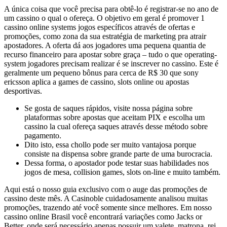
A única coisa que você precisa para obtê-lo é registrar-se no ano de
um cassino o qual o ofereça. O objetivo em geral é promover 1
cassino online systems jogos específicos através de ofertas e
promoções, como zona da sua estratégia de marketing pra atrair
apostadores. A oferta dá aos jogadores uma pequena quantia de
recurso financeiro para apostar sobre graça – tudo o que operating-
system jogadores precisam realizar é se inscrever no cassino. Este é
geralmente um pequeno bônus para cerca de R$ 30 que sony
ericsson aplica a games de cassino, slots online ou apostas
desportivas.
Se gosta de saques rápidos, visite nossa página sobre
plataformas sobre apostas que aceitam PIX e escolha um
cassino la cual ofereça saques através desse método sobre
pagamento.
Dito isto, essa chollo pode ser muito vantajosa porque
consiste na dispensa sobre grande parte de uma burocracia.
Dessa forma, o apostador pode testar suas habilidades nos
jogos de mesa, collision games, slots on-line e muito também.
Aqui está o nosso guia exclusivo com o auge das promoções de
cassino deste mês. A Casinoble cuidadosamente analisou muitas
promoções, trazendo até você somente since melhores. Em nosso
cassino online Brasil você encontrará variações como Jacks or
Better, onde será necessário apenas possuir um valete, matrona, rei