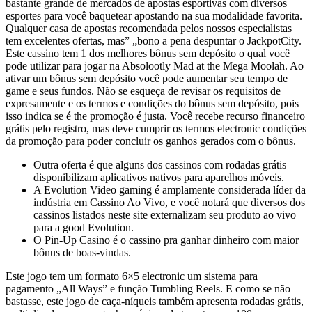
bastante grande de mercados de apostas esportivas com diversos
esportes para você baquetear apostando na sua modalidade favorita.
Qualquer casa de apostas recomendada pelos nossos especialistas
tem excelentes ofertas, mas” „bono a pena despuntar o JackpotCity.
Este cassino tem 1 dos melhores bônus sem depósito o qual você
pode utilizar para jogar na Absolootly Mad at the Mega Moolah. Ao
ativar um bônus sem depósito você pode aumentar seu tempo de
game e seus fundos. Não se esqueça de revisar os requisitos de
expresamente e os termos e condições do bônus sem depósito, pois
isso indica se é the promoção é justa. Você recebe recurso financeiro
grátis pelo registro, mas deve cumprir os termos electronic condições
da promoção para poder concluir os ganhos gerados com o bônus.
Outra oferta é que alguns dos cassinos com rodadas grátis
disponibilizam aplicativos nativos para aparelhos móveis.
A Evolution Video gaming é amplamente considerada líder da
indústria em Cassino Ao Vivo, e você notará que diversos dos
cassinos listados neste site externalizam seu produto ao vivo
para a good Evolution.
O Pin-Up Casino é o cassino pra ganhar dinheiro com maior
bônus de boas-vindas.
Este jogo tem um formato 6×5 electronic um sistema para
pagamento „All Ways” e função Tumbling Reels. E como se não
bastasse, este jogo de caça-níqueis também apresenta rodadas grátis,