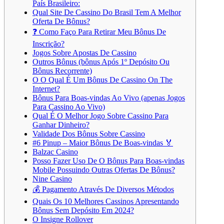
País Brasileiro:
Qual Site De Cassino Do Brasil Tem A Melhor
Oferta De Bônus?
❓ Como Faço Para Retirar Meu Bônus De
Inscrição?
Jogos Sobre Apostas De Cassino
Outros Bônus (bônus Após 1º Depósito Ou
Bônus Recorrente)
O O Qual É Um Bônus De Cassino On The
Internet?
Bônus Para Boas-vindas Ao Vivo (apenas Jogos
Para Cassino Ao Vivo)
Qual É O Melhor Jogo Sobre Cassino Para
Ganhar Dinheiro?
Validade Dos Bônus Sobre Cassino
#6 Pinup – Maior Bônus De Boas-vindas 🏅
Balzac Casino
Posso Fazer Uso De O Bônus Para Boas-vindas
Mobile Possuindo Outras Ofertas De Bônus?
Nine Casino
💰 Pagamento Através De Diversos Métodos
Quais Os 10 Melhores Cassinos Apresentando
Bônus Sem Depósito Em 2024?
O Insigne Rollover