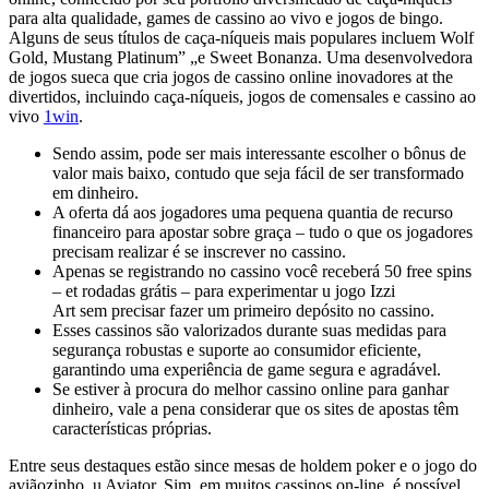
para alta qualidade, games de cassino ao vivo e jogos de bingo.
Alguns de seus títulos de caça-níqueis mais populares incluem Wolf
Gold, Mustang Platinum” „e Sweet Bonanza. Uma desenvolvedora
de jogos sueca que cria jogos de cassino online inovadores at the
divertidos, incluindo caça-níqueis, jogos de comensales e cassino ao
vivo
1win
.
Sendo assim, pode ser mais interessante escolher o bônus de
valor mais baixo, contudo que seja fácil de ser transformado
em dinheiro.
A oferta dá aos jogadores uma pequena quantia de recurso
financeiro para apostar sobre graça – tudo o que os jogadores
precisam realizar é se inscrever no cassino.
Apenas se registrando no cassino você receberá 50 free spins
– et rodadas grátis – para experimentar u jogo Izzi
Art sem precisar fazer um primeiro depósito no cassino.
Esses cassinos são valorizados durante suas medidas para
segurança robustas e suporte ao consumidor eficiente,
garantindo uma experiência de game segura e agradável.
Se estiver à procura do melhor cassino online para ganhar
dinheiro, vale a pena considerar que os sites de apostas têm
características próprias.
Entre seus destaques estão since mesas de holdem poker e o jogo do
aviãozinho, u Aviator. Sim, em muitos cassinos on-line, é possível