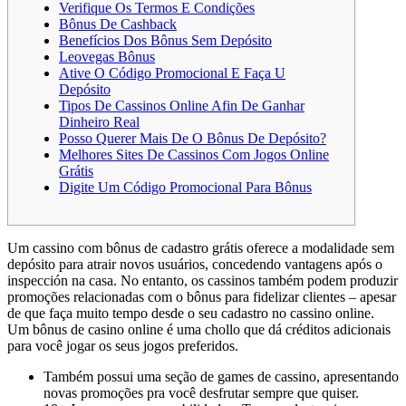
Verifique Os Termos E Condições
Bônus De Cashback
Benefícios Dos Bônus Sem Depósito
Leovegas Bônus
Ative O Código Promocional E Faça U
Depósito
Tipos De Cassinos Online Afin De Ganhar
Dinheiro Real
Posso Querer Mais De O Bônus De Depósito?
Melhores Sites De Cassinos Com Jogos Online
Grátis
Digite Um Código Promocional Para Bônus
Um cassino com bônus de cadastro grátis oferece a modalidade sem
depósito para atrair novos usuários, concedendo vantagens após o
inspección na casa. No entanto, os cassinos também podem produzir
promoções relacionadas com o bônus para fidelizar clientes – apesar
de que faça muito tempo desde o seu cadastro no cassino online.
Um bônus de casino online é uma chollo que dá créditos adicionais
para você jogar os seus jogos preferidos.
Também possui uma seção de games de cassino, apresentando
novas promoções pra você desfrutar sempre que quiser.