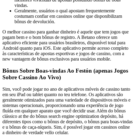
vindas.
Geralmente, usuários o qual apostam frequentemente
costumam confiar em cassinos online que disponibilizam
bônus de devolución.
O melhor cassino para ganhar dinheiro é aquele que tem jogos que
pagam bem e o bom bônus de registro. A Betano oferece um
aplicativo eficiente para usuários brasileiros, disponível total para
Android quanto para iOS. Este aplicativo permite acesso completo
às características de apostas esportivas e jogos de cassino, com a
new vantagem de bônus exclusivos para usuários mobile.
Bônus Sobre Boas-vindas Ao Festón (apenas Jogos
Sobre Cassino Ao Vivo)
Sim, você pode jogar no ano de aplicativos móveis de cassino tanto
em seu iPad ou tablet quanto no teu telefone. Os aplicativos são
geralmente otimizados para uma variedade de dispositivos móveis e
sistemas operacionais, proporcionando uma experiência de jogo
fluída em qualquer aparato que você decidir usar. Além do bônus
clássico at the do bônus search engine optimization depósito, há
diferentes tipos como u bônus de depósito, o bônus para boas-vindas
e u bônus de caça-níqueis. Sim, é possível jogar em cassinos online
a dinheiro de verdade vello celular.