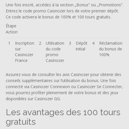
Une fois inscrit, accédez à la section „Bonus” ou „Promotions”.
Entrez le code promo Casinozer lors de votre premier dépôt.
Ce code activera le bonus de 100% et 100 tours gratuits.
Étape
Action
1
Inscription
2
Utilisation
3
Dépôt
4
Réclamation
sur
du code
initial
du bonus de
Casinozer
promo
100%
France
Casinozer
Assurez-vous de consulter les avis Casinozer pour obtenir des
conseils supplémentaires sur l’utilisation du bonus. Une fois
connecté via Casinozer Connexion ou Casinozer Se Connecter,
vous pourrez profiter pleinement de votre bonus et des jeux
disponibles sur Casinozer GG.
Les avantages des 100 tours
gratuits