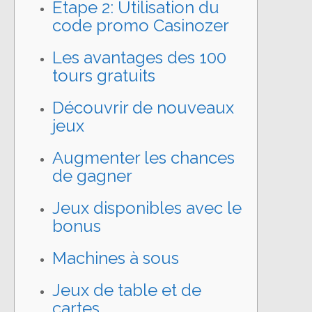
Étape 2: Utilisation du
code promo Casinozer
Les avantages des 100
tours gratuits
Découvrir de nouveaux
jeux
Augmenter les chances
de gagner
Jeux disponibles avec le
bonus
Machines à sous
Jeux de table et de
cartes