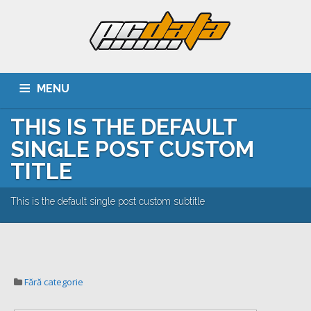
MENU
THIS IS THE DEFAULT
ACASA
DESPRE NOI
SERVICII
CLIENTI
SINGLE POST CUSTOM
PORTOFOLIU
CARIERA
CONTACT
TITLE
This is the default single post custom subtitle
Fără categorie