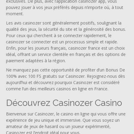
exclusives. De plus, avec l’application casinozer app, vous
pouvez jouer à vos jeux préférés depuis n’importe où, à tout
moment.
Les avis casinozer sont généralement positifs, soulignant la
qualité des jeux, la sécurité du site et la générosité des bonus.
Pour ceux qui cherchent à se connecter rapidement, le
casinozer se connecter est un processus simple et rapide.
Enfin, pour les joueurs français, casinozer france est un choix
idéal, offrant un service clientèle en français et des options de
paiement adaptées à la région.
Ne manquez pas cette opportunité de profiter d’un Bonus De
100% avec 100 FS gratuits sur Casinozer. Rejoignez-nous dès
aujourd’hui et découvrez pourquoi Casinozer est considéré
comme l’un des meilleurs casinos en ligne en France.
Découvrez Casinozer Casino
Bienvenue sur Casinozer, le casino en ligne qui vous offre une
expérience de jeu unique et immersive. Que vous soyez un
amateur de jeux de hasard ou un joueur expérimenté,
Casinozer est l’endroit idéal pour vous.