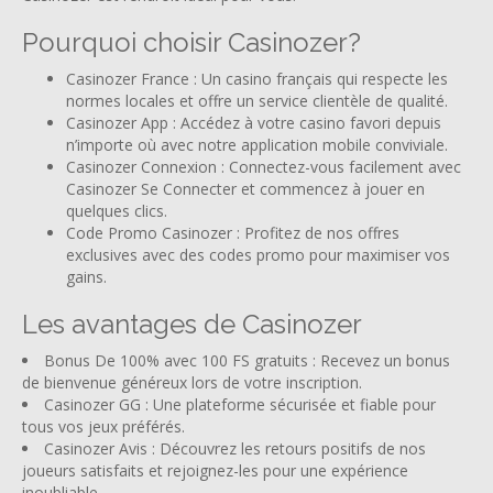
Pourquoi choisir Casinozer?
Casinozer France : Un casino français qui respecte les
normes locales et offre un service clientèle de qualité.
Casinozer App : Accédez à votre casino favori depuis
n’importe où avec notre application mobile conviviale.
Casinozer Connexion : Connectez-vous facilement avec
Casinozer Se Connecter et commencez à jouer en
quelques clics.
Code Promo Casinozer : Profitez de nos offres
exclusives avec des codes promo pour maximiser vos
gains.
Les avantages de Casinozer
Bonus De 100% avec 100 FS gratuits : Recevez un bonus
de bienvenue généreux lors de votre inscription.
Casinozer GG : Une plateforme sécurisée et fiable pour
tous vos jeux préférés.
Casinozer Avis : Découvrez les retours positifs de nos
joueurs satisfaits et rejoignez-les pour une expérience
inoubliable.