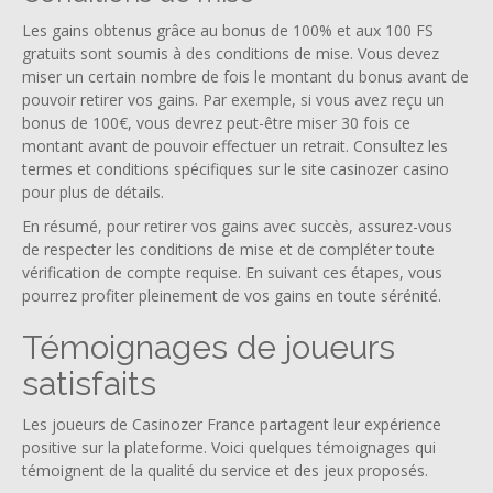
Les gains obtenus grâce au bonus de 100% et aux 100 FS
gratuits sont soumis à des conditions de mise. Vous devez
miser un certain nombre de fois le montant du bonus avant de
pouvoir retirer vos gains. Par exemple, si vous avez reçu un
bonus de 100€, vous devrez peut-être miser 30 fois ce
montant avant de pouvoir effectuer un retrait. Consultez les
termes et conditions spécifiques sur le site casinozer casino
pour plus de détails.
En résumé, pour retirer vos gains avec succès, assurez-vous
de respecter les conditions de mise et de compléter toute
vérification de compte requise. En suivant ces étapes, vous
pourrez profiter pleinement de vos gains en toute sérénité.
Témoignages de joueurs
satisfaits
Les joueurs de Casinozer France partagent leur expérience
positive sur la plateforme. Voici quelques témoignages qui
témoignent de la qualité du service et des jeux proposés.