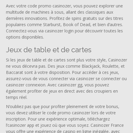
Avec votre code promo casinozer, vous pouvez explorer une
multitude de machines à sous, allant des classiques aux
dernières innovations. Profitez de spins gratuits sur des titres
populaires comme Starburst, Book of Dead, et bien d’autres.
Connectez-vous via casinozer login pour découvrir toutes les
options disponibles.
Jeux de table et de cartes
Si les jeux de table et de cartes sont plus votre style, Casinozer
ne vous décevra pas. Des jeux comme Blackjack, Roulette, et
Baccarat sont à votre disposition. Pour accéder à ces jeux,
assurez-vous de vous connecter via casinozer se connecter ou
casinozer connexion. Avec casinozer gg, vous pouvez
également profiter de jeux en direct avec des croupiers en
temps réel.
N’oubliez pas que pour profiter pleinement de votre bonus,
vous devez utiliser le code promo casinozer lors de votre
inscription. Pour une expérience optimale, téléchargez
l’casinozer app et jouez où que vous soyez. Casinozer France
vous offre une expérience de casino en ligne inégalée, avec