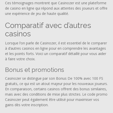
Ces témoignages montrent que Casinozer est une plateforme
de casino en ligne qui répond aux attentes des joueurs et offre
une expérience de jeu de haute qualité.
Comparatif avec d’autres
casinos
Lorsque l’on parle de Casinozer, il est essentiel de le comparer
à d’autres casinos en ligne pour en comprendre les avantages
et les points forts. Voici un comparatif détaillé pour vous aider
à faire votre choix.
Bonus et promotions
Casinozer se distingue par son Bonus De 100% avec 100 FS
gratuits, ce qui est un atout majeur pour les nouveaux joueurs.
En comparaison, certains casinos offrent des bonus similaires,
mais avec des conditions de mise plus strictes. Le code promo
Casinozer peut également être utilisé pour maximiser vos
gains dès votre inscription.