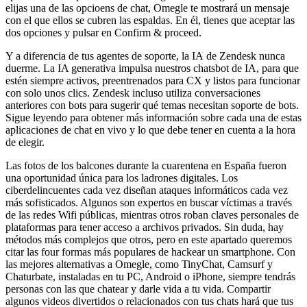
elijas una de las opcioens de chat, Omegle te mostrará un mensaje
con el que ellos se cubren las espaldas. En él, tienes que aceptar las
dos opciones y pulsar en Confirm & proceed.
Y a diferencia de tus agentes de soporte, la IA de Zendesk nunca
duerme. La IA generativa impulsa nuestros chatsbot de IA, para que
estén siempre activos, preentrenados para CX y listos para funcionar
con solo unos clics. Zendesk incluso utiliza conversaciones
anteriores con bots para sugerir qué temas necesitan soporte de bots.
Sigue leyendo para obtener más información sobre cada una de estas
aplicaciones de chat en vivo y lo que debe tener en cuenta a la hora
de elegir.
Las fotos de los balcones durante la cuarentena en España fueron
una oportunidad única para los ladrones digitales. Los
ciberdelincuentes cada vez diseñan ataques informáticos cada vez
más sofisticados. Algunos son expertos en buscar víctimas a través
de las redes Wifi públicas, mientras otros roban claves personales de
plataformas para tener acceso a archivos privados. Sin duda, hay
métodos más complejos que otros, pero en este apartado queremos
citar las four formas más populares de hackear un smartphone. Con
las mejores alternativas a Omegle, como TinyChat, Camsurf y
Chaturbate, instaladas en tu PC, Android o iPhone, siempre tendrás
personas con las que chatear y darle vida a tu vida. Compartir
algunos videos divertidos o relacionados con tus chats hará que tus