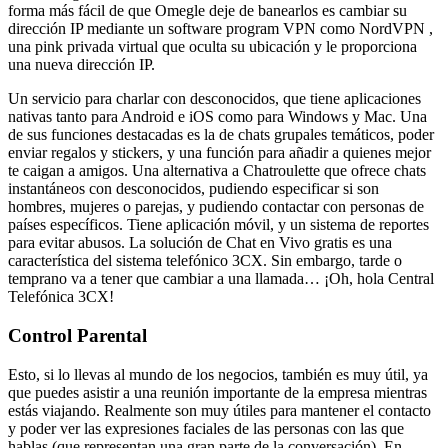
forma más fácil de que Omegle deje de banearlos es cambiar su
dirección IP mediante un software program VPN como NordVPN ,
una pink privada virtual que oculta su ubicación y le proporciona
una nueva dirección IP.
Un servicio para charlar con desconocidos, que tiene aplicaciones
nativas tanto para Android e iOS como para Windows y Mac. Una
de sus funciones destacadas es la de chats grupales temáticos, poder
enviar regalos y stickers, y una función para añadir a quienes mejor
te caigan a amigos. Una alternativa a Chatroulette que ofrece chats
instantáneos con desconocidos, pudiendo especificar si son
hombres, mujeres o parejas, y pudiendo contactar con personas de
países específicos. Tiene aplicación móvil, y un sistema de reportes
para evitar abusos. La solución de Chat en Vivo gratis es una
característica del sistema telefónico 3CX. Sin embargo, tarde o
temprano va a tener que cambiar a una llamada… ¡Oh, hola Central
Telefónica 3CX!
Control Parental
Esto, si lo llevas al mundo de los negocios, también es muy útil, ya
que puedes asistir a una reunión importante de la empresa mientras
estás viajando. Realmente son muy útiles para mantener el contacto
y poder ver las expresiones faciales de las personas con las que
hablas (que representan una gran parte de la conversación). En