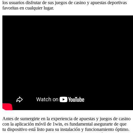
los usuarios disfrutar de sus juegos de casino y apuestas deportivas
favoritas en cualquier lugar.
Antes de sumergirte en la experiencia de apuestas y juegos de casino
con la aplicación móvil de 1win, es fundamental asegurarte de que
tu dispositivo está listo para su instalación y funcionamiento óptimo.