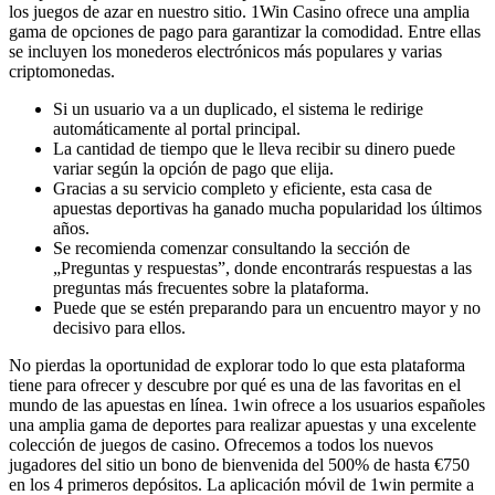
los juegos de azar en nuestro sitio. 1Win Casino ofrece una amplia
gama de opciones de pago para garantizar la comodidad. Entre ellas
se incluyen los monederos electrónicos más populares y varias
criptomonedas.
Si un usuario va a un duplicado, el sistema le redirige
automáticamente al portal principal.
La cantidad de tiempo que le lleva recibir su dinero puede
variar según la opción de pago que elija.
Gracias a su servicio completo y eficiente, esta casa de
apuestas deportivas ha ganado mucha popularidad los últimos
años.
Se recomienda comenzar consultando la sección de
„Preguntas y respuestas”, donde encontrarás respuestas a las
preguntas más frecuentes sobre la plataforma.
Puede que se estén preparando para un encuentro mayor y no
decisivo para ellos.
No pierdas la oportunidad de explorar todo lo que esta plataforma
tiene para ofrecer y descubre por qué es una de las favoritas en el
mundo de las apuestas en línea. 1win ofrece a los usuarios españoles
una amplia gama de deportes para realizar apuestas y una excelente
colección de juegos de casino. Ofrecemos a todos los nuevos
jugadores del sitio un bono de bienvenida del 500% de hasta €750
en los 4 primeros depósitos. La aplicación móvil de 1win permite a