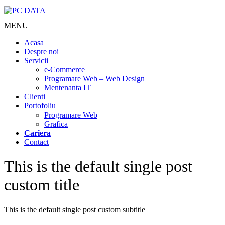
MENU
Acasa
Despre noi
Servicii
e-Commerce
Programare Web – Web Design
Mentenanta IT
Clienti
Portofoliu
Programare Web
Grafica
Cariera
Contact
This is the default single post
custom title
This is the default single post custom subtitle