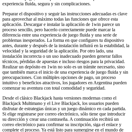
experiencia fluida, segura y sin complicaciones.
Preparar el dispositivo y seguir las instrucciones adecuadas es clave
para aprovechar al máximo todas las funciones que ofrece esta
aplicación. Descargar e instalar la aplicación de 1win parece un
proceso sencillo, pero hacerlo correctamente puede marcar la
diferencia entre una experiencia de juego fluida y una serie de
problemas inesperados. La forma en que configures tu dispositivo
antes, durante y después de la instalación influirá en la estabilidad, la
velocidad y la seguridad de la aplicación. Por otro lado, una
instalación incorrecta o un uso inadecuado pueden generar fallos
técnicos, pérdidas de apuestas e incluso riesgos para la privacidad.
Realizar un depósito en 1win no solo es un trámite necesario, sino
que también marca el inicio de una experiencia de juego fluida y sin
preocupaciones. Con múltiples opciones de pago, un proceso
intuitivo y beneficios atractivos, los jugadores en Argentina pueden
comenzar su aventura con total comodidad y seguridad.
Desde el clásico Blackjack hasta versiones modernas como el
Blackjack Multimano y el Live Blackjack, los usuarios pueden
disfrutar de estrategias únicas y un juego dinámico en cada partida.
Si elige registrarse por correo electrónico, sólo tiene que introducir
su dirección y crear una contraseña. A continuación recibirá un
correo electrónico para confirmar su inscripción, siga el enlace y
complete el proceso. Ya está listo para sumergirse en el mundo de