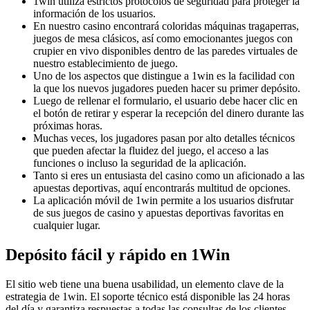
1win utiliza estrictos protocolos de seguridad para proteger la
información de los usuarios.
En nuestro casino encontrará coloridas máquinas tragaperras,
juegos de mesa clásicos, así como emocionantes juegos con
crupier en vivo disponibles dentro de las paredes virtuales de
nuestro establecimiento de juego.
Uno de los aspectos que distingue a 1win es la facilidad con
la que los nuevos jugadores pueden hacer su primer depósito.
Luego de rellenar el formulario, el usuario debe hacer clic en
el botón de retirar y esperar la recepción del dinero durante las
próximas horas.
Muchas veces, los jugadores pasan por alto detalles técnicos
que pueden afectar la fluidez del juego, el acceso a las
funciones o incluso la seguridad de la aplicación.
Tanto si eres un entusiasta del casino como un aficionado a las
apuestas deportivas, aquí encontrarás multitud de opciones.
La aplicación móvil de 1win permite a los usuarios disfrutar
de sus juegos de casino y apuestas deportivas favoritas en
cualquier lugar.
Depósito fácil y rápido en 1Win
El sitio web tiene una buena usabilidad, un elemento clave de la
estrategia de 1win. El soporte técnico está disponible las 24 horas
del día y garantiza respuestas a todas las consultas de los clientes