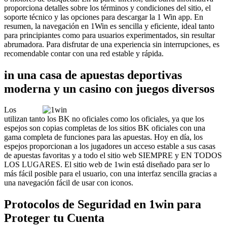
proporciona detalles sobre los términos y condiciones del sitio, el
soporte técnico y las opciones para descargar la 1 Win app. En
resumen, la navegación en 1Win es sencilla y eficiente, ideal tanto
para principiantes como para usuarios experimentados, sin resultar
abrumadora. Para disfrutar de una experiencia sin interrupciones, es
recomendable contar con una red estable y rápida.
in una casa de apuestas deportivas
moderna y un casino con juegos diversos
Los
utilizan tanto los BK no oficiales como los oficiales, ya que los
espejos son copias completas de los sitios BK oficiales con una
gama completa de funciones para las apuestas. Hoy en día, los
espejos proporcionan a los jugadores un acceso estable a sus casas
de apuestas favoritas y a todo el sitio web SIEMPRE y EN TODOS
LOS LUGARES. El sitio web de 1win está diseñado para ser lo
más fácil posible para el usuario, con una interfaz sencilla gracias a
una navegación fácil de usar con iconos.
Protocolos de Seguridad en 1win para
Proteger tu Cuenta