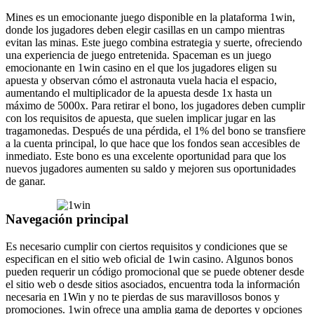
Mines es un emocionante juego disponible en la plataforma 1win,
donde los jugadores deben elegir casillas en un campo mientras
evitan las minas. Este juego combina estrategia y suerte, ofreciendo
una experiencia de juego entretenida. Spaceman es un juego
emocionante en 1win casino en el que los jugadores eligen su
apuesta y observan cómo el astronauta vuela hacia el espacio,
aumentando el multiplicador de la apuesta desde 1x hasta un
máximo de 5000x. Para retirar el bono, los jugadores deben cumplir
con los requisitos de apuesta, que suelen implicar jugar en las
tragamonedas. Después de una pérdida, el 1% del bono se transfiere
a la cuenta principal, lo que hace que los fondos sean accesibles de
inmediato. Este bono es una excelente oportunidad para que los
nuevos jugadores aumenten su saldo y mejoren sus oportunidades
de ganar.
Navegación principal
Es necesario cumplir con ciertos requisitos y condiciones que se
especifican en el sitio web oficial de 1win casino. Algunos bonos
pueden requerir un código promocional que se puede obtener desde
el sitio web o desde sitios asociados, encuentra toda la información
necesaria en 1Win y no te pierdas de sus maravillosos bonos y
promociones. 1win ofrece una amplia gama de deportes y opciones