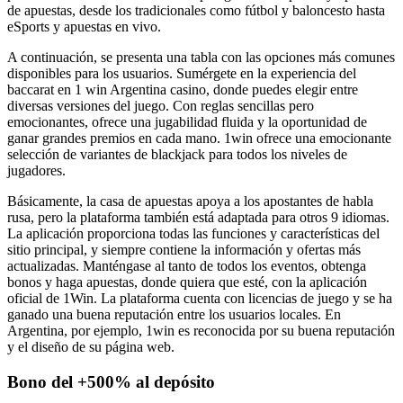
de apuestas, desde los tradicionales como fútbol y baloncesto hasta
eSports y apuestas en vivo.
A continuación, se presenta una tabla con las opciones más comunes
disponibles para los usuarios. Sumérgete en la experiencia del
baccarat en 1 win Argentina casino, donde puedes elegir entre
diversas versiones del juego. Con reglas sencillas pero
emocionantes, ofrece una jugabilidad fluida y la oportunidad de
ganar grandes premios en cada mano. 1win ofrece una emocionante
selección de variantes de blackjack para todos los niveles de
jugadores.
Básicamente, la casa de apuestas apoya a los apostantes de habla
rusa, pero la plataforma también está adaptada para otros 9 idiomas.
La aplicación proporciona todas las funciones y características del
sitio principal, y siempre contiene la información y ofertas más
actualizadas. Manténgase al tanto de todos los eventos, obtenga
bonos y haga apuestas, donde quiera que esté, con la aplicación
oficial de 1Win. La plataforma cuenta con licencias de juego y se ha
ganado una buena reputación entre los usuarios locales. En
Argentina, por ejemplo, 1win es reconocida por su buena reputación
y el diseño de su página web.
Bono del +500% al depósito