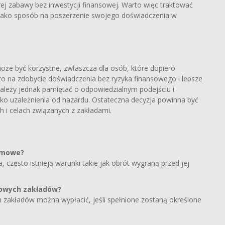
brej zabawy bez inwestycji finansowej. Warto więc traktować
 jako sposób na poszerzenie swojego doświadczenia w
e być korzystne, zwłaszcza dla osób, które dopiero
o na zdobycie doświadczenia bez ryzyka finansowego i lepsze
ależy jednak pamiętać o odpowiedzialnym podejściu i
yko uzależnienia od hazardu. Ostateczna decyzja powinna być
h i celach związanych z zakładami.
rmowe?
często istnieją warunki takie jak obrót wygraną przed jej
mowych zakładów?
zakładów można wypłacić, jeśli spełnione zostaną określone