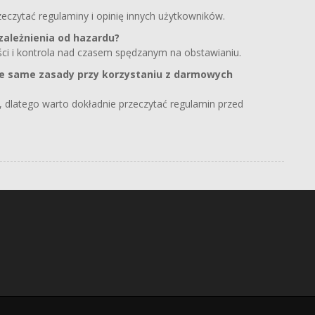
eczytać regulaminy i opinię innych użytkowników.
ależnienia od hazardu?
ci i kontrola nad czasem spędzanym na obstawianiu.
e same zasady przy korzystaniu z darmowych
 dlatego warto dokładnie przeczytać regulamin przed