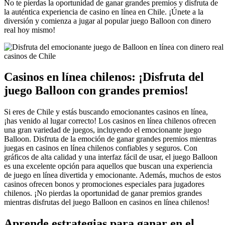
No te pierdas la oportunidad de ganar grandes premios y disfruta de
la auténtica experiencia de casino en línea en Chile. ¡Únete a la
diversión y comienza a jugar al popular juego Balloon con dinero
real hoy mismo!
Casinos en línea chilenos: ¡Disfruta del
juego Balloon con grandes premios!
Si eres de Chile y estás buscando emocionantes casinos en línea,
¡has venido al lugar correcto! Los casinos en línea chilenos ofrecen
una gran variedad de juegos, incluyendo el emocionante juego
Balloon. Disfruta de la emoción de ganar grandes premios mientras
juegas en casinos en línea chilenos confiables y seguros. Con
gráficos de alta calidad y una interfaz fácil de usar, el juego Balloon
es una excelente opción para aquellos que buscan una experiencia
de juego en línea divertida y emocionante. Además, muchos de estos
casinos ofrecen bonos y promociones especiales para jugadores
chilenos. ¡No pierdas la oportunidad de ganar premios grandes
mientras disfrutas del juego Balloon en casinos en línea chilenos!
Aprende estrategias para ganar en el