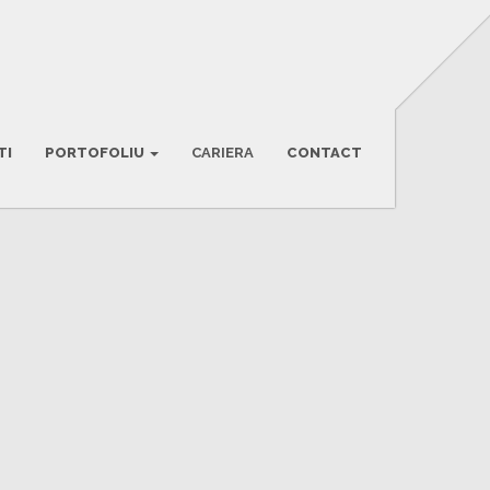
TI
PORTOFOLIU
CARIERA
CONTACT
TOM TITLE