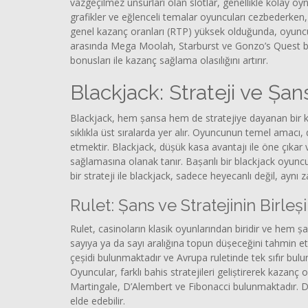
vazgeçilmez unsurları olan slotlar, genellikle kolay oyn
grafikler ve eğlenceli temalar oyuncuları cezbederken,
genel kazanç oranları (RTP) yüksek olduğunda, oyuncular
arasında Mega Moolah, Starburst ve Gonzo’s Quest bu
bonusları ile kazanç sağlama olasılığını artırır.
Blackjack: Strateji ve Ş
Blackjack, hem şansa hem de stratejiye dayanan bir ka
sıklıkla üst sıralarda yer alır. Oyuncunun temel amacı, 
etmektir. Blackjack, düşük kasa avantajı ile öne çıka
sağlamasına olanak tanır. Başarılı bir blackjack oyuncusu
bir strateji ile blackjack, sadece heyecanlı değil, aynı
Rulet: Şans ve Stratejinin Birleş
Rulet, casinoların klasik oyunlarından biridir ve hem şa
sayıya ya da sayı aralığına topun düşeceğini tahmin e
çeşidi bulunmaktadır ve Avrupa ruletinde tek sıfır bul
Oyuncular, farklı bahis stratejileri geliştirerek kazanç or
Martingale, D’Alembert ve Fibonacci bulunmaktadır. Do
elde edebilir.