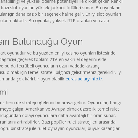
anabilirliği ve yüksek ödeme potansiyeli ile dikkat çeker. Renkli
 bazı slot oyunları yüksek jackpot ödülleri sunar. Bu oyunların
 için daha cazip bir seçenek haline gelir. En iyi slot oyunları
lunmaktadır. Bu oyunlar, yüksek RTP oranları ve cazip
ansın Bulunduğu Oyun
rt oyunudur ve bu yüzden en iyi casino oyunları listesinde
dağıtıcıyı geçerek toplam 21’e en yakın el değerini elde
r ve bu da tecrübeli oyuncuların uzun vadede kazanç
 olmak için temel strateji bilginizi geliştirmeniz gereklidir. İyi
 zamanda çok kârlı bir oyun olabilir
eurasiadiary.info.tr
.
imi
ns hem de strateji öğelerini bir araya getirir. Oyuncular, hangi
tmeye çalışır. Amerikan ve Avrupa olmak üzere iki temel rulet
unduğundan dolayı oyunculara daha avantajlı bir oran sunar.
anlarını artırabilirler. Bazı popüler rulet stratejileri arasında
ğru bir strateji ile rulet oynayan oyuncular, büyük kazançlar