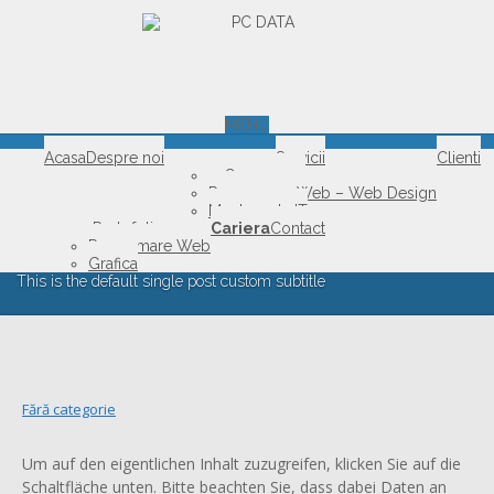
MENU
THIS IS THE DEFAULT
Acasa
Despre noi
Servicii
Clienti
e-Commerce
SINGLE POST CUSTOM
Programare Web – Web Design
Mentenanta IT
TITLE
Portofoliu
Cariera
Contact
Programare Web
Grafica
This is the default single post custom subtitle
Fără categorie
Um auf den eigentlichen Inhalt zuzugreifen, klicken Sie auf die
Schaltfläche unten. Bitte beachten Sie, dass dabei Daten an