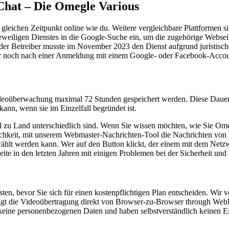
Chat – Die Omegle Various
um gleichen Zeitpunkt online wie du. Weitere vergleichbare Plattforme
ligen Dienstes in die Google-Suche ein, um die zugehörige Webseite 
der Betreiber musste im November 2023 den Dienst aufgrund juristische
nur noch nach einer Anmeldung mit einem Google- oder Facebook-Accoun
deoüberwachung maximal 72 Stunden gespeichert werden. Diese Dauer is
kann, wenn sie im Einzelfall begründet ist.
d zu Land unterschiedlich sind. Wenn Sie wissen möchten, wie Sie Om
chkeit, mit unserem Webmaster-Nachrichten-Tool die Nachrichten von I
ewählt werden kann. Wer auf den Button klickt, der einem mit dem Netzw
Seite in den letzten Jahren mit einigen Problemen bei der Sicherheit u
sten, bevor Sie sich für einen kostenpflichtigen Plan entscheiden. Wir
olgt die Videoübertragung direkt von Browser-zu-Browser through Web
keine personenbezogenen Daten und haben selbstverständlich keinen Ein