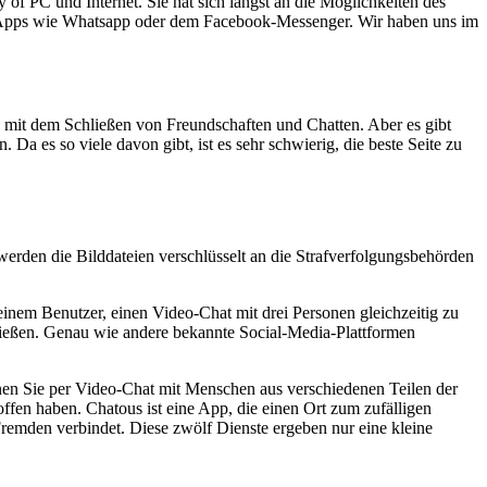
f PC und Internet. Sie hat sich längst an die Möglich­keiten des
er-Apps wie Whats­app oder dem Facebook-Messenger. Wir haben uns im
ls mit dem Schließen von Freundschaften und Chatten. Aber es gibt
Da es so viele davon gibt, ist es sehr schwierig, die beste Seite zu
 werden die Bilddateien verschlüsselt an die Strafverfolgungsbehörden
seinem Benutzer, einen Video-Chat mit drei Personen gleichzeitig zu
ließen. Genau wie andere bekannte Social-Media-Plattformen
önnen Sie per Video-Chat mit Menschen aus verschiedenen Teilen der
offen haben. Chatous ist eine App, die einen Ort zum zufälligen
remden verbindet. Diese zwölf Dienste ergeben nur eine kleine