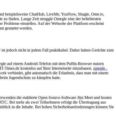
n sind beispielsweise ChatHub, LiveMe, YouNow, Shagle, Ome.tv,
zu finden. Lange Zeit struggle Omegle eine der beliebtesten
r Probleme einstellen. Auf der Webseite der Plattform erscheint
t gestartet werden.
t jedoch nicht in jedem Fall praktikabel. Daher haben Gerichte zum
egle auf einem Android-Telefon mit dem Puffin-Browser nutzen
T-Times.de kostenlos auf Ihrer Internetseite einzubauen.
omegle .
erk verbindet, gibt automatisch die Erlaubnis, dass man mit einem
nd beim Jugendschutz zu kämpfen hatte.
 verwenden die etablierte Open-Source-Software Jitsi Meet und hosten
RTC. Bei mehr als zwei Teilnehmern erfolgt die Übertragung aus
blick in die Inhalte. Bei hohen Sicherheitsanforderungen können Sie