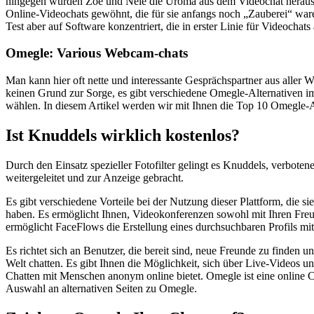
hingegen würden Zoė und Nele die Uroma aus dem Video­chat heraus ank
Online-Video­chats gewöhnt, die für sie anfangs noch „Zauberei“ wa
Test aber auf Software konzentriert, die in erster Linie für Video­chat
Omegle: Various Webcam-chats
Man kann hier oft nette und interessante Gesprächspartner aus aller 
keinen Grund zur Sorge, es gibt verschiedene Omegle-Alternativen im In
wählen. In diesem Artikel werden wir mit Ihnen die Top 10 Omegle-A
Ist Knuddels wirklich kostenlos?
Durch den Einsatz spezieller Fotofilter gelingt es Knuddels, verbote
weitergeleitet und zur Anzeige gebracht.
Es gibt verschiedene Vorteile bei der Nutzung dieser Plattform, die s
haben. Es ermöglicht Ihnen, Videokonferenzen sowohl mit Ihren Fre
ermöglicht FaceFlows die Erstellung eines durchsuchbaren Profils mi
Es richtet sich an Benutzer, die bereit sind, neue Freunde zu finden
Welt chatten. Es gibt Ihnen die Möglichkeit, sich über Live-Videos u
Chatten mit Menschen anonym online bietet. Omegle ist eine online C
Auswahl an alternativen Seiten zu Omegle.