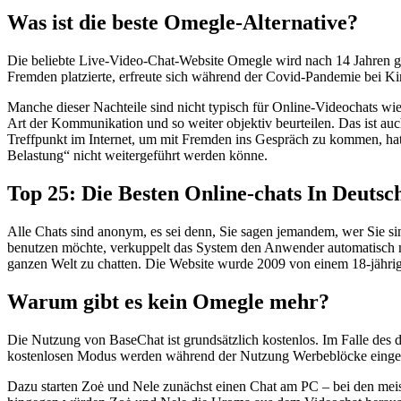
Was ist die beste Omegle-Alternative?
Die beliebte Live-Video-Chat-Website Omegle wird nach 14 Jahren ge
Fremden platzierte, erfreute sich während der Covid-Pandemie bei K
Manche dieser Nachteile sind nicht typisch für Online-Videochats wie
Art der Kommunikation und so weiter objektiv beurteilen. Das ist a
Treffpunkt im Internet, um mit Fremden ins Gespräch zu kommen, hat 
Belastung“ nicht weitergeführt werden könne.
Top 25: Die Besten Online-chats In Deutsc
Alle Chats sind anonym, es sei denn, Sie sagen jemandem, wer Sie sin
benutzen möchte, verkuppelt das System den Anwender automatisch mi
ganzen Welt zu chatten. Die Website wurde 2009 von einem 18-jähri
Warum gibt es kein Omegle mehr?
Die Nutzung von BaseChat ist grundsätzlich kostenlos. Im Falle des d
kostenlosen Modus werden während der Nutzung Werbeblöcke einge
Dazu starten Zoė und Nele zunächst einen Chat am PC – bei den meis