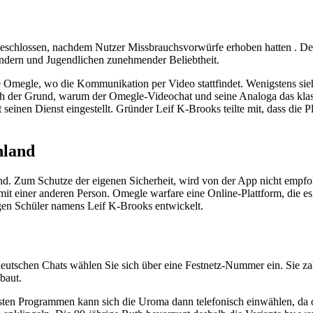
schlossen, nachdem Nutzer Missbrauchsvorwürfe erhoben hatten . Der 
indern und Jugendlichen zunehmender Beliebtheit.
 Omegle, wo die Kommunikation per Video stattfindet. Wenigstens siehst 
uch der Grund, warum der Omegle-Videochat und seine Analoga das klas
seinen Dienst eingestellt. Gründer Leif K-Brooks teilte mit, dass die 
hland
d. Zum Schutze der eigenen Sicherheit, wird von der App nicht empfohl
t einer anderen Person. Omegle warfare eine Online-Plattform, die es
gen Schüler namens Leif K-Brooks entwickelt.
eutschen Chats wählen Sie sich über eine Festnetz-Nummer ein. Sie zah
baut.
ten Programmen kann sich die Uroma dann telefo­nisch einwählen, da d