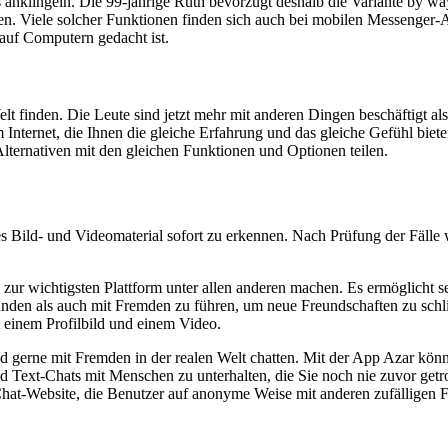
lingeln. Die 99-jährige Ruth bevor­zugt deshalb die Variante by way o
ren. Viele solcher Funk­tionen finden sich auch bei mobilen Messeng
s auf Computern gedacht ist.
Welt finden. Die Leute sind jetzt mehr mit anderen Dingen beschäftigt a
ternet, die Ihnen die gleiche Erfahrung und das gleiche Gefühl bieten. 
lternativen mit den gleichen Funktionen und Optionen teilen.
nes Bild- und Videomaterial sofort zu erkennen. Nach Prüfung der Fälle
ie zur wichtigsten Plattform unter allen anderen machen. Es ermöglicht 
unden als auch mit Fremden zu führen, um neue Freundschaften zu sch
t einem Profilbild und einem Video.
 und gerne mit Fremden in der realen Welt chatten. Mit der App Azar k
nd Text-Chats mit Menschen zu unterhalten, die Sie noch nie zuvor getr
hat-Website, die Benutzer auf anonyme Weise mit anderen zufälligen F