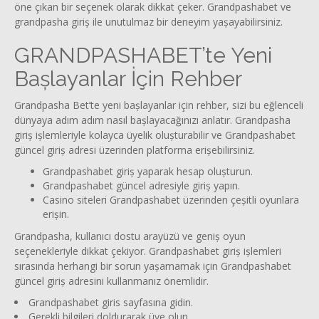
öne çıkan bir seçenek olarak dikkat çeker. Grandpashabet ve
grandpasha giriş ile unutulmaz bir deneyim yaşayabilirsiniz.
GRANDPASHABET’te Yeni
Başlayanlar İçin Rehber
Grandpasha Bet’te yeni başlayanlar için rehber, sizi bu eğlenceli
dünyaya adım adım nasıl başlayacağınızı anlatır. Grandpasha
giriş işlemleriyle kolayca üyelik oluşturabilir ve Grandpashabet
güncel giriş adresi üzerinden platforma erişebilirsiniz.
Grandpashabet giriş yaparak hesap oluşturun.
Grandpashabet güncel adresiyle giriş yapın.
Casino siteleri Grandpashabet üzerinden çeşitli oyunlara
erişin.
Grandpasha, kullanıcı dostu arayüzü ve geniş oyun
seçenekleriyle dikkat çekiyor. Grandpashabet giriş işlemleri
sırasında herhangi bir sorun yaşamamak için Grandpashabet
güncel giriş adresini kullanmanız önemlidir.
Grandpashabet giris sayfasına gidin.
Gerekli bilgileri doldurarak üye olun.