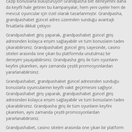
cazip bonuslarla buluşturuyor! Grandpasha bet deneyimini daha
da keyifli hale getiren bu kampanyalar, hem yeni üyeler hem de
mevcut oyuncular için özel olarak tasarlanmıştır. Grandpasha,
grandpashabet güncel adres üzerinden sunduğu avantajlı
fırsatlarla dikkat çekiyor.
Grandpashabet giriş yaparak, grandpashabet güncel giriş
adresinden kolayca erişim sağlayabilir ve tüm bonusların tadını
çıkarabilirsiniz. Grandpashabet güncel giriş sayesinde, casino
siteleri arasında öne çıkan bu platformda unutulmaz bir
deneyim yaşayabilirsiniz. Grandpasha giriş ile tüm oyunların
keyfini çıkarırken, aynı zamanda çeşitli promosyonlardan
yararlanabilirsiniz.
Grandpashabet, grandpashabet güncel adresinden sunduğu
bonuslarla oyuncularının keyifli vakit geçirmesini sağlıyor.
Grandpashabet giriş yaparak, grandpashabet güncel giriş
adresinden kolayca erişim sağlayabilir ve tüm bonusların tadını
çıkarabilirsiniz. Grandpasha giriş ile tüm oyunların keyfini
çıkarırken, aynı zamanda çeşitli promosyonlardan
yararlanabilirsiniz.
Grandpashabet, casino siteleri arasında öne çıkan bir platform