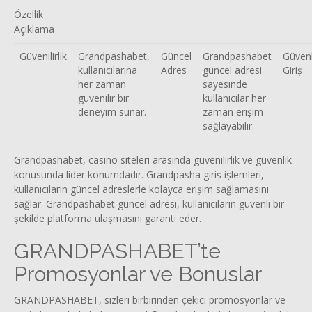
Özellik
Açıklama
Güvenilirlik
Grandpashabet,
Güncel
Grandpashabet
Güvenl
kullanıcılarına
Adres
güncel adresi
Giriş
her zaman
sayesinde
güvenilir bir
kullanıcılar her
deneyim sunar.
zaman erişim
sağlayabilir.
Grandpashabet, casino siteleri arasında güvenilirlik ve güvenlik
konusunda lider konumdadır. Grandpasha giriş işlemleri,
kullanıcıların güncel adreslerle kolayca erişim sağlamasını
sağlar. Grandpashabet güncel adresi, kullanıcıların güvenli bir
şekilde platforma ulaşmasını garanti eder.
GRANDPASHABET’te
Promosyonlar ve Bonuslar
GRANDPASHABET, sizleri birbirinden çekici promosyonlar ve