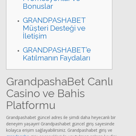
Bonuslar
GRANDPASHABET
Müşteri Desteği ve
İletişim
GRANDPASHABET’e
Katılmanın Faydaları
GrandpashaBet Canlı
Casino ve Bahis
Platformu
Grandpashabet güncel adres ile şimdi daha heyecanlı bir
deneyim yaşayın! Grandpashabet güncel giriş sayesinde
kolayca erişim sağlayabilirsiniz. Grandpashabet giriş ve