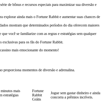
rie de bônus e recursos especiais para maximizar sua diversão e
a explorar ainda mais o Fortune Rabbit e aumentar suas chances de
s dados mostram que determinados períodos do dia oferecem maiores
e que você se familiarize com as regras e estratégias sem qualquer
s exclusivas para os fãs do Fortune Rabbit.
de cassino mais emocionante do momento!
ino proporciona momentos de diversão e adrenalina.
 minutos mais
Fortune
Jogue sem gastar dinheiro e ainda
m estratégias
Rabbit
concorra a prêmios incríveis.
Grátis