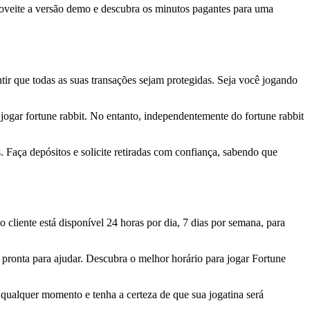
oveite a versão demo e descubra os minutos pagantes para uma
ntir que todas as suas transações sejam protegidas. Seja você jogando
jogar fortune rabbit. No entanto, independentemente do fortune rabbit
 Faça depósitos e solicite retiradas com confiança, sabendo que
cliente está disponível 24 horas por dia, 7 dias por semana, para
 pronta para ajudar. Descubra o melhor horário para jogar Fortune
ualquer momento e tenha a certeza de que sua jogatina será