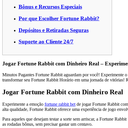
Bônus e Recursos Especiais
Por que Escolher Fortune Rabbit?
Depósitos e Retiradas Seguras
Suporte ao Cliente 24/7
Jogar Fortune Rabbit com Dinheiro Real – Experime
Minutos Pagantes Fortune Rabbit aguardam por você! Experimente o F
transformar seu Fortune Rabbit Horário em uma jornada de vitórias! R
Jogar Fortune Rabbit com Dinheiro Real
Experimente a emoção
fortune rabbit bet
de jogar Fortune Rabbit com 
alta qualidade, Fortune Rabbit oferece uma experiência de jogo envolv
Para aqueles que desejam testar a sorte sem arriscar, a Fortune Rabbi
as rodadas bônus, sem precisar gastar um centavo.