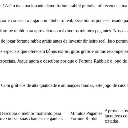
 Além da emocionante demo fortune rabbit gratuita, oferecemos uma sé
ar e começar a jogar com dinheiro real. Esse bônus pode ser usado par
r fortune rabbit para aproveitar ao máximo os minutos pagantes. Nosso
jogar fortune rabbit grátis antes de investir dinheiro real. Isso permit
 especiais que oferecem bônus extras, giros grátis e outras recompensa
 especiais. Jogue agora e descubra por que o Fortune Rabbit é o jogo 
Com gráficos de alta qualidade e animações fluidas, este jogo de cass
Aproveite os
Descubra o melhor momento para
Minutos Pagantes
lucrativos co
maximizar suas chances de ganhar.
Fortune Rabbit
testadas.