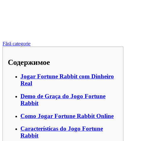
Fără categorie
Содержимое
Jogar Fortune Rabbit com Dinheiro
Real
Demo de Graça do Jogo Fortune
Rabbit
Como Jogar Fortune Rabbit Online
Características do Jogo Fortune
Rabbit