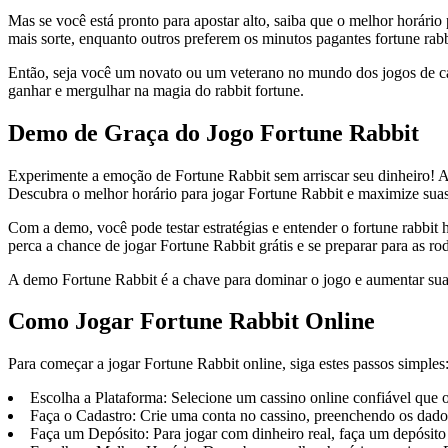
Mas se você está pronto para apostar alto, saiba que o melhor horário 
mais sorte, enquanto outros preferem os minutos pagantes fortune rab
Então, seja você um novato ou um veterano no mundo dos jogos de ca
ganhar e mergulhar na magia do rabbit fortune.
Demo de Graça do Jogo Fortune Rabbit
Experimente a emoção de Fortune Rabbit sem arriscar seu dinheiro! A 
Descubra o melhor horário para jogar Fortune Rabbit e maximize sua
Com a demo, você pode testar estratégias e entender o fortune rabbi
perca a chance de jogar Fortune Rabbit grátis e se preparar para as ro
A demo Fortune Rabbit é a chave para dominar o jogo e aumentar sua
Como Jogar Fortune Rabbit Online
Para começar a jogar Fortune Rabbit online, siga estes passos simples
Escolha a Plataforma: Selecione um cassino online confiável que 
Faça o Cadastro: Crie uma conta no cassino, preenchendo os dado
Faça um Depósito: Para jogar com dinheiro real, faça um depósit