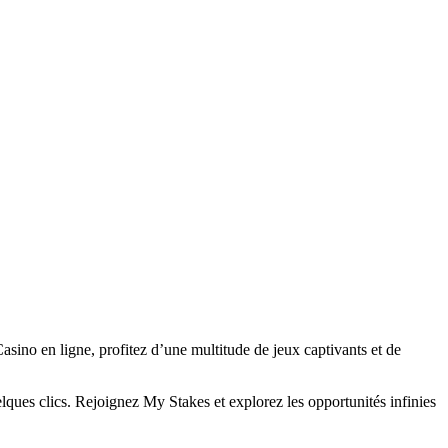
ino en ligne, profitez d’une multitude de jeux captivants et de
ques clics. Rejoignez My Stakes et explorez les opportunités infinies