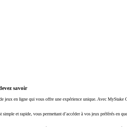
devez savoir
de jeux en ligne qui vous offre une expérience unique. Avec MyStake Cas
simple et rapide, vous permettant d’accéder à vos jeux préférés en quel