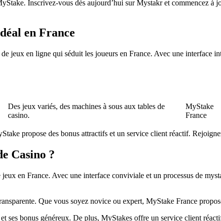
Stake. Inscrivez-vous dès aujourd’hui sur Mystakr et commencez à jou
déal en France
 jeux en ligne qui séduit les joueurs en France. Avec une interface int
Des jeux variés, des machines à sous aux tables de
MyStake
casino.
France
ke propose des bonus attractifs et un service client réactif. Rejoign
de Casino ?
e jeux en France. Avec une interface conviviale et un processus de myst
transparente. Que vous soyez novice ou expert, MyStake France propose 
 et ses bonus généreux. De plus, MyStakes offre un service client réacti