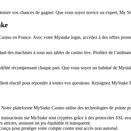
imiser vos chances de gagner. Que vous soyez novice ou expert, My Stak
ake
ino en France. Avec votre Mystake login, accédez à des offres promotio
ant des machines à sous aux tables de casino live. Profitez de l’ambia
délité récompensant chaque pari. Que vous soyez un habitué de Mystak
client réactif pour répondre à toutes vos questions. Rejoignez MyStake 
 Notre plateforme MyStake Casino utilise des technologies de pointe pou
t transactions sur MyStake sont cryptées grâce à des protocoles SSL av
trictes, assurant un jeu équitable et transparent.
conçu pour protéger votre compte contre tout accès non autorisé.