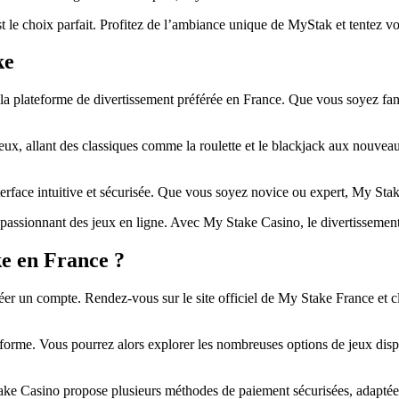
t le choix parfait. Profitez de l’ambiance unique de MyStak et tentez v
ke
a plateforme de divertissement préférée en France. Que vous soyez fan 
x, allant des classiques comme la roulette et le blackjack aux nouveau
terface intuitive et sécurisée. Que vous soyez novice ou expert, My Sta
ssionnant des jeux en ligne. Avec My Stake Casino, le divertissement e
 en France ?
éer un compte. Rendez-vous sur le site officiel de My Stake France et c
teforme. Vous pourrez alors explorer les nombreuses options de jeux di
ke Casino propose plusieurs méthodes de paiement sécurisées, adaptées 