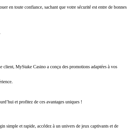
er en toute confiance, sachant que votre sécurité est entre de bonnes
.
le client, MyStake Casino a conçu des promotions adaptées à vos
rience.
d’hui et profitez de ces avantages uniques !
n simple et rapide, accédez à un univers de jeux captivants et de