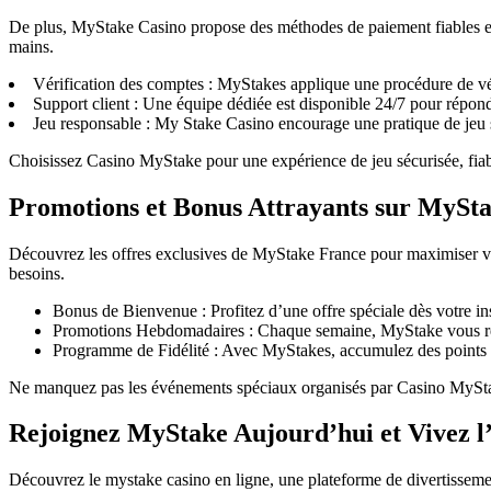
De plus, MyStake Casino propose des méthodes de paiement fiables et 
mains.
Vérification des comptes : MyStakes applique une procédure de vér
Support client : Une équipe dédiée est disponible 24/7 pour répo
Jeu responsable : My Stake Casino encourage une pratique de jeu sa
Choisissez Casino MyStake pour une expérience de jeu sécurisée, fiabl
Promotions et Bonus Attrayants sur MySt
Découvrez les offres exclusives de MyStake France pour maximiser vo
besoins.
Bonus de Bienvenue : Profitez d’une offre spéciale dès votre i
Promotions Hebdomadaires : Chaque semaine, MyStake vous réser
Programme de Fidélité : Avec MyStakes, accumulez des points 
Ne manquez pas les événements spéciaux organisés par Casino MyStake
Rejoignez MyStake Aujourd’hui et Vivez l
Découvrez le mystake casino en ligne, une plateforme de divertissemen