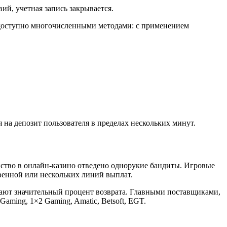
й, учетная запись закрывается.
т доступно многочисленными методами: с применением
 на депозит пользователя в пределах нескольких минут.
нство в онлайн-казино отведено однорукие бандиты. Игровые
твенной или нескольких линий выплат.
ают значительный процент возврата. Главными поставщиками,
 Gaming, 1×2 Gaming, Amatic, Betsoft, EGT.