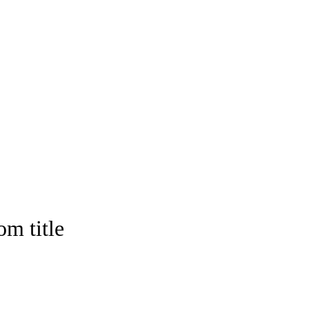
om title