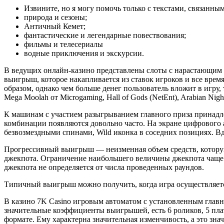
Извините, но я могу помочь только с текстами, связанным
природа и сезоны;
Античный Кемет;
фантастические и легендарные повествования;
фильмы и телесериалы
водные приключения и экскурсии.
В ведущих онлайн-казино представлены слоты с нарастающим
выигрыш, которое накапливается из ставок игроков и все врем
образом, однако чем больше денег пользователь вложит в игру
Mega Moolah от Microgaming, Hall of Gods (NetEnt), Arabian Nights
К машинам с участием разыгрыванием главного приза принадлеж
комбинации появляются довольно часто. На экране цифрового а
безвозмездными спинами, Wild иконка в соседних позициях. 
Прогрессивный выигрыш — неизменная объем средств, которую
джекпота. Ограничение наибольшего величины джекпота чаще вс
джекпота не определяется от числа проведенных раундов.
Типичный выигрыш можно получить, когда игра осуществляетс
В казино 7K Casino игровым автоматом с установленным главн
значительные коэффициенты выигрышей, есть 6 роликов, 5 пла
формате. Ему характерна значительная изменчивость, а это зна