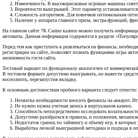
Изменчивость. В высокорисковые игровые машины совету
Вероятности выигрышей. Этот параметр устанавливается 
Сложность алгоритмов. Для новичков оптимальным оптим
Наличие у аппарата главного приза, экстра-функций, ф
На главном сайте 7K Casino казино можно получить информац
автоматы. Данная информация содержится в разделе «Популярн
Перед тем как приступить к развлекаться на финансы, необхо
регистрации на сайте, позволяет познать функциями игры авто
анонимность гостя сайта.
Тестовый вариант по функционалу аналогичен от коммерческ
В тестовом формате допустимо выигрывать, но вывести средства
восполнить, перезапустив вкладку.
К основным достоинствам пробного варианта следует отнести:
Нехватка необходимости вносить финансы на аккаунт. Иг
Не нужно нужна учетная запись в виртуальном казино.
Способность непосредственно исследовать волатильность
Допустимо разобраться в правила, и положения, механизм
Недостаток границ по таймингу и объему игр, в которых 
Выработка личной выигрышной методики и подхода в оп