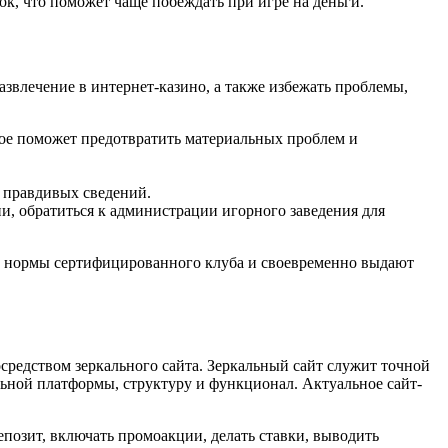
, что поможет чаще побеждать при игре на деньги.
азвлечение в интернет-казино, а также избежать проблемы,
ное поможет предотвратить материальных проблем и
 правдивых сведений.
, обратиться к администрации игорного заведения для
е нормы сертифицированного клуба и своевременно выдают
средством зеркального сайта. Зеркальный сайт служит точной
ной платформы, структуру и функционал. Актуальное сайт-
депозит, включать промоакции, делать ставки, выводить