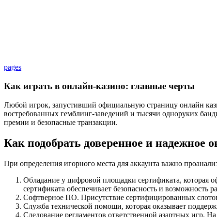
pages
Как играть в онлайн-казино: главные черты
Любой игрок, запустивший официальную страницу онлайн казин
востребованных гемблинг-заведений и тысячи одноруких банд
премии и безопасные транзакции.
Как подобрать доверенное и надежное 
При определения игорного места для аккаунта важно проанализи
Обладание у цифровой площадки сертификата, которая о
сертификата обеспечивает безопасность и возможность 
Софтверное ПО. Присутствие сертифицированных слотов,
Служба технической помощи, которая оказывает поддерж
Следование регламентов ответственной азартных игр. На