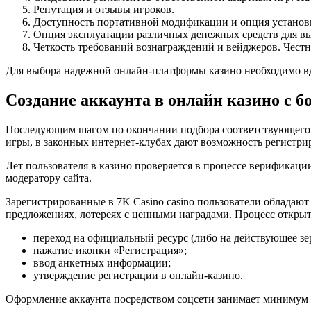
Репутация и отзывы игроков.
Доступность портативной модификации и опция установ
Опция эксплуатации различных денежных средств для в
Четкость требований вознаграждений и вейджеров. Чест
Для выбора надежной онлайн-платформы казино необходимо вд
Создание аккаунта в онлайн казино с б
Последующим шагом по окончании подбора соответствующего ка
игры, в законных интернет-клубах дают возможность регистри
Лет пользователя в казино проверяется в процессе верификаци
модератору сайта.
Зарегистрированные в 7K Casino casino пользователи обладают
предложениях, лотереях с ценными наградами. Процесс открыт
переход на официальный ресурс (либо на действующее зе
нажатие иконки «Регистрация»;
ввод анкетных информации;
утверждение регистрации в онлайн-казино.
Оформление аккаунта посредством соцсети занимает минимум в