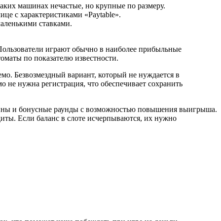
аких машинах нечастые, но крупные по размеру.
це с характеристиками «Paytable».
маленькими ставками.
Пользователи играют обычно в наиболее прибыльные
оматы по показателю известности.
мо. Безвозмездный вариант, который не нуждается в
мо не нужна регистрация, что обеспечивает сохранить
пины и бонусные раунды с возможностью повышения выигрыша.
диты. Если баланс в слоте исчерпываются, их нужно