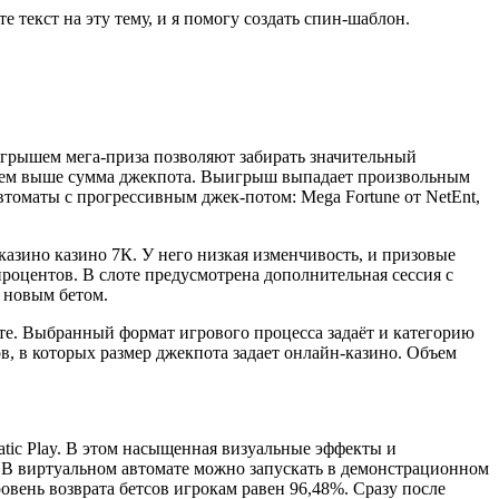
 текст на эту тему, и я помогу создать спин-шаблон.
грышем мега-приза позволяют забирать значительный
и, тем выше сумма джекпота. Выигрыш выпадает произвольным
втоматы с прогрессивным джек-потом: Mega Fortune от NetEnt,
азино казино 7К. У него низкая изменчивость, и призовые
роцентов. В слоте предусмотрена дополнительная сессия с
 новым бетом.
е. Выбранный формат игрового процесса задаёт и категорию
в, в которых размер джекпота задает онлайн-казино. Объем
tic Play. В этом насыщенная визуальные эффекты и
 В виртуальном автомате можно запускать в демонстрационном
овень возврата бетсов игрокам равен 96,48%. Сразу после