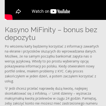
Kasyno MiFinity – bonus bez
depozytu
Po włożeniu karty będziemy korzystać z informacji zawartych
na ekranie i przycisków służących do wprowadzania danych.
Możliwe, że na samym początku bankomat zapyta nas o
wersję językową. Wtedy to po prostu wybieramy opcję
pokazywania informacji po polsku. Kiedy otwierałem nowy
portfel online, miałem problemy z KYC. Cały proces
zakończyłem w jeden dzień, a potem zacząłem korzystać z
usług.
💡 Jeśli chcesz przelać naprawdę dużą kwotę, najlepiej
skontaktować się z infolinią. ✅ Limit dzienny – wyznacza
maksymalną kwotę przelewów w ciągu 24 godzin. Pamiętaj,
żeby założyć konto nie możesz mieć zastrzeżonego numeru