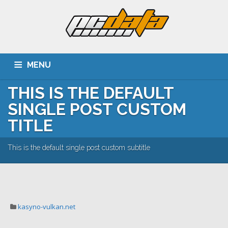
MENU
THIS IS THE DEFAULT
ACASA
DESPRE NOI
SERVICII
CLIENTI
SINGLE POST CUSTOM
PORTOFOLIU
CARIERA
CONTACT
TITLE
This is the default single post custom subtitle
kasyno-vulkan.net