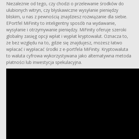
Niezależnie od tego, czy chodzi o przelewanie środków do
ulubionych witryn, czy błyskawiczne wysyłanie pieniędzy
bliskim, u nas z pewnością znajdziesz rozwiązanie dla siebie.
EPortfel MiFinity to inteligentny sposób na wydawanie,
wysyłanie i otrzymywanie pieniędzy. MiFinity oferuje szeroki
globalny zasięg opcji wpłat i wypłat kryptowalut. Oznacza to,
że bez względu na to, gdzie się znajdujesz, możesz łatwo
wpłacać i wypłacać środki z e-portfela MiFinity. Kryptowaluta
to waluta cyfrowa wykorzystywana jako alternatywna metoda
płatności lub inwestycja spekulacyjna.