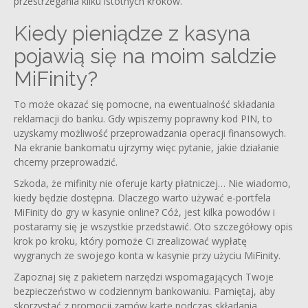
przestrzegania kilku istotnych kroków.
Kiedy pieniądze z kasyna
pojawią się na moim saldzie
MiFinity?
To może okazać się pomocne, na ewentualność składania
reklamacji do banku. Gdy wpiszemy poprawny kod PIN, to
uzyskamy możliwość przeprowadzania operacji finansowych.
Na ekranie bankomatu ujrzymy więc pytanie, jakie działanie
chcemy przeprowadzić.
Szkoda, że mifinity nie oferuje karty płatniczej… Nie wiadomo,
kiedy będzie dostępna. Dlaczego warto używać e-portfela
MiFinity do gry w kasynie online? Cóż, jest kilka powodów i
postaramy się je wszystkie przedstawić. Oto szczegółowy opis
krok po kroku, który pomoże Ci zrealizować wypłatę
wygranych ze swojego konta w kasynie przy użyciu MiFinity.
Zapoznaj się z pakietem narzędzi wspomagających Twoje
bezpieczeństwo w codziennym bankowaniu. Pamiętaj, aby
skorzystać z promocji zamów kartę podczas składania