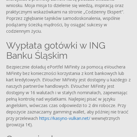
wniosku. Moja misja to dzielenie się wiedzą, inspiracją oraz
praktycznymi wskazówkami na stronie „Codzienny Ekspert”.
Poprzez zgłębianie tajników samodoskonalenia, wspólnie
podążamy ścieżką mądrości, by osiągać sukcesy w
codziennym życiu.
Wypłata gotówki w ING
Banku Śląskim
Bezpiecznie doładuj ePortfel MiFinity za pomocą eVouchera
MiFinity bez konieczności korzystania z kont bankowych lub
kart kredytowych. EVoucher MiFinity jest dostępny u każdego z
naszych partnerów handlowych. EVoucher MiFinity jest
dostępny w 16 walutach i w stałych nominałach, zapewniając
pełną kontrolę nad wydatkami. Najlepiej pisać w języku
angielskim, wówczas czas odpowiedzi to 2 dni robocze. Przy
depozycie zaznaczamy gamming wallet, aby później nie tracić
przy przelewach
https://kasyno-vulkan.net/
wewnętrznych
(prowizja 1€).