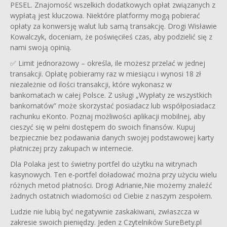
PESEL. Znajomość wszelkich dodatkowych opłat związanych z
wypłatą jest kluczowa. Niektóre platformy mogą pobierać
opłaty za konwersję walut lub samą transakcję. Drogi Wisławie
Kowalczyk, doceniam, że poświęciłeś czas, aby podzielić się z
nami swoją opinią.
✅ Limit jednorazowy – określa, ile możesz przelać w jednej
transakcji. Opłatę pobieramy raz w miesiącu i wynosi 18 zł
niezależnie od ilości transakcji, które wykonasz w
bankomatach w całej Polsce. Z usługi „Wypłaty ze wszystkich
bankomatów” może skorzystać posiadacz lub współposiadacz
rachunku eKonto. Poznaj możliwości aplikacji mobilnej, aby
cieszyć się w pełni dostępem do swoich finansów. Kupuj
bezpiecznie bez podawania danych swojej podstawowej karty
płatniczej przy zakupach w internecie.
Dla Polaka jest to świetny portfel do użytku na witrynach
kasynowych. Ten e-portfel doładować można przy użyciu wielu
różnych metod płatności. Drogi Adrianie,Nie możemy znaleźć
żadnych ostatnich wiadomości od Ciebie z naszym zespołem.
Ludzie nie lubią być negatywnie zaskakiwani, zwłaszcza w
zakresie swoich pieniędzy. Jeden z Czytelników SureBety.pl