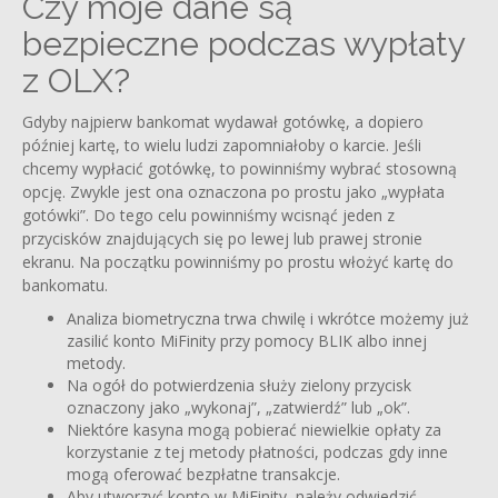
Czy moje dane są
bezpieczne podczas wypłaty
z OLX?
Gdyby najpierw bankomat wydawał gotówkę, a dopiero
później kartę, to wielu ludzi zapomniałoby o karcie. Jeśli
chcemy wypłacić gotówkę, to powinniśmy wybrać stosowną
opcję. Zwykle jest ona oznaczona po prostu jako „wypłata
gotówki”. Do tego celu powinniśmy wcisnąć jeden z
przycisków znajdujących się po lewej lub prawej stronie
ekranu. Na początku powinniśmy po prostu włożyć kartę do
bankomatu.
Analiza biometryczna trwa chwilę i wkrótce możemy już
zasilić konto MiFinity przy pomocy BLIK albo innej
metody.
Na ogół do potwierdzenia służy zielony przycisk
oznaczony jako „wykonaj”, „zatwierdź” lub „ok”.
Niektóre kasyna mogą pobierać niewielkie opłaty za
korzystanie z tej metody płatności, podczas gdy inne
mogą oferować bezpłatne transakcje.
Aby utworzyć konto w MiFinity, należy odwiedzić