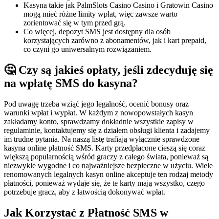
Kasyna takie jak PalmSlots Casino Casino i Gratowin Casino
mogą mieć różne limity wpłat, więc zawsze warto
zorientować się w tym przed grą.
Co więcej, depozyt SMS jest dostępny dla osób
korzystających zarówno z abonamentów, jak i kart prepaid,
co czyni go uniwersalnym rozwiązaniem.
🤔 Czy są jakieś opłaty, jeśli zdecyduję się
na wpłatę SMS do kasyna?
Pod uwagę trzeba wziąć jego legalność, ocenić bonusy oraz
warunki wpłat i wypłat. W każdym z nowopowstałych kasyn
zakładamy konto, sprawdzamy dokładnie wszystkie zapisy w
regulaminie, kontaktujemy się z działem obsługi klienta i zadajemy
im trudne pytania. Na naszą listę trafiają wyłącznie sprawdzone
kasyna online płatność SMS. Karty przedpłacone cieszą się coraz
większą popularnością wśród graczy z całego świata, ponieważ są
niezwykle wygodne i co najważniejsze bezpieczne w użyciu. Wiele
renomowanych legalnych kasyn online akceptuje ten rodzaj metody
płatności, ponieważ wydaje się, że te karty mają wszystko, czego
potrzebuje gracz, aby z łatwością dokonywać wpłat.
Jak Korzystać z Płatność SMS w