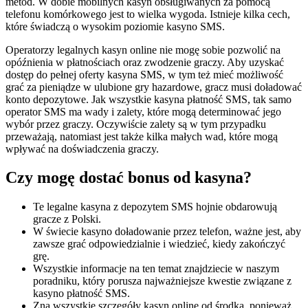
metod. W dobie mobilnych kasyn obsługiwanych za pomocą
telefonu komórkowego jest to wielka wygoda. Istnieje kilka cech,
które świadczą o wysokim poziomie kasyno SMS.
Operatorzy legalnych kasyn online nie mogę sobie pozwolić na
opóźnienia w płatnościach oraz zwodzenie graczy. Aby uzyskać
dostęp do pełnej oferty kasyna SMS, w tym też mieć możliwość
grać za pieniądze w ulubione gry hazardowe, gracz musi doładować
konto depozytowe. Jak wszystkie kasyna płatność SMS, tak samo
operator SMS ma wady i zalety, które mogą determinować jego
wybór przez graczy. Oczywiście zalety są w tym przypadku
przeważają, natomiast jest także kilka małych wad, które mogą
wpływać na doświadczenia graczy.
Czy mogę dostać bonus od kasyna?
Te legalne kasyna z depozytem SMS hojnie obdarowują
gracze z Polski.
W świecie kasyno doładowanie przez telefon, ważne jest, aby
zawsze grać odpowiedzialnie i wiedzieć, kiedy zakończyć
grę.
Wszystkie informacje na ten temat znajdziecie w naszym
poradniku, który porusza najważniejsze kwestie związane z
kasyno płatność SMS.
Zna wszystkie szczegóły kasyn online od środka, ponieważ