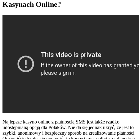
Kasynach Online?
Najlepsze kasyno online z płatnością SMS jest także rzadko
udostępnianą opcją dla Polaków. Nie da się jednak ukryć, że jest to
szybki, anonimowy i bezpieczny sposób na zrealizowanie płatności.
Oczywiście trzeba się upewnić, że korzystamy z oferty zaufanego e-