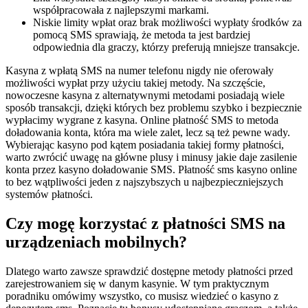
współpracowała z najlepszymi markami.
Niskie limity wpłat oraz brak możliwości wypłaty środków za
pomocą SMS sprawiają, że metoda ta jest bardziej
odpowiednia dla graczy, którzy preferują mniejsze transakcje.
Kasyna z wpłatą SMS na numer telefonu nigdy nie oferowały
możliwości wypłat przy użyciu takiej metody. Na szczęście,
nowoczesne kasyna z alternatywnymi metodami posiadają wiele
sposób transakcji, dzięki których bez problemu szybko i bezpiecznie
wypłacimy wygrane z kasyna. Online płatność SMS to metoda
doładowania konta, która ma wiele zalet, lecz są też pewne wady.
Wybierając kasyno pod kątem posiadania takiej formy płatności,
warto zwrócić uwagę na główne plusy i minusy jakie daje zasilenie
konta przez kasyno doładowanie SMS. Płatność sms kasyno online
to bez wątpliwości jeden z najszybszych u najbezpieczniejszych
systemów płatności.
Czy mogę korzystać z płatności SMS na
urządzeniach mobilnych?
Dlatego warto zawsze sprawdzić dostępne metody płatności przed
zarejestrowaniem się w danym kasynie. W tym praktycznym
poradniku omówimy wszystko, co musisz wiedzieć o kasyno z