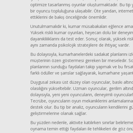
optimize tasarlanmış oyunlar oluşturmaktadır. Bu tip yen
bir oyuncu topluluğuna ulaşabilir. Öte yandan, internet
ettiklerini de bakış önceliğinde önemlidir.
Unutulmamalıdır ki, kumar müsabakaları eğlence amaçlıd
Yüksek riskli kumar oyunları, heyecan dolu bir deney
dayanıklılıklarını da test eder. Sonuç olarak, yüksek ri
aynı zamanda psikolojik stratejilere de ihtiyaç vardır.
Bu dolayısıyla, kumarhanelerdeki sadakat planlarını i
müşterinin özen göstermesi gereken bir meseledir. S
planlarının sunduğu faydaları takip yapmak ve bu fırsa
farklı ödüller ve şanslar sağlayarak, kumarhane yaşant
Duygusal zekası üst düzey olan oyuncular, baskı altında
olasılığını yükseltebilir. Uzman oyuncular, gerilim al
dolayısıyla, yeni yeni oyuncuların, deneyimli oyuncularl
Tecrübe, oyuncuların oyun mekaniklerini anlamalarına v
destek olur. Bu tip bir analiz, oyuncuların kendilerini 
geliştirmelerine olanak sağlar.
Bu yüzden nedenle, aktivite katılırken sınırlar belirl
oynama temin ettiği faydaları ile tehlikeleri de göz ö