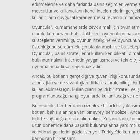
edinmelerine ve daha farkında bahis seçimleri vermeleri
mevcuttur ve kullanıcıların kendi incelemelerini gerçek
kullanıcıların duygusal karar verme süreçlerini minimi
Oyuncular, kumarhanelerde zevk almak için oyun etmel
olarak, kumarhane bahis taktikleri, oyuncuların başarm
stratejilerin verimliliği, oyunun niteliğine ve oyuncu
üstünlüğünü sürdürmek için planlanmıştır ve bu sebep i
Oyuncular, bahis stratejilerini kullanırken dikkatli ol
bulundurmalıdır. İnternetin yaygınlaşması ve teknolojik
oynamalarına fırsat sağlamaktadır.
Ancak, bu botların gerçekliği ve güvenilirliği konusunda
avantajları ve dezavantajları dikkate alarak, bilinçli bir 
kullanılabilmesi için, kullanıcıların belirli bir strateji g
programlanacağı, hangi oyunlarda kullanılacağı ve ne tür
Bu nedenle, her her daim özenli ve bilinçli bir yakla
botları, bahis alanında yeni bir evreyi sembolize . Ancak
birlikte sağladığı dikkate alınmalıdır. Kullanıcıların, bu b
uzun dönemde daha başarılı bulunmalarına yardımcı sa
ve ihtimal gelirlerini gözler seriyor. Türkiye’de kuma
barındıran bir kapsam.