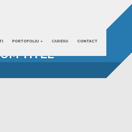
TI
PORTOFOLIU
CARIERA
CONTACT
TOM TITLE