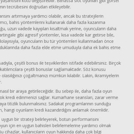
 yaşantısını kötü değiştirebilir. Bilhassa slot oyunları gibi görsel
ının tecrübesini doğrudan etkileyebilir.
sını artırmaya yardımcı olabilir, ancak bu stratejilerin
ılımcı, bahis yöntemlerini kullanarak daha fazla kazanma
oğu, uzun vadede kayıpları kısaltmak yerine, oyuncuların daha
tingale gibi agresif yöntemler, kısa vadede kar getirse bile,
dolayısıyla, oyuncuların bu tür yöntemleri kullanmadan önce
 olduklarında daha fazla elde etme umuduyla daha ek bahis etme
yla, çeşitli bonus ile teşviklerden istifade edebilirsiniz. Birçok
ı katılımcılara çeşitli bonuslar sağlamaktadır. Söz konusu
 olasılığınızı çoğaltmanızı mümkün kılabilir. Lakin, ikramiyelerin
.
nasıl bir araya getirileceğidir. Bu sebep ile, daha fazla oyun
 kredi edinmenizi sağlar. Kumarhane seansları, zarar verme
aya titizlik bulunmalısınız. Sadakat programlarının sunduğu
 hangi oyunların kredi kazandırdığını anlamak önemlidir.
na uygun bir strateji belirleyerek, botun performansını
ir oyun için en uygun bahisleri belirlemelerine yardımcı olmak
u cihazlar, kullanıcıların oyun hakkında daha çok bilgi