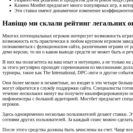
Казино Mostbet предлагает много популярных игр, в кот
Эти ставки имеют динамичное изменение коэффициентов
Навіщо ми склали рейтинг легальних о
Многих потенциальных игроков интересует возможность играть 
возможность есть практически в любом крупном игровом заведе
познакомиться с функционалом сайта, различными играми от ра
демо версии, то ни о каком выводе средств не может быть и реч
В них вы полагаетесь на ваш опыт и интуицию, а не только на д
за этого регулярно проходят соревнования из миллионами долл
турниры, такие как The International, DPC-лиги и другие событи
Они более мелкие и незаметные, но входят в эти четыре больш
могут обратится в службу поддержки сайта. Специалисты гото
течение нескольких минут вы получите квалифицированную пом
инфлюенсеры с большой аудиторией. Мостбет предлагает спец
игроков.
Здесь одновременно несколько пользователей делают ставки. Э
сотнями других пользователей. За каждый сеанс можно сделать
После этого средства должны быть зачислены на счет. Чаще в