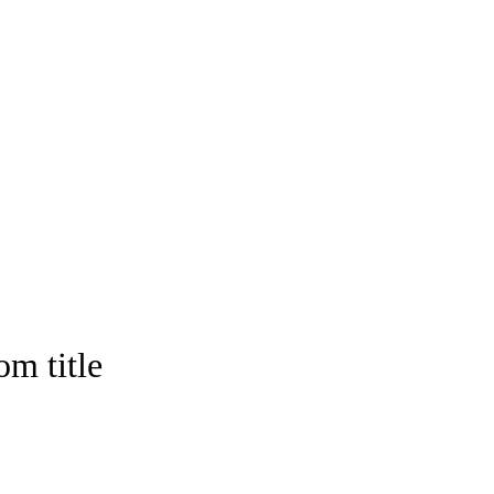
om title