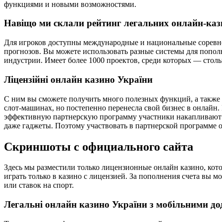
функциями и новыми возможностями.
Навіщо ми склали рейтинг легальних онлайн-каз
Для игроков доступны международные и национальные соревно
прогнозов. Вы можете использовать разные системы для попол
индустрии. Имеет более 1000 проектов, среди которых — столы с
Ліцензійні онлайн казино України
С ним вы сможете получить много полезных функций, а также д
слот-машинах, но постепенно перенесла свой бизнес в онлайн.
эффективную партнерскую программу участники накапливают 
даже гаджеты. Поэтому участвовать в партнерской программе 
Скриншоты с официального сайта
Здесь мы разместили только лицензионные онлайн казино, ко
играть только в казино с лицензией. За пополнения счета вы м
или ставок на спорт.
Легальні онлайн казино України з мобільними д