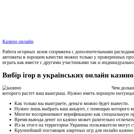
Казино онлайн
Работа игорных залов сопряжена с дополнительными расходами
автоматы в хорошем качестве можно только у проверенных про
играть как вместе с другими участниками так и индивидуальн
Вибір ігор в українських онлайн казино
Чем дольше
которого растет ваш выигрыш. Нужно иметь хорошую интуицию
Как только вы выиграете, деньги можно будет вывести.
Нужно лишь выбрать ваш аккаунт, с помощью которого в
Многие воспринимают верификацию как специальную пр
Время вывода денег из казино может разительно отличать
Из-за этого на территории Украины пользователи могут 
Крупнейший поставщик азартных игр для онлайн казино