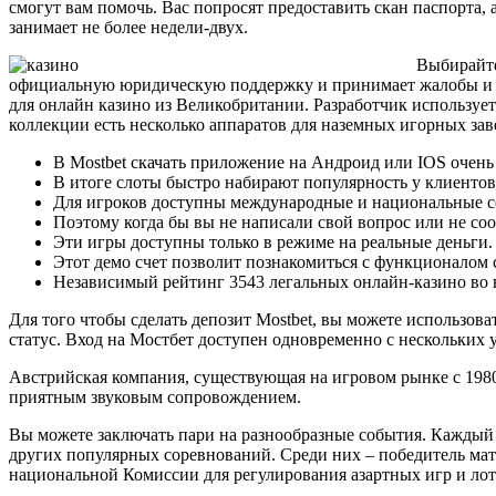
смогут вам помочь. Вас попросят предоставить скан паспорта, а
занимает не более недели-двух.
Выбирайте
официальную юридическую поддержку и принимает жалобы и п
для онлайн казино из Великобритании. Разработчик используе
коллекции есть несколько аппаратов для наземных игорных зав
В Mostbet скачать приложение на Андроид или IOS очень 
В итоге слоты быстро набирают популярность у клиентов
Для игроков доступны международные и национальные с
Поэтому когда бы вы не написали свой вопрос или не с
Эти игры доступны только в режиме на реальные деньги.
Этот демо счет позволит познакомиться с функционалом 
Независимый рейтинг 3543 легальных онлайн-казино во 
Для того чтобы сделать депозит Mostbet, вы можете использо
статус. Вход на Мостбет доступен одновременно с нескольких 
Австрийская компания, существующая на игровом рынке с 1980
приятным звуковым сопровождением.
Вы можете заключать пари на разнообразные события. Каждый д
других популярных соревнований. Среди них – победитель матч
национальной Комиссии для регулирования азартных игр и лот