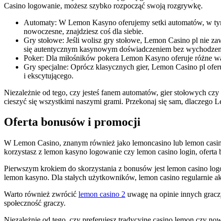
Casino logowanie, możesz szybko rozpocząć swoją rozgrywkę.
Automaty: W Lemon Kasyno oferujemy setki automatów, w tym k
nowoczesne, znajdziesz coś dla siebie.
Gry stołowe: Jeśli wolisz gry stołowe, Lemon Casino pl nie za
się autentycznym kasynowym doświadczeniem bez wychodzen
Poker: Dla miłośników pokera Lemon Kasyno oferuje różne war
Gry specjalne: Oprócz klasycznych gier, Lemon Casino pl oferu
i ekscytującego.
Niezależnie od tego, czy jesteś fanem automatów, gier stołowych 
cieszyć się wszystkimi naszymi grami. Przekonaj się sam, dlaczego 
Oferta bonusów i promocji
W Lemon Casino, znanym również jako lemoncasino lub lemon casino 
korzystasz z lemon kasyno logowanie czy lemon casino login, oferta 
Pierwszym krokiem do skorzystania z bonusów jest lemon casino log
lemon kasyno. Dla stałych użytkowników, lemon casino regularnie akt
Warto również zwrócić
lemon casino 2
uwagę na opinie innych graczy
społeczność graczy.
Niezależnie od tego, czy preferujesz tradycyjne casino lemon czy n