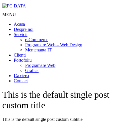
MENU
Acasa
Despre noi
Servicii
e-Commerce
Programare Web – Web Design
Mentenanta IT
Clienti
Portofoliu
Programare Web
Grafica
Cariera
Contact
This is the default single post
custom title
This is the default single post custom subtitle