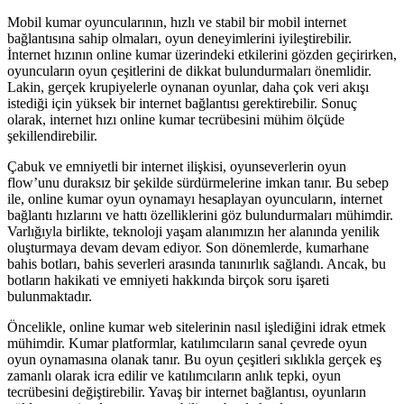
Mobil kumar oyuncularının, hızlı ve stabil bir mobil internet
bağlantısına sahip olmaları, oyun deneyimlerini iyileştirebilir.
İnternet hızının online kumar üzerindeki etkilerini gözden geçirirken,
oyuncuların oyun çeşitlerini de dikkat bulundurmaları önemlidir.
Lakin, gerçek krupiyelerle oynanan oyunlar, daha çok veri akışı
istediği için yüksek bir internet bağlantısı gerektirebilir. Sonuç
olarak, internet hızı online kumar tecrübesini mühim ölçüde
şekillendirebilir.
Çabuk ve emniyetli bir internet ilişkisi, oyunseverlerin oyun
flow’unu duraksız bir şekilde sürdürmelerine imkan tanır. Bu sebep
ile, online kumar oyun oynamayı hesaplayan oyuncuların, internet
bağlantı hızlarını ve hattı özelliklerini göz bulundurmaları mühimdir.
Varlığıyla birlikte, teknoloji yaşam alanımızın her alanında yenilik
oluşturmaya devam devam ediyor. Son dönemlerde, kumarhane
bahis botları, bahis severleri arasında tanınırlık sağlandı. Ancak, bu
botların hakikati ve emniyeti hakkında birçok soru işareti
bulunmaktadır.
Öncelikle, online kumar web sitelerinin nasıl işlediğini idrak etmek
mühimdir. Kumar platformlar, katılımcıların sanal çevrede oyun
oyun oynamasına olanak tanır. Bu oyun çeşitleri sıklıkla gerçek eş
zamanlı olarak icra edilir ve katılımcıların anlık tepki, oyun
tecrübesini değiştirebilir. Yavaş bir internet bağlantısı, oyunların