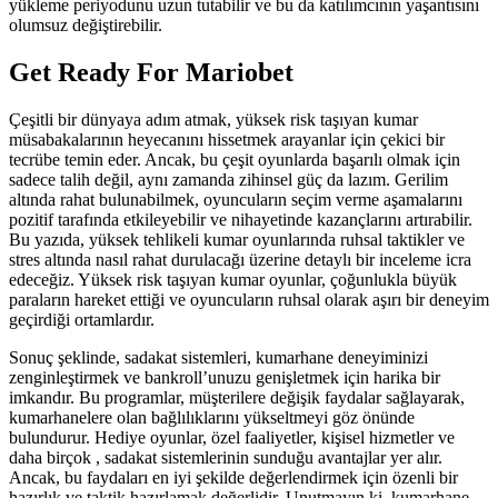
yükleme periyodunu uzun tutabilir ve bu da katılımcının yaşantısını
olumsuz değiştirebilir.
Get Ready For Mariobet
Çeşitli bir dünyaya adım atmak, yüksek risk taşıyan kumar
müsabakalarının heyecanını hissetmek arayanlar için çekici bir
tecrübe temin eder. Ancak, bu çeşit oyunlarda başarılı olmak için
sadece talih değil, aynı zamanda zihinsel güç da lazım. Gerilim
altında rahat bulunabilmek, oyuncuların seçim verme aşamalarını
pozitif tarafında etkileyebilir ve nihayetinde kazançlarını artırabilir.
Bu yazıda, yüksek tehlikeli kumar oyunlarında ruhsal taktikler ve
stres altında nasıl rahat durulacağı üzerine detaylı bir inceleme icra
edeceğiz. Yüksek risk taşıyan kumar oyunlar, çoğunlukla büyük
paraların hareket ettiği ve oyuncuların ruhsal olarak aşırı bir deneyim
geçirdiği ortamlardır.
Sonuç şeklinde, sadakat sistemleri, kumarhane deneyiminizi
zenginleştirmek ve bankroll’unuzu genişletmek için harika bir
imkandır. Bu programlar, müşterilere değişik faydalar sağlayarak,
kumarhanelere olan bağlılıklarını yükseltmeyi göz önünde
bulundurur. Hediye oyunlar, özel faaliyetler, kişisel hizmetler ve
daha birçok , sadakat sistemlerinin sunduğu avantajlar yer alır.
Ancak, bu faydaları en iyi şekilde değerlendirmek için özenli bir
hazırlık ve taktik hazırlamak değerlidir. Unutmayın ki, kumarhane