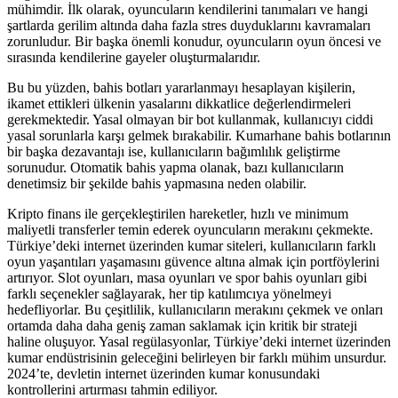
mühimdir. İlk olarak, oyuncuların kendilerini tanımaları ve hangi
şartlarda gerilim altında daha fazla stres duyduklarını kavramaları
zorunludur. Bir başka önemli konudur, oyuncuların oyun öncesi ve
sırasında kendilerine gayeler oluşturmalarıdır.
Bu bu yüzden, bahis botları yararlanmayı hesaplayan kişilerin,
ikamet ettikleri ülkenin yasalarını dikkatlice değerlendirmeleri
gerekmektedir. Yasal olmayan bir bot kullanmak, kullanıcıyı ciddi
yasal sorunlarla karşı gelmek bırakabilir. Kumarhane bahis botlarının
bir başka dezavantajı ise, kullanıcıların bağımlılık geliştirme
sorunudur. Otomatik bahis yapma olanak, bazı kullanıcıların
denetimsiz bir şekilde bahis yapmasına neden olabilir.
Kripto finans ile gerçekleştirilen hareketler, hızlı ve minimum
maliyetli transferler temin ederek oyuncuların merakını çekmekte.
Türkiye’deki internet üzerinden kumar siteleri, kullanıcıların farklı
oyun yaşantıları yaşamasını güvence altına almak için portföylerini
artırıyor. Slot oyunları, masa oyunları ve spor bahis oyunları gibi
farklı seçenekler sağlayarak, her tip katılımcıya yönelmeyi
hedefliyorlar. Bu çeşitlilik, kullanıcıların merakını çekmek ve onları
ortamda daha daha geniş zaman saklamak için kritik bir strateji
haline oluşuyor. Yasal regülasyonlar, Türkiye’deki internet üzerinden
kumar endüstrisinin geleceğini belirleyen bir farklı mühim unsurdur.
2024’te, devletin internet üzerinden kumar konusundaki
kontrollerini artırması tahmin ediliyor.