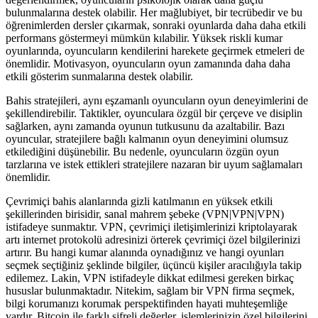
bulunmalarına destek olabilir. Her mağlubiyet, bir tecrübedir ve bu
öğrenimlerden dersler çıkarmak, sonraki oyunlarda daha daha etkili
performans göstermeyi mümkün kılabilir. Yüksek riskli kumar
oyunlarında, oyuncuların kendilerini harekete geçirmek etmeleri de
önemlidir. Motivasyon, oyuncuların oyun zamanında daha daha
etkili gösterim sunmalarına destek olabilir.
Bahis stratejileri, aynı eşzamanlı oyuncuların oyun deneyimlerini de
şekillendirebilir. Taktikler, oyunculara özgül bir çerçeve ve disiplin
sağlarken, aynı zamanda oyunun tutkusunu da azaltabilir. Bazı
oyuncular, stratejilere bağlı kalmanın oyun deneyimini olumsuz
etkilediğini düşünebilir. Bu nedenle, oyuncuların özgün oyun
tarzlarına ve istek ettikleri stratejilere nazaran bir uyum sağlamaları
önemlidir.
Çevrimiçi bahis alanlarında gizli katılmanın en yüksek etkili
şekillerinden birisidir, sanal mahrem şebeke (VPN|VPN|VPN)
istifadeye sunmaktır. VPN, çevrimiçi iletişimlerinizi kriptolayarak
artı internet protokolü adresinizi örterek çevrimiçi özel bilgilerinizi
artırır. Bu hangi kumar alanında oynadığınız ve hangi oyunları
seçmek seçtiğiniz şeklinde bilgiler, üçüncü kişiler aracılığıyla takip
edilemez. Lakin, VPN istifadeyle dikkat edilmesi gereken birkaç
hususlar bulunmaktadır. Nitekim, sağlam bir VPN firma seçmek,
bilgi korumanızı korumak perspektifinden hayati muhteşemliğe
vardır. Bitcoin ile farklı şifreli değerler, işlemlerinizin özel bilgilerini