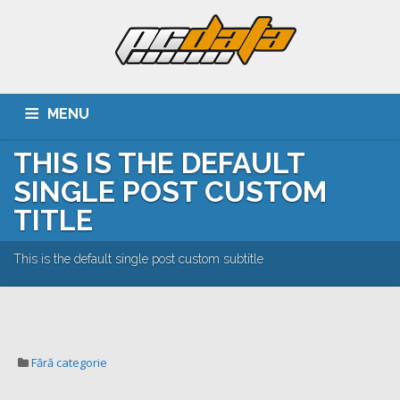
MENU
THIS IS THE DEFAULT
ACASA
DESPRE NOI
SERVICII
CLIENTI
SINGLE POST CUSTOM
PORTOFOLIU
CARIERA
CONTACT
TITLE
This is the default single post custom subtitle
Fără categorie