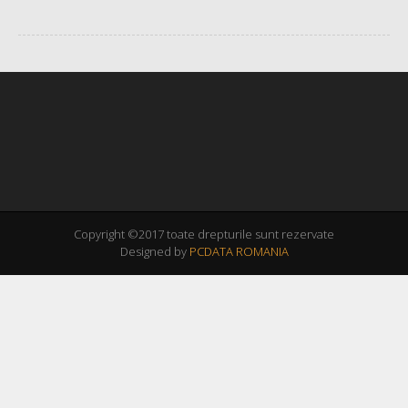
Copyright ©2017 toate drepturile sunt rezervate
Designed by
PCDATA ROMANIA