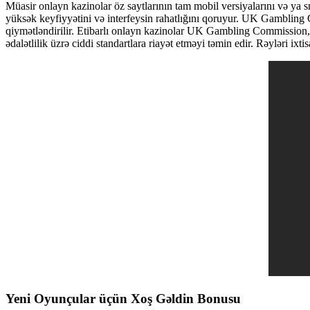
Müasir onlayn kazinolar öz saytlarının tam mobil versiyalarını və ya s
yüksək keyfiyyətini və interfeysin rahatlığını qoruyur. UK Gambling C
qiymətləndirilir. Etibarlı onlayn kazinolar UK Gambling Commission, 
ədalətlilik üzrə ciddi standartlara riayət etməyi təmin edir. Rəyləri ix
Yeni Oyunçular üçün Xoş Gəldin Bonusu