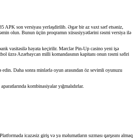
APK son versiyası yerləşdirilib. Əgər bir az vaxt sərf etsəniz,
 əmin olun. Bunun üçün proqramın xüsusiyyətlərini rəsmi versiya ilə
asitəsilə həyata keçirilir. Mərclər Pin-Up casino yeni işə
futbol üzrə Azərbaycan milli komandasının kapitanı onun rəsmi səfiri
ə edin. Daha sonra minlərlə oyun arasından öz sevimli oyunuzu
aparatlarında kombinasiyalar yığmalıdırlar.
latformada icazəsiz giriş və ya məlumatların sızması qarşısını almaq