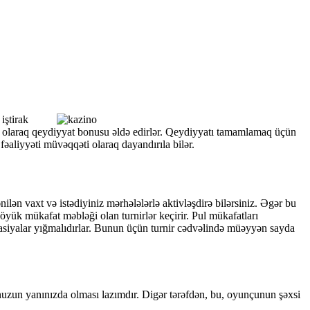
iştirak
si olaraq qeydiyyat bonusu əldə edirlər. Qeydiyyatı tamamlamaq üçün
əaliyyəti müvəqqəti olaraq dayandırıla bilər.
ilən vaxt və istədiyiniz mərhələlərlə aktivləşdirə bilərsiniz. Əgər bu
böyük mükafat məbləği olan turnirlər keçirir. Pul mükafatları
siyalar yığmalıdırlar. Bunun üçün turnir cədvəlində müəyyən sayda
unuzun yanınızda olması lazımdır. Digər tərəfdən, bu, oyunçunun şəxsi