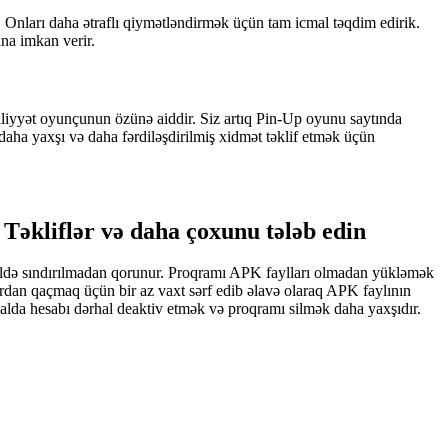
. Onları daha ətraflı qiymətləndirmək üçün tam icmal təqdim edirik.
na imkan verir.
liyyət oyunçunun özünə aiddir. Siz artıq Pin-Up oyunu saytında
aha yaxşı və daha fərdiləşdirilmiş xidmət təklif etmək üçün
Təkliflər və daha çoxunu tələb edin
şəkildə sındırılmadan qorunur. Proqramı APK faylları olmadan yükləmək
rdan qaçmaq üçün bir az vaxt sərf edib əlavə olaraq APK faylının
 halda hesabı dərhal deaktiv etmək və proqramı silmək daha yaxşıdır.