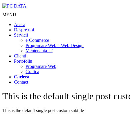
MENU
Acasa
Despre noi
Servicii
e-Commerce
Programare Web – Web Design
Mentenanta IT
Clienti
Portofoliu
Programare Web
Grafica
Cariera
Contact
This is the default single post cust
This is the default single post custom subtitle