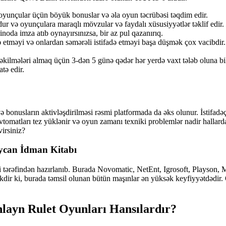
oyunçular üçün böyük bonuslar və əla oyun təcrübəsi təqdim edir.
 və oyunçulara maraqlı mövzular və faydalı xüsusiyyətlər təklif edir.
inoda imza atıb oynayırsınızsa, bir az pul qazanırıq.
 etməyi və onlardan səmərəli istifadə etməyi başa düşmək çox vacibdir.
 çəkilmələri almaq üçün 3-dən 5 günə qədər hər yerdə vaxt tələb oluna bil
tə edir.
 bonusların aktivləşdirilməsi rəsmi platformada da əks olunur. İstifadəç
tomatları tez yüklənir və oyun zamanı texniki problemlər nadir hallarda 
irsiniz?
ycan İdman Kitabı
 tərəfindən hazırlanıb. Burada Novomatic, NetEnt, Igrosoft, Playson, M
əkdir ki, burada təmsil olunan bütün maşınlar ən yüksək keyfiyyətdədir.
ayn Rulet Oyunları Hansılardır?