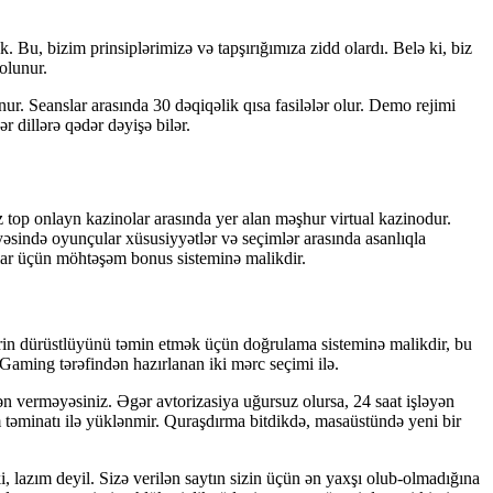
. Bu, bizim prinsiplərimizə və tapşırığımıza zidd olardı. Belə ki, biz
olunur.
ur. Seanslar arasında 30 dəqiqəlik qısa fasilələr olur. Demo rejimi
 dillərə qədər dəyişə bilər.
ez top onlayn kazinolar arasında yer alan məşhur virtual kazinodur.
yəsində oyunçular xüsusiyyətlər və seçimlər arasında asanlıqla
lar üçün möhtəşəm bonus sisteminə malikdir.
lərin dürüstlüyünü təmin etmək üçün doğrulama sisteminə malikdir, bu
Gaming tərəfindən hazırlanan iki mərc seçimi ilə.
ən verməyəsiniz. Əgər avtorizasiya uğursuz olursa, 24 saat işləyən
təminatı ilə yüklənmir. Quraşdırma bitdikdə, masaüstündə yeni bir
i, lazım deyil. Sizə verilən saytın sizin üçün ən yaxşı olub-olmadığına