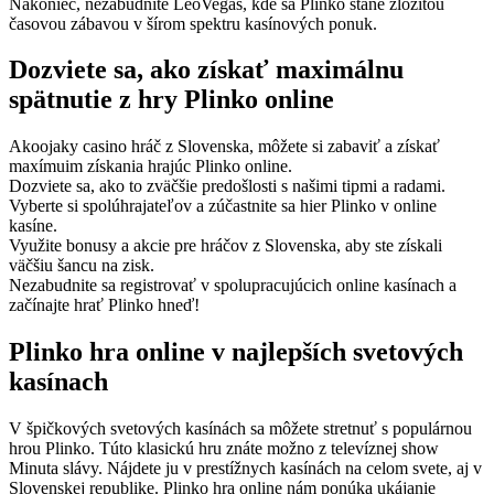
Nakoniec, nezabudnite LeoVegas, kde sa Plinko stane zložitou
časovou zábavou v šírom spektru kasínových ponuk.
Dozviete sa, ako získať maximálnu
spätnutie z hry Plinko online
Akoojaky casino hráč z Slovenska, môžete si zabaviť a získať
maxímuim získania hrajúc Plinko online.
Dozviete sa, ako to zväčšie predošlosti s našimi tipmi a radami.
Vyberte si spolúhrajateľov a zúčastnite sa hier Plinko v online
kasíne.
Využite bonusy a akcie pre hráčov z Slovenska, aby ste získali
väčšiu šancu na zisk.
Nezabudnite sa registrovať v spolupracujúcich online kasínach a
začínajte hrať Plinko hneď!
Plinko hra online v najlepších svetových
kasínach
V špičkových svetových kasínách sa môžete stretnuť s populárnou
hrou Plinko. Túto klasickú hru znáte možno z televíznej show
Minuta slávy. Nájdete ju v prestížnych kasínách na celom svete, aj v
Slovenskej republike. Plinko hra online nám ponúka ukájanie