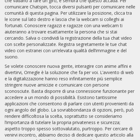
che vadano a fare un giro, e sembra che questo accada. Per
comunicare Chatspin, tocca diversi pulsanti per comunicare nelle
comunità di questa pagina. Per utilizzare la posizione, clicca tra
le icone sul lato destro e lascia che la webcam si colleghi ai
fortunati. Conoscere ragazzi e ragazze con una webcam ti
aiuteranno a trovare esattamente la persona che si stai
cercando. Salva o condividi la registrazione della tua chat video
con scelte personalizzate. Registra segretamente le tue chat
video con estranei con un’elevata qualità dell’immagine e del
suono.
Se volete conoscere nuova gente, interagire con anime affini e
divertirvi, Omegle è la soluzione che fa per voi. L’avvento di web
e la digitalizzazione hanno reso infinitamente più semplice
stringere nuove amicizie e comunicare con persone
sconosciute. Basta disporre di una connessione funzionante per
accedere a un mondo di possibilità. Esistono tantissime
applicazioni che consentono di parlare con utenti provenienti da
ogni angolo del globo. La sovrabbondanza di opzioni, però, può
rendere difficoltosa la scelta, soprattutto se consideriamo
l’importanza di tutelare la propria privateness e sicurezza;
aspetto troppo spesso sottovalutato, purtroppo. Per cercare di
venirvi incontro, abbiamo deciso di dedicare questo articolo alla