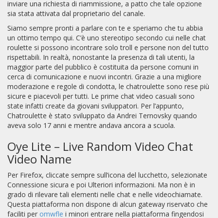
inviare una richiesta di riammissione, a patto che tale opzione
sia stata attivata dal proprietario del canale.
Siamo sempre pronti a parlare con te e speriamo che tu abbia
un ottimo tempo qui. C’è uno stereotipo secondo cui nelle chat
roulette si possono incontrare solo troll e persone non del tutto
rispettabili. In realtà, nonostante la presenza di tali utenti, la
maggior parte del pubblico è costituita da persone comuni in
cerca di comunicazione e nuovi incontri. Grazie a una migliore
moderazione e regole di condotta, le chatroulette sono rese più
sicure e piacevoli per tutti. Le prime chat video casuali sono
state infatti create da giovani sviluppatori. Per l’appunto,
Chatroulette è stato sviluppato da Andrei Ternovsky quando
aveva solo 17 anni e mentre andava ancora a scuola.
Oye Lite – Live Random Video Chat
Video Name
Per Firefox, cliccate sempre sull’icona del lucchetto, selezionate
Connessione sicura e poi Ulteriori informazioni. Ma non è in
grado di rilevare tali elementi nelle chat e nelle videochiamate.
Questa piattaforma non dispone di alcun gateway riservato che
faciliti per
omwfle
i minori entrare nella piattaforma fingendosi