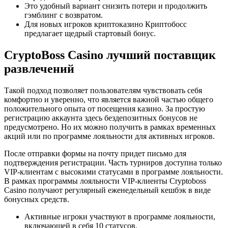
Это удобный вариант снизить потери и продолжить
гэмблинг с возвратом.
Для новых игроков криптоказино Криптобосс
предлагает щедрый стартовый бонус.
CryptoBoss Casino лучший поставщик
развлечений
Такой подход позволяет пользователям чувствовать себя
комфортно и уверенно, что является важной частью общего
положительного опыта от посещения казино. За простую
регистрацию аккаунта здесь бездепозитных бонусов не
предусмотрено. Но их можно получить в рамках временных
акций или по программе лояльности для активных игроков.
После отправки формы на почту придет письмо для
подтверждения регистрации. Часть турниров доступна только
VIP-клиентам с высокими статусами в программе лояльности.
В рамках программы лояльности VIP-клиенты Cryptoboss
Casino получают регулярный еженедельный кешбэк в виде
бонусных средств.
Активные игроки участвуют в программе лояльности,
включающей в себя 10 статусов.