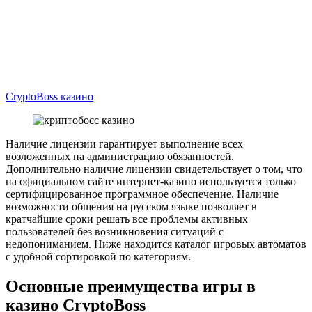
CryptoBoss казино
Наличие лицензии гарантирует выполнение всех
возложенных на администрацию обязанностей.
Дополнительно наличие лицензии свидетельствует о том, что
на официальном сайте интернет-казино используется только
сертифицированное программное обеспечение. Наличие
возможности общения на русском языке позволяет в
кратчайшие сроки решать все проблемы активных
пользователей без возникновения ситуаций с
недопониманием. Ниже находится каталог игровых автоматов
с удобной сортировкой по категориям.
Основные преимущества игры в
казино CryptoBoss