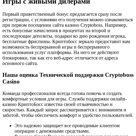
Игры с живыми дилерами
Первый приветственный бонус предлагается сразу после
регистрации, с условиями его получения можно ознакомиться
при первом посещении сайта казино Cryptoboss. Например,
есть бонусные начисления в процентах на второй и
последующие депозиты, подарки ко дню рождения игрока,
бесплатные фриспины. Криптобосс зеркало предоставит вам
возможность беспрерывной игры и беспрерывного
использования услуг платформы. На него не действуют
блокировки, так как его веб-адрес отличается от адреса
основного сайта.
Наша оценка Технической поддержки Cryptoboss
Casino
Команда профессионалов всегда готова помочь и создать
комфортные условия для игры. Служба поддержки онлайн-
казино КриптоБосс известна своей отзывчивостью и
скоростью. Каждый запрос рассматривается с вниманием и
заботой, чтобы обеспечить комфорт и удобство пользователей.
Это надежно защищает все проводимые клиентом
операции с денежными средствами.