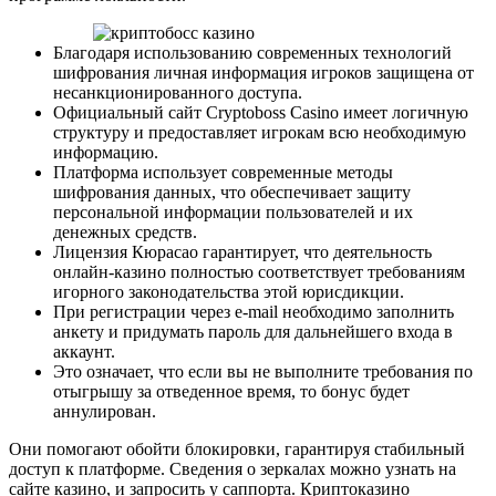
Благодаря использованию современных технологий
шифрования личная информация игроков защищена от
несанкционированного доступа.
Официальный сайт Cryptoboss Casino имеет логичную
структуру и предоставляет игрокам всю необходимую
информацию.
Платформа использует современные методы
шифрования данных, что обеспечивает защиту
персональной информации пользователей и их
денежных средств.
Лицензия Кюрасао гарантирует, что деятельность
онлайн-казино полностью соответствует требованиям
игорного законодательства этой юрисдикции.
При регистрации через e-mail необходимо заполнить
анкету и придумать пароль для дальнейшего входа в
аккаунт.
Это означает, что если вы не выполните требования по
отыгрышу за отведенное время, то бонус будет
аннулирован.
Они помогают обойти блокировки, гарантируя стабильный
доступ к платформе. Сведения о зеркалах можно узнать на
сайте казино, и запросить у саппорта. Криптоказино