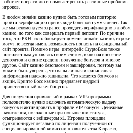
работает оперативно и помогает решать различные проблемы
игроков.
В любом онлайн казино нужно быть готовым повторно
пройти верификацию при выводе большой суммы денег. Так
же мы рекомендуем за ранее проходить верификацию в любом
казино, до того как совершать первый депозит. По причине
того, что РКН часто блокирует домены онлайн казино, игроки
могут не всегда иметь возможность попасть на официальный
сайт проекта. Помимо игры, интерфейс CryptoBoss также
позволяет вам управлять своим счетом, включая внесение
депозитов и снятие средств, получение бонусов и многое
другое. Сайт казино безопасен и зашифрован, поэтому вы
можете быть уверены, что ваша личная и финансовая
информация надежно защищена. Что касается бонусов и
акций, Крипто Босс казино предлагает щедрый
приветственный пакет бонусов.
Для получения привилегий в рамках VIP-программы
пользователю нужно включить автоматическую выдачу
бонусов и активировать в профиле VIP-бонусы. Денежные
начисления, положенные при повышении статуса,
отыгрываются с вейджером х1. Игровая площадка
функционирует легально по лицензии полученной от
специализированной комиссии правительства Кюрасао,