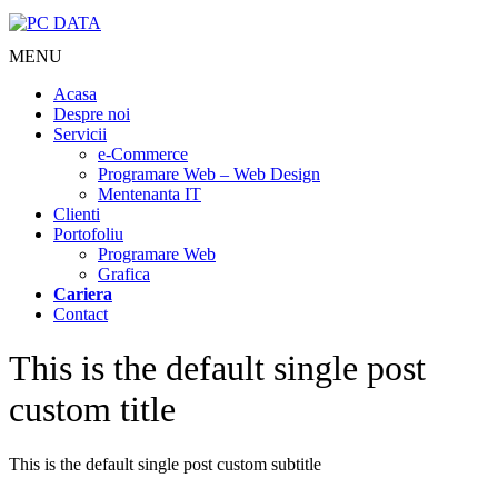
MENU
Acasa
Despre noi
Servicii
e-Commerce
Programare Web – Web Design
Mentenanta IT
Clienti
Portofoliu
Programare Web
Grafica
Cariera
Contact
This is the default single post
custom title
This is the default single post custom subtitle