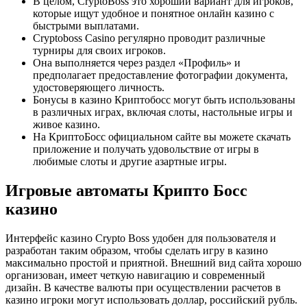
В целом, CryptoBoss это хороший вариант для игроков,
которые ищут удобное и понятное онлайн казино с
быстрыми выплатами.
Cryptoboss Casino регулярно проводит различные
турниры для своих игроков.
Она выполняется через раздел «Профиль» и
предполагает предоставление фотографии документа,
удостоверяющего личность.
Бонусы в казино Криптобосс могут быть использованы
в различных играх, включая слоты, настольные игры и
живое казино.
На КриптоБосс официальном сайте вы можете скачать
приложение и получать удовольствие от игры в
любимые слоты и другие азартные игры.
Игровые автоматы Крипто Босс
казино
Интерфейс казино Crypto Boss удобен для пользователя и
разработан таким образом, чтобы сделать игру в казино
максимально простой и приятной. Внешний вид сайта хорошо
организован, имеет четкую навигацию и современный
дизайн. В качестве валюты при осуществлении расчетов в
казино игроки могут использовать доллар, российский рубль.