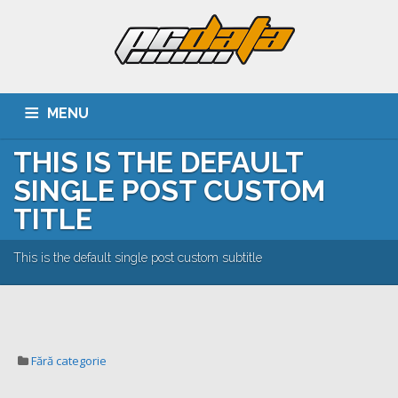
MENU
THIS IS THE DEFAULT
ACASA
DESPRE NOI
SERVICII
CLIENTI
SINGLE POST CUSTOM
PORTOFOLIU
CARIERA
CONTACT
TITLE
This is the default single post custom subtitle
Fără categorie