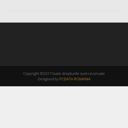
Copyright ©2017 toate drepturile sunt rezervate
Designed by
PCDATA ROMANIA