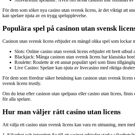
För dem som söker nya casino utan svensk licens, är det viktigt att und
kan spelare njuta av en trygg spelupplevelse.
Populära spel på casinon utan svensk licen
Casinon utan svensk licens erbjuder en mängd olika spel som lockar m
Slots: Online casino utan svensk licens erbjuder ett brett utbud
Blackjack: Många casinon utan svensk licens har klassiska bord
Roulette: Roulette är ett annat populärt spel som finns tillgän
Live Casino: Spelare kan njuta av livecasino med riktiga dealer
För dem som föredrar säker betalning kan casinon utan svensk licens e
svensk licens trustly.
Om du letar efter casinon utan spelpaus eller casino utan licens, finns
för alla spelare.
Hur man väljer rätt casino utan licens
Att välja ett casino utan svensk licens kan vara en utmaning, men med rät
1. Säkerhet och integritet: Se till att casinot erbjuder starka säkerhe