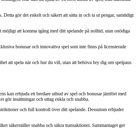
 Detta gör det enkelt och säkert att sätta in och ta ut pengar, samtidigt
 möjligt att komma igång med ditt spelande på nolltid, utan onödiga
xklusiva bonusar och innovativa spel som inte finns på licensierade
rihet att spela när och hur du vill, utan att behöva bry dig om spelpaus
licens kan erbjuda ett bredare utbud av spel och bonusar jämfört med
ket gör insättningar och uttag enkla och snabba.
striktioner och full kontroll över ditt spelande. Dessutom erbjuder
ket säkerställer snabba och säkra transaktioner. Sammantaget ger