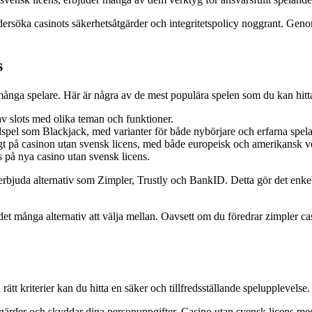
ersöka casinots säkerhetsåtgärder och integritetspolicy noggrant. Genom a
s
ånga spelare. Här är några av de mest populära spelen som du kan hitta
 av slots med olika teman och funktioner.
spel som Blackjack, med varianter för både nybörjare och erfarna spela
gligt på casinon utan svensk licens, med både europeisk och amerikansk v
s på nya casino utan svensk licens.
rbjuda alternativ som Zimpler, Trustly och BankID. Detta gör det enkelt
 det många alternativ att välja mellan. Oavsett om du föredrar zimpler ca
t kriterier kan du hitta en säker och tillfredsställande spelupplevelse. H
tsåtgärder och skyddar dina personuppgifter. Casino utan svensk licens m