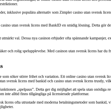
estriktioner.
der, inklusive populära alternativ som Zimpler casino utan svensk licens.
casino utan svensk licens med BankID en smidig lösning. Detta gör det
ett utmärkt val. Dessa nya casinon erbjuder ofta spännande kampanjer, e
en säker och rolig spelupplevelse. Med casinon utan svensk licens har du f
ns
lare som söker större frihet och variation. Ett online casino utan svensk 
utan svensk licens med bankid och casino utan svensk licens trustly, vil
 funktionen „spelpaus”. Detta ger dig möjlighet att spela utan onödiga re
inte alltid finns tillgängliga på licensierade plattformar.
k licens ofta utrustade med moderna betalningsmetoder som bankid, vil
ligheter.