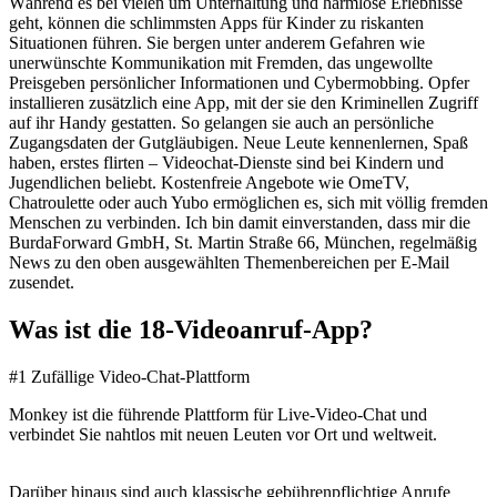
Während es bei vielen um Unterhaltung und harmlose Erlebnisse
geht, können die schlimmsten Apps für Kinder zu riskanten
Situationen führen. Sie bergen unter anderem Gefahren wie
unerwünschte Kommunikation mit Fremden, das ungewollte
Preisgeben persönlicher Informationen und Cybermobbing. Opfer
installieren zusätzlich eine App, mit der sie den Kriminellen Zugriff
auf ihr Handy gestatten. So gelangen sie auch an persönliche
Zugangsdaten der Gutgläubigen. Neue Leute kennenlernen, Spaß
haben, erstes flirten – Videochat-Dienste sind bei Kindern und
Jugendlichen beliebt. Kostenfreie Angebote wie OmeTV,
Chatroulette oder auch Yubo ermöglichen es, sich mit völlig fremden
Menschen zu verbinden. Ich bin damit einverstanden, dass mir die
BurdaForward GmbH, St. Martin Straße 66, München, regelmäßig
News zu den oben ausgewählten Themenbereichen per E-Mail
zusendet.
Was ist die 18-Videoanruf-App?
#1 Zufällige Video-Chat-Plattform
Monkey ist die führende Plattform für Live-Video-Chat und
verbindet Sie nahtlos mit neuen Leuten vor Ort und weltweit.
Darüber hinaus sind auch klassische gebührenpflichtige Anrufe