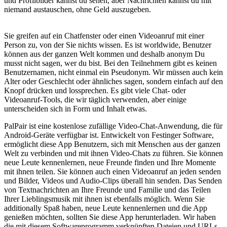
und Profilbilder kannst du sehen, aber Nachrichten kannst du mit
niemand austauschen, ohne Geld auszugeben.
Sie greifen auf ein Chatfenster oder einen Videoanruf mit einer
Person zu, von der Sie nichts wissen. Es ist worldwide, Benutzer
können aus der ganzen Welt kommen und deshalb anonym Du
musst nicht sagen, wer du bist. Bei den Teilnehmern gibt es keinen
Benutzernamen, nicht einmal ein Pseudonym. Wir müssen auch kein
Alter oder Geschlecht oder ähnliches sagen, sondern einfach auf den
Knopf drücken und lossprechen. Es gibt viele Chat- oder
Videoanruf-Tools, die wir täglich verwenden, aber einige
unterscheiden sich in Form und Inhalt etwas.
PalPair ist eine kostenlose zufällige Video-Chat-Anwendung, die für
Android-Geräte verfügbar ist. Entwickelt von Festinger Software,
ermöglicht diese App Benutzern, sich mit Menschen aus der ganzen
Welt zu verbinden und mit ihnen Video-Chats zu führen. Sie können
neue Leute kennenlernen, neue Freunde finden und Ihre Momente
mit ihnen teilen. Sie können auch einen Videoanruf an jeden senden
und Bilder, Videos und Audio-Clips überall hin senden. Das Senden
von Textnachrichten an Ihre Freunde und Familie und das Teilen
Ihrer Lieblingsmusik mit ihnen ist ebenfalls möglich. Wenn Sie
additionally Spaß haben, neue Leute kennenlernen und die App
genießen möchten, sollten Sie diese App herunterladen. Wir haben
die mit diesem Softwareprogramm verknüpften Dateien und URLs