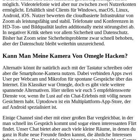
möglich. Videotelefonie wird aber nur zwischen zwei Nutzerkonten
ermöglicht. Erhältlich sind Clients für Windows, macOS, Linux,
Android, iOS. Nutzer bewerten die cloudbasierte Infrastruktur von
Zoom als leistungsfähig und stabil. Telefonate und Konferenzen in
HD-Ton- und Bildqualität laufen additionally meist störungsfrei ab.
In negativer Kritik stehen vor allem Sicherheit und Datenschutz.
Bisher hat Zoom seine Sicherheitsprobleme zwar schnell behoben,
aber der Datenschutz bleibt weiterhin unzureichend.
Kann Man Meine Kamera Von Omegle Hacken?
Alternativ könnt ihr natürlich auch mit der Tastatur schreiben oder
aber die Smartphone-Kamera nutzen. Dabei verbinden Apps zwei
User per Webcam und Mikrofon für spontane Gespräche über das
Internet. Ein Klassiker war Omegle, doch es gibt viele weitere
spannende Alternativen. Hier stellen wir euch 5 empfehlenswerte
Dienste vor, wenn ihr Lust auf ein Chat-Erlebnis mit völlig neuen
Gesichtern habt. Uptodown ist ein Multiplattform-App-Store, der
auf Android spezialisiert ist.
Einige Channel sind eher mit einer großen Bar vergleichbar, in der
man schnell ins Gespräch kommt und sogar einen interessanten Flirt
findet. Unser Chat bietet aber auch viele kleine Räume, in denen du
ganz in Ruhe neue Freunde finden kannst, die ähnliche Interessen