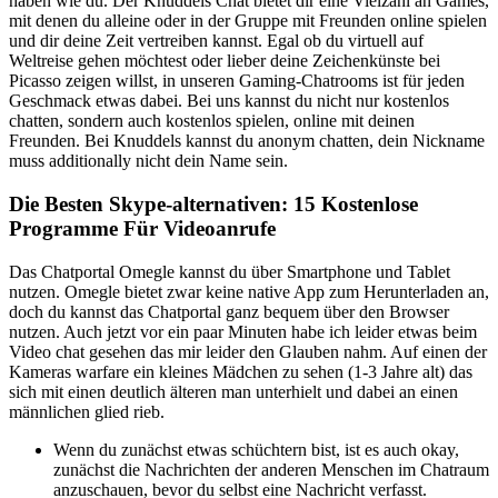
haben wie du. Der Knuddels Chat bietet dir eine Vielzahl an Games,
mit denen du alleine oder in der Gruppe mit Freunden online spielen
und dir deine Zeit vertreiben kannst. Egal ob du virtuell auf
Weltreise gehen möchtest oder lieber deine Zeichenkünste bei
Picasso zeigen willst, in unseren Gaming-Chatrooms ist für jeden
Geschmack etwas dabei. Bei uns kannst du nicht nur kostenlos
chatten, sondern auch kostenlos spielen, online mit deinen
Freunden. Bei Knuddels kannst du anonym chatten, dein Nickname
muss additionally nicht dein Name sein.
Die Besten Skype-alternativen: 15 Kostenlose
Programme Für Videoanrufe
Das Chatportal Omegle kannst du über Smartphone und Tablet
nutzen. Omegle bietet zwar keine native App zum Herunterladen an,
doch du kannst das Chatportal ganz bequem über den Browser
nutzen. Auch jetzt vor ein paar Minuten habe ich leider etwas beim
Video chat gesehen das mir leider den Glauben nahm. Auf einen der
Kameras warfare ein kleines Mädchen zu sehen (1-3 Jahre alt) das
sich mit einen deutlich älteren man unterhielt und dabei an einen
männlichen glied rieb.
Wenn du zunächst etwas schüchtern bist, ist es auch okay,
zunächst die Nachrichten der anderen Menschen im Chatraum
anzuschauen, bevor du selbst eine Nachricht verfasst.